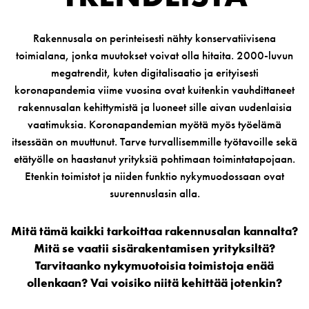
Rakennusala on perinteisesti nähty konservatiivisena
toimialana, jonka muutokset voivat olla hitaita. 2000-luvun
megatrendit, kuten digitalisaatio ja erityisesti
koronapandemia viime vuosina ovat kuitenkin vauhdittaneet
rakennusalan kehittymistä ja luoneet sille aivan uudenlaisia
vaatimuksia. Koronapandemian myötä myös työelämä
itsessään on muuttunut. Tarve turvallisemmille työtavoille sekä
etätyölle on haastanut yrityksiä pohtimaan toimintatapojaan.
Etenkin toimistot ja niiden funktio nykymuodossaan ovat
suurennuslasin alla.
Mitä tämä kaikki tarkoittaa rakennusalan kannalta?
Mitä se vaatii sisärakentamisen yrityksiltä?
Tarvitaanko nykymuotoisia toimistoja enää
ollenkaan? Vai voisiko niitä kehittää jotenkin?