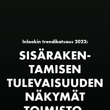
Inlookin trendikatsaus 2022:
SISÄ­RAKEN­
TAMISEN
TULEVAI­SUUDEN
NÄKYMÄT