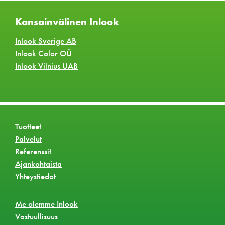
Kansainvälinen Inlook
Inlook Sverige AB
Inlook Color OÜ
Inlook Vilnius UAB
Tuotteet
Palvelut
Referenssit
Ajankohtaista
Yhteystiedot
Me olemme Inlook
Vastuullisuus