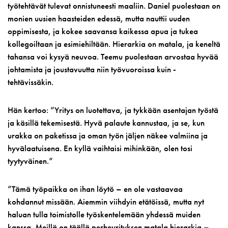
työtehtävät tulevat onnistuneesti maaliin. Daniel puolestaan on
monien uusien haasteiden edessä, mutta nauttii uuden
oppimisesta, ja kokee saavansa kaikessa apua ja tukea
kollegoiltaan ja esimiehiltään. Hierarkia on matala, ja keneltä
tahansa voi kysyä neuvoa. Teemu puolestaan arvostaa hyvää
johtamista ja joustavuutta niin työvuoroissa kuin -
tehtävissäkin.
Hän kertoo: ”Yritys on luotettava, ja tykkään asentajan työstä
ja käsillä tekemisestä. Hyvä palaute kannustaa, ja se, kun
urakka on paketissa ja oman työn jäljen näkee valmiina ja
hyvälaatuisena. En kyllä vaihtaisi mihinkään, olen tosi
tyytyväinen.”
”Tämä työpaikka on ihan löytö – en ole vastaavaa
kohdannut missään. Aiemmin viihdyin etätöissä, mutta nyt
haluan tulla toimistolle työskentelemään yhdessä muiden
kanssa. Meillä on täällä perheyrityksen matala hierarkia –