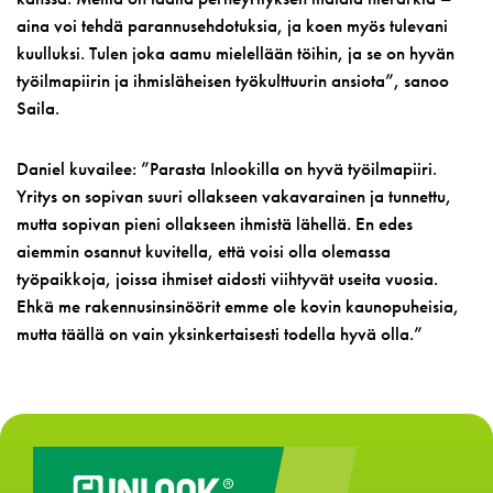
aina voi tehdä parannusehdotuksia, ja koen myös tulevani
kuulluksi. Tulen joka aamu mielellään töihin, ja se on hyvän
työilmapiirin ja ihmisläheisen työkulttuurin ansiota”, sanoo
Saila.
Daniel kuvailee: ”Parasta Inlookilla on hyvä työilmapiiri.
Yritys on sopivan suuri ollakseen vakavarainen ja tunnettu,
mutta sopivan pieni ollakseen ihmistä lähellä. En edes
aiemmin osannut kuvitella, että voisi olla olemassa
työpaikkoja, joissa ihmiset aidosti viihtyvät useita vuosia.
Ehkä me rakennusinsinöörit emme ole kovin kaunopuheisia,
mutta täällä on vain yksinkertaisesti todella hyvä olla.”