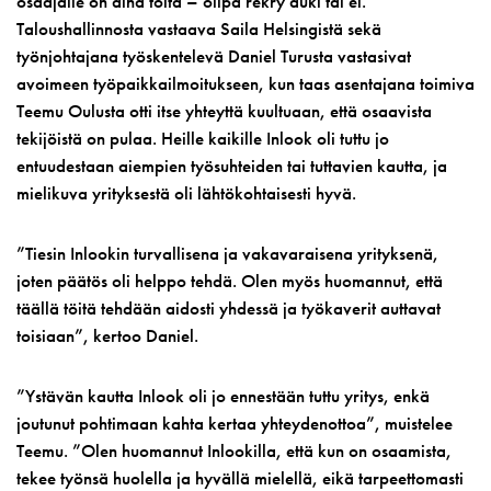
osaajalle on aina töitä – olipa rekry auki tai ei.
Taloushallinnosta vastaava Saila Helsingistä sekä
työnjohtajana työskentelevä Daniel Turusta vastasivat
avoimeen työpaikkailmoitukseen, kun taas asentajana toimiva
Teemu Oulusta otti itse yhteyttä kuultuaan, että osaavista
tekijöistä on pulaa. Heille kaikille Inlook oli tuttu jo
entuudestaan aiempien työsuhteiden tai tuttavien kautta, ja
mielikuva yrityksestä oli lähtökohtaisesti hyvä.
”Tiesin Inlookin turvallisena ja vakavaraisena yrityksenä,
joten päätös oli helppo tehdä. Olen myös huomannut, että
täällä töitä tehdään aidosti yhdessä ja työkaverit auttavat
toisiaan”, kertoo Daniel.
”Ystävän kautta Inlook oli jo ennestään tuttu yritys, enkä
joutunut pohtimaan kahta kertaa yhteydenottoa”, muistelee
Teemu. ”Olen huomannut Inlookilla, että kun on osaamista,
tekee työnsä huolella ja hyvällä mielellä, eikä tarpeettomasti