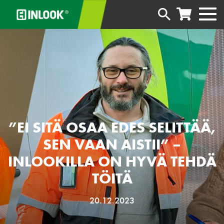
”EI SITÄ OSAA EDES SELITTÄÄ,
SEN VAAN AISTII” –
INLOOKILLA ON HYVÄ TEHDÄ
TÖITÄ
20.12.2023