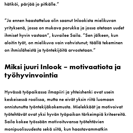
hätiköi, pärjää jo pitkälle.”
”Jo ennen haastattelua olin saanut Inlookista mielikuvan
yrityksenä, jossa on mukava porukka ja jossa otetaan uudet
ihmiset hyvin vastaan”, kuvailee Saila. ”Sen jälkeen, kun
aloitin työt, on mielikuva vain vahvistunut; täällä tekeminen
on ihmisläheistä ja työntekijöitä arvostetaan.”
Miksi juuri Inlook – motivaatiota ja
työhyvinvointia
Hyvässä työpaikassa ilmapiiri ja yhteishenki ovat usein
keskeisessä roolissa, mutta ne eivät yksin riitä luomaan
onnistunutta työntekijäkokemusta. Mielekkäät ja motivoivat
työtehtävät ovat yksi hyvän työpaikan tärkeimpiä kriteereitä.
Saila kokee työssään motivoituvansa työtehtävien
monipuolisuudesta sekä siitä, kun haastavammatkin