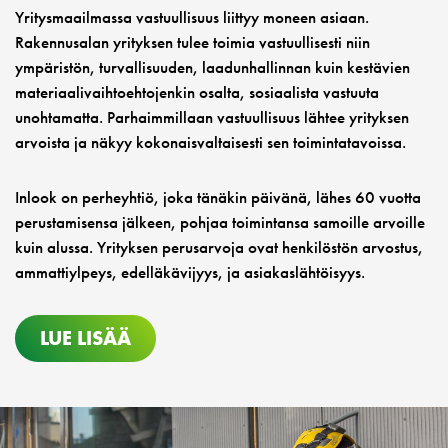
Yritysmaailmassa vastuullisuus liittyy moneen asiaan.
Rakennusalan yrityksen tulee toimia vastuullisesti niin
ympäristön, turvallisuuden, laadunhallinnan kuin kestävien
materiaalivaihtoehtojenkin osalta, sosiaalista vastuuta
unohtamatta. Parhaimmillaan vastuullisuus lähtee yrityksen
arvoista ja näkyy kokonaisvaltaisesti sen toimintatavoissa.
Inlook on perheyhtiö, joka tänäkin päivänä, lähes 60 vuotta
perustamisensa jälkeen, pohjaa toimintansa samoille arvoille
kuin alussa. Yrityksen perusarvoja ovat henkilöstön arvostus,
ammattiylpeys, edelläkävijyys, ja asiakaslähtöisyys.
LUE LISÄÄ