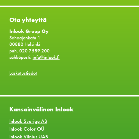
Ota yhteyttä
Inlook Group Oy
Sahaajankatu 1
00880 Helsinki
puh.
020 7589 200
sähköposti:
info@inlook.fi
Laskutustiedot
Kansainvälinen Inlook
Inlook Sverige AB
Inlook Color OÜ
Inlook Vilnius UAB