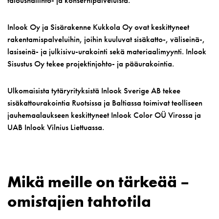
taloushallinto- ja konsernipalveluista.
Inlook Oy ja Sisärakenne Kukkola Oy ovat keskittyneet
rakentamispalveluihin, joihin kuuluvat sisäkatto-, väliseinä-,
lasiseinä- ja julkisivu-urakointi sekä materiaalimyynti. Inlook
Sisustus Oy tekee projektinjohto- ja pääurakointia.
Ulkomaisista tytäryrityksistä Inlook Sverige AB tekee
sisäkattourakointia Ruotsissa ja Baltiassa toimivat teolliseen
jauhemaalaukseen keskittyneet Inlook Color OÜ Virossa ja
UAB Inlook Vilnius Liettuassa.
Mikä meille on tärkeää –
omistajien tahtotila