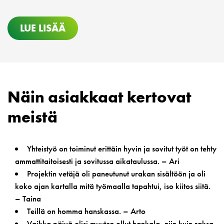
LUE LISÄÄ
Näin asiakkaat kertovat
meistä
Yhteistyö on toiminut erittäin hyvin ja sovitut työt on tehty
ammattitaitoisesti ja sovitussa aikataulussa. – Ari
Projektin vetäjä oli paneutunut urakan sisältöön ja oli
koko ajan kartalla mitä työmaalla tapahtui, iso kiitos siitä.
– Taina
Teillä on homma hanskassa. – Arto
Vaikka päivä olisi muuten ollut hankala, niin kuin raksa-