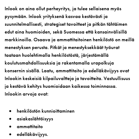
Inlook on aina ollut perheyritys, ja tulee sellaisena myös
pysymään. Inlook yrityksenä kasvaa kestävästi ja
suunnitelmallisesti, strategiset tavoitteet ja pitkän tähtäimen
edut aina huomioiden, sekä Suomessa että kansainvälisillä
markkinoilla. Osaava ja ammattitaitoinen henkilöstö on meillä
menestyksen perusta. Pitkät ja menestyksekkäät työurat
taataan huolehtimalla henkilöstöstä, järjestämällä
koulutusmahdollisuuksia ja rakentamalla urapolkuja
konsernin sisällä. Laatu, ammattitaito ja edelläkävijyys ovat
Inlookin keskeisiä kilpailuvaltteja ja tavoitteita. Vastuullisuus
ja kestävä kehitys huomioidaan kaikessa toiminnassa.
Inlookin arvoja ovat:
henkilöstön kunnioittaminen
asiakaslähtöisyys
ammattitaito
edelläkävijyys.