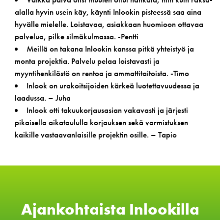
alalla hyvin usein käy, käynti Inlookin pisteessä saa aina
hyvälle mielelle. Loistavaa, asiakkaan huomioon ottavaa
palvelua, pilke silmäkulmassa. -Pentti
Meillä on takana Inlookin kanssa pitkä yhteistyö ja
monta projektia. Palvelu pelaa loistavasti ja
myyntihenkilöstö on rentoa ja ammattitaitoista. -Timo
Inlook on urakoitsijoiden kärkeä luotettavuudessa ja
laadussa. – Juha
Inlook otti takuukorjausasian vakavasti ja järjesti
pikaisella aikataululla korjauksen sekä varmistuksen
kaikille vastaavanlaisille projektin osille. – Tapio
Ajankohtaista Inlookilla