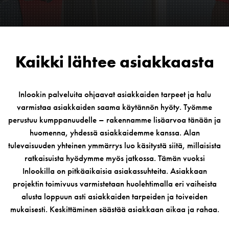
Kaikki lähtee asiakkaasta
Inlookin palveluita ohjaavat asiakkaiden tarpeet ja halu
varmistaa asiakkaiden saama käytännön hyöty. Työmme
perustuu kumppanuudelle – rakennamme lisäarvoa tänään ja
huomenna, yhdessä asiakkaidemme kanssa. Alan
tulevaisuuden yhteinen ymmärrys luo käsitystä siitä, millaisista
ratkaisuista hyödymme myös jatkossa. Tämän vuoksi
Inlookilla on pitkäaikaisia asiakassuhteita. Asiakkaan
projektin toimivuus varmistetaan huolehtimalla eri vaiheista
alusta loppuun asti asiakkaiden tarpeiden ja toiveiden
mukaisesti. Keskittäminen säästää asiakkaan aikaa ja rahaa.