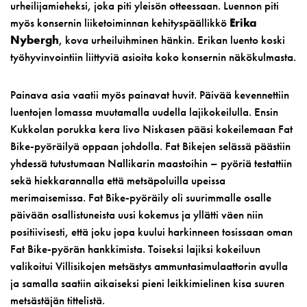
urheilijamieheksi, joka piti yleisön otteessaan. Luennon piti
myös konsernin liiketoiminnan kehityspäällikkö
Erika
Nybergh
, kova urheiluihminen hänkin. Erikan luento koski
työhyvinvointiin liittyviä asioita koko konsernin näkökulmasta.
Painava asia vaatii myös painavat huvit. Päivää kevennettiin
luentojen lomassa muutamalla uudella lajikokeilulla. Ensin
Kukkolan porukka kera Iivo Niskasen pääsi kokeilemaan Fat
Bike-pyöräilyä oppaan johdolla. Fat Bikejen selässä päästiin
yhdessä tutustumaan Nallikarin maastoihin – pyöriä testattiin
sekä hiekkarannalla että metsäpoluilla upeissa
merimaisemissa. Fat Bike-pyöräily oli suurimmalle osalle
päivään osallistuneista uusi kokemus ja yllätti väen niin
positiivisesti, että joku jopa kuului harkinneen tosissaan oman
Fat Bike-pyörän hankkimista. Toiseksi lajiksi kokeiluun
valikoitui Villisikojen metsästys ammuntasimulaattorin avulla
ja samalla saatiin aikaiseksi pieni leikkimielinen kisa suuren
metsästäjän tittelistä.