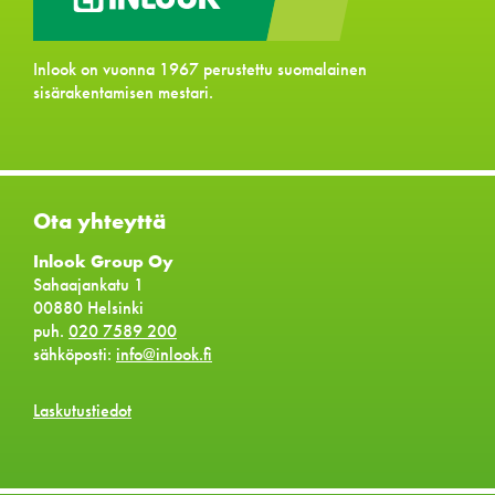
Inlook on vuonna 1967 perustettu suomalainen
sisärakentamisen mestari.
Ota yhteyttä
Inlook Group Oy
Sahaajankatu 1
00880 Helsinki
puh.
020 7589 200
sähköposti:
info@inlook.fi
Laskutustiedot