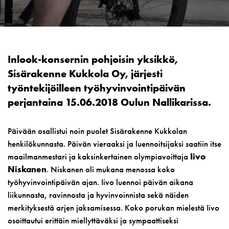
Inlook-konsernin pohjoisin yksikkö,
Sisärakenne Kukkola Oy, järjesti
työntekijöilleen työhyvinvointipäivän
perjantaina 15.06.2018 Oulun Nallikarissa.
Päivään osallistui noin puolet Sisärakenne Kukkolan
henkilökunnasta. Päivän vieraaksi ja luennoitsijaksi saatiin itse
maailmanmestari ja kaksinkertainen olympiavoittaja
Iivo
Niskanen
. Niskanen oli mukana menossa koko
työhyvinvointipäivän ajan. Iivo luennoi päivän aikana
liikunnasta, ravinnosta ja hyvinvoinnista sekä näiden
merkityksestä arjen jaksamisessa. Koko porukan mielestä Iivo
osoittautui erittäin miellyttäväksi ja sympaattiseksi