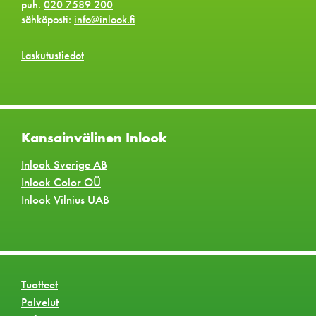
puh.
020 7589 200
sähköposti:
info@inlook.fi
Laskutustiedot
Kansainvälinen Inlook
Inlook Sverige AB
Inlook Color OÜ
Inlook Vilnius UAB
Tuotteet
Palvelut