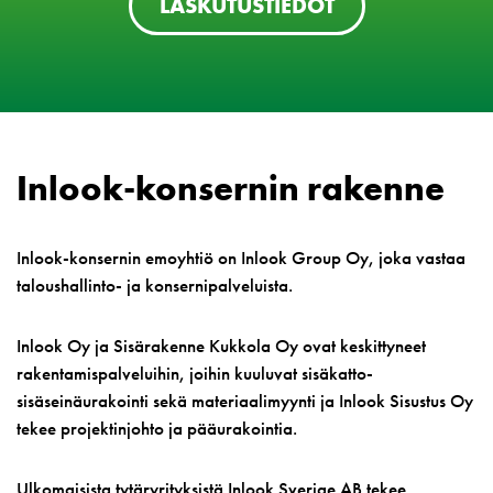
LASKUTUSTIEDOT
Inlook-konsernin rakenne
Inlook-konsernin emoyhtiö on Inlook Group Oy, joka vastaa
taloushallinto- ja konsernipalveluista.
Inlook Oy ja Sisärakenne Kukkola Oy ovat keskittyneet
rakentamispalveluihin, joihin kuuluvat sisäkatto-
sisäseinäurakointi sekä materiaalimyynti ja Inlook Sisustus Oy
tekee projektinjohto ja pääurakointia.
Ulkomaisista tytäryrityksistä Inlook Sverige AB tekee