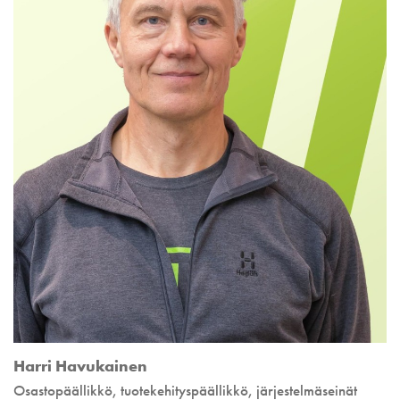
Harri Havukainen
Osastopäällikkö, tuote­kehitys­päällikkö, järjestelmäseinät