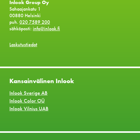
Inlook Group Oy
Sahaajankatu 1
00880 Helsinki
puh.
020 7589 200
sähköposti:
info@inlook.fi
Laskutustiedot
Kansainvälinen Inlook
Inlook Sverige AB
Inlook Color OÜ
Inlook Vilnius UAB