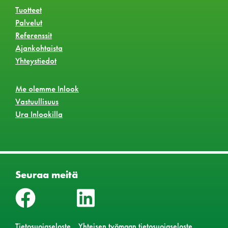
Tuotteet
Palvelut
Referenssit
Ajankohtaista
Yhteystiedot
Me olemme Inlook
Vastuullisuus
Ura Inlookilla
Seuraa meitä
Tietosuojaseloste
Yhteisen työmaan tietosuojaseloste