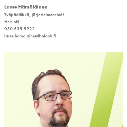
Lasse Hämäläinen
Työpäällikkö, järjestelmäseinät
Helsinki
050 535 5922
lasse.hamalainen@inlook.fi