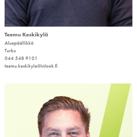
Teemu Keskikylä
Aluepäällikkö
Turku
044 548 9101
teemu.keskikyla@inlook.fi