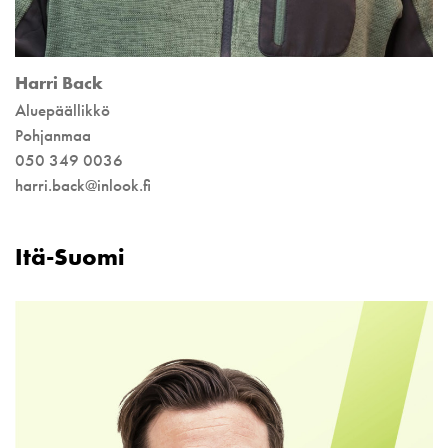
Harri Back
Aluepäällikkö
Pohjanmaa
050 349 0036
harri.back@inlook.fi
Itä-Suomi