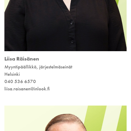
Liisa Räisänen
Myyntipäällikkö, järjestelmäseinät
Helsinki
040 536 6570
liisa.raisanen@inlook.fi