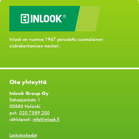
Inlook on vuonna 1967 perustettu suomalainen
sisärakentamisen mestari.
Ota yhteyttä
Inlook Group Oy
Sahaajankatu 1
00880 Helsinki
puh.
020 7589 200
sähköposti:
info@inlook.fi
Laskutustiedot