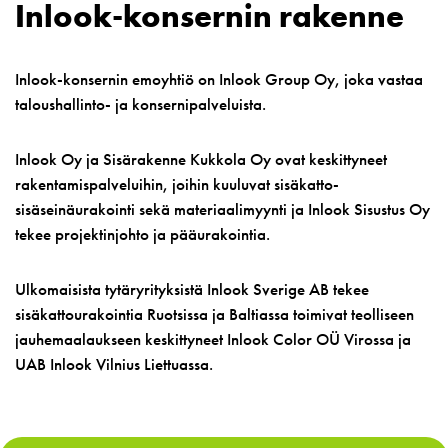
Inlook-konsernin rakenne
Inlook-konsernin emoyhtiö on Inlook Group Oy, joka vastaa
taloushallinto- ja konsernipalveluista.
Inlook Oy ja Sisärakenne Kukkola Oy ovat keskittyneet
rakentamispalveluihin, joihin kuuluvat sisäkatto-
sisäseinäurakointi sekä materiaalimyynti ja Inlook Sisustus Oy
tekee projektinjohto ja pääurakointia.
Ulkomaisista tytäryrityksistä Inlook Sverige AB tekee
sisäkattourakointia Ruotsissa ja Baltiassa toimivat teolliseen
jauhemaalaukseen keskittyneet Inlook Color OÜ Virossa ja
UAB Inlook Vilnius Liettuassa.