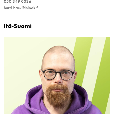
050 349 0036
harri.back@inlook.fi
Itä-Suomi