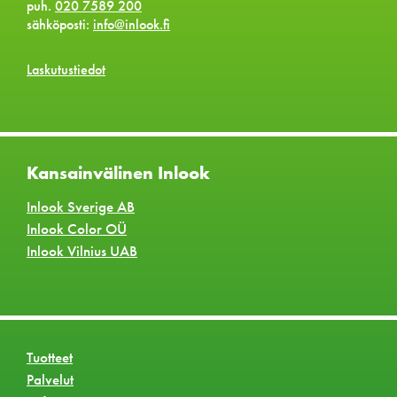
puh.
020 7589 200
sähköposti:
info@inlook.fi
Laskutustiedot
Kansainvälinen Inlook
Inlook Sverige AB
Inlook Color OÜ
Inlook Vilnius UAB
Tuotteet
Palvelut