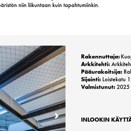
ristön niin liikuntaan kuin tapahtumiinkin.
Rakennuttaja:
Kuop
Arkkitehti:
Arkkiteh
Pääurakoitsija:
Rak
Sijainti:
Loistekatu 
Valmistunut:
2025
NEXT
INLOOKIN KÄYTTÄ