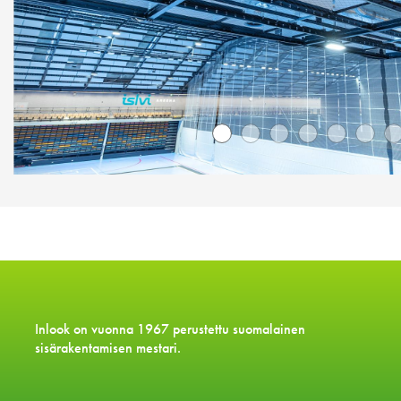
Inlook on vuonna 1967 perustettu suomalainen
sisärakentamisen mestari.