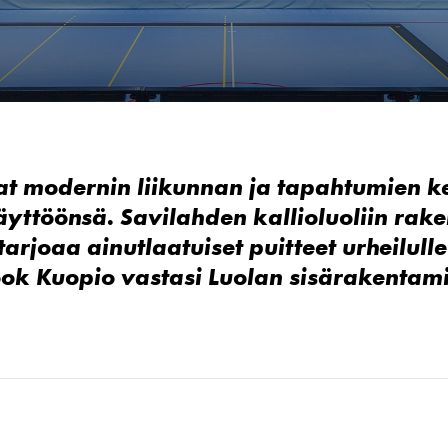
at modernin liikunnan ja tapahtumien k
yttöönsä. Savilahden kallioluoliin rak
tarjoaa
ainutlaatuiset puitteet urheilulle
ook
Kuopio
vastasi
Luolan
sisärakentam