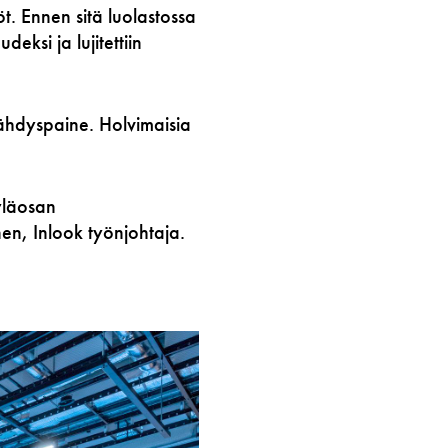
. Ennen sitä luolastossa
deksi ja lujitettiin
äjähdyspaine. Holvimaisia
 yläosan
nen, Inlook työnjohtaja.