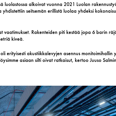
sä luolastossa alkoivat vuonna 2021 Luolan rakennustyöt
sa yhdistettiin seitsemän erillistä luolaa yhdeksi kokonaisuu
ukat vaatimukset. Rakenteiden piti kestää jopa 6 barin r
etriä kiveä.
oli erityisesti akustiikkalevyjen asennus monitoimihallin
öysimme asiaan silti oivat ratkaisut, kertoo Juuso Salmi