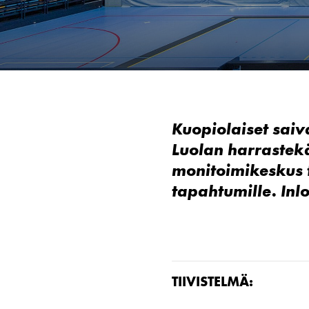
Kuopiolaiset saiv
Luolan
harrastekä
monitoimikeskus 
tapahtumille.
Inl
TIIVISTELMÄ: