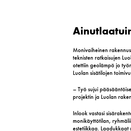
Ainutlaatui
Monivaiheinen rakennusu
teknisten ratkaisujen Lu
otettiin geolämpö jo työ
Luolan sisätilojen toimivu
– Työ sujui pääsääntöises
projektin ja Luolan rak
Inlook vastasi sisäraken
monikäyttötilan, ryhmäli
estetiikkaa. Laadukkaat r