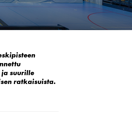
eskipisteen
ennettu
ja suurille
isen
ratkaisuista
.