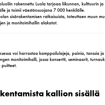
oluoliin rakennettu Luola tarjoaa liikunnan, kulttuurin ja
lle ja toimii väestönsuojana 7 000 henkilölle.
uolan sisärakentamisen ratkaisuista, toteuttaen muun mu
ojen ja monitoimihallin alakatot.
essa voi harrastaa kamppailulajeja, painia, tanssia ja k
gen monitoimihalli, jossa konsertit, seminaarit, turnauk
 puitteet.
kentamista kallion sisällä