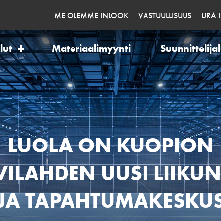
ME OLEMME INLOOK
VASTUULLISUUS
URA 
lut
Materiaalimyynti
Suunnittelijal
LUOLA ON KUOPION
VILAHDEN UUSI LIIKUN
JA TAPAHTUMAKESKU