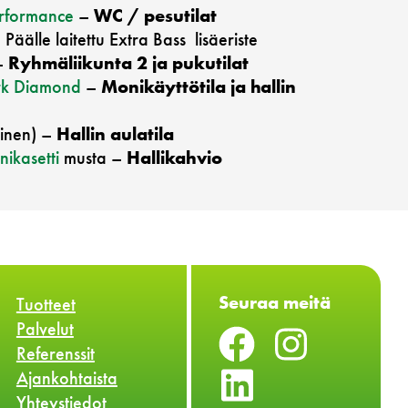
rformance
–
WC / pesutilat
, Päälle laitettu Extra Bass lisäeriste
–
Ryhmäliikunta 2 ja pukutilat
rk Diamond
–
Monikäyttötila ja hallin
inen)
–
Hallin aulatila
ikasetti
musta –
Hallikahvio
Seuraa meitä
Tuotteet
Palvelut
Referenssit
Ajankohtaista
Yhteystiedot