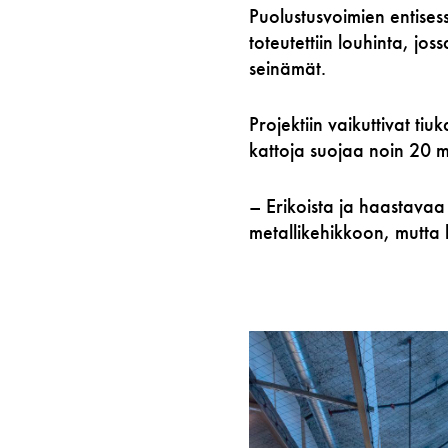
Puolustusvoimien entises
toteutettiin louhinta, jos
seinämät.
Projektiin vaikuttivat ti
kattoja suojaa noin 20 m
– Erikoista ja haastavaa 
metallikehikkoon, mutta l