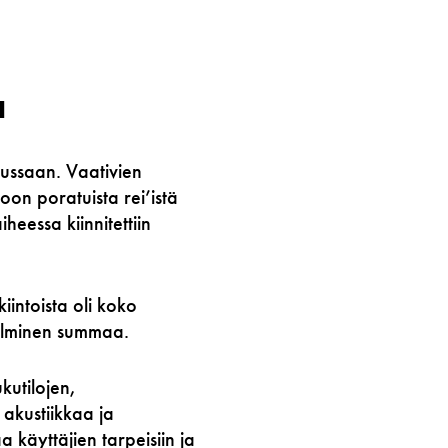
a
lussaan. Vaativien
oon poratuista rei’istä
eessa kiinnitettiin
iintoista oli koko
Salminen summaa.
kutilojen,
 akustiikkaa ja
 käyttäjien tarpeisiin ja