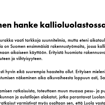
nen hanke kallioluolastoss
rakka vaati tarkkoja suunnitelmia, mutta eteni aikatau
ola on Suomen ensimmäisiä rakennustyömaita, jossa kalli
maan aikaiseen käyttöön. Erityistä huomiota rakennusvaih
uteen ja viihtyisyyteen.
ti hyvin eikä suurempia haasteita ollut. Erityisen mielenk
entumisen näkeminen aika alkuvaiheesta loppuun asti, 
tamisen ratkaisuista, toteuttaen muun muassa pesu- ja pu
ikunnan ja aulatilojen alakatot, jotka parantavat Luolan
atkaisut varmistivat myös osaltaan sen, että Luola vastaa