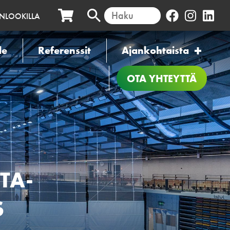
INLOOKILLA
le
Referenssit
Ajankohtaista
OTA YHTEYTTÄ
TA-
S