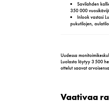
Savilahden kalli
350 000 vuosikävijä
Inlook vastasi L
pukutilojen, aulatil
Uudessa monitoimikeskuks
Luolasta löytyy 3 500 hen
ottelut saavat arvoisensa
Vaativaa ra