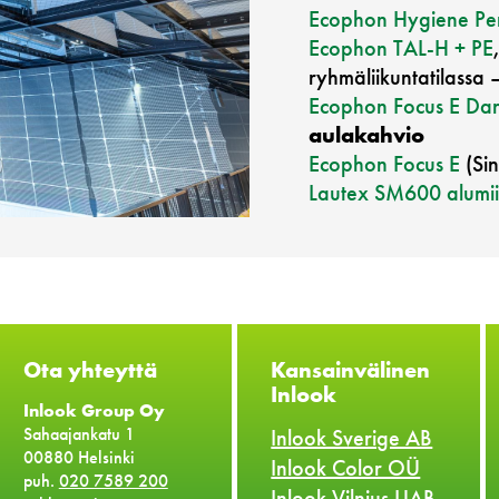
Ecophon Hygiene Pe
Ecophon TAL-H + PE
ryhmäliikuntatilassa
Ecophon Focus E Da
aulakahvio
Ecophon Focus E
(Sin
Lautex SM600 alumiin
Ota yhteyttä
Kansainvälinen
Inlook
Inlook Group Oy
Sahaajankatu 1
Inlook Sverige AB
00880 Helsinki
Inlook Color OÜ
puh.
020 7589 200
Inlook Vilnius UAB