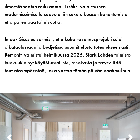
ilmeestä saatiin raikkaampi. Lisäksi valaistuksen
modernisoimisella saavutettiin sekä ulkoasun kohentumista
että parempaa toimivuutta.
Inlook Sisustus varmisti, että koko rakennusprojekti sujui
aikataulussaan ja budjetissa suunnittelusta toteutukseen asti.
Remontti valmistui helmikuussa 2025. Stark Lahden toimisto
huokuukin nyt käyttöturvallista, tehokasta ja terveellistä
toimistoympäristöä, joka vastaa tämän päivän vaatimuksiin.
PREVIOUS
N