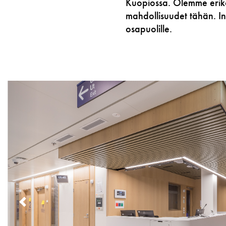
Kuopiossa. Olemme erikoi
mahdollisuudet tähän. Inl
osapuolille.
PREVIOUS