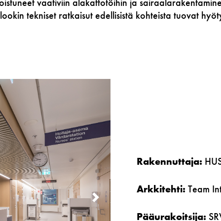
stuneet vaativiin alakattotöihin ja sairaalarakentamin
ookin tekniset ratkaisut edellisistä kohteista tuovat hyöty
Rakennuttaja:
HUS-
Arkkitehti:
Team In
NEXT
Pääurakoitsija:
SRV