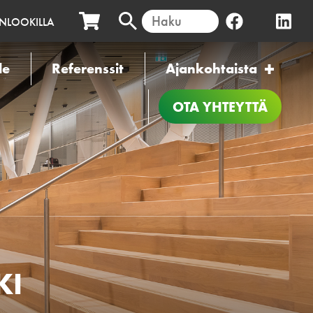
INLOOKILLA
le
Referenssit
Ajankohtaista
OTA YHTEYTTÄ
KI