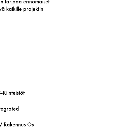
en tarjoaa erinomaiset
ä kaikille projektin
Kiinteistöt
tegrated
 Rakennus Oy