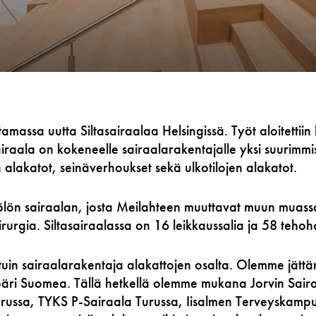
massa uutta Siltasairaalaa Helsingissä. Työt aloitettiin
sairaala on kokeneelle sairaalarakentajalle yksi suurimm
 alakatot, seinäverhoukset sekä ulkotilojen alakatot.
ölön sairaalan, josta Meilahteen muuttavat muun muass
rurgia. Siltasairaalassa on 16 leikkaussalia ja 58 teho
uin sairaalarakentaja alakattojen osalta. Olemme jätt
ympäri Suomea. Tällä hetkellä olemme mukana Jorvin Sai
ussa, TYKS P-Sairaala Turussa, Iisalmen Terveyskampu