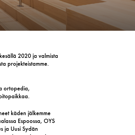
 kesällä 2020 ja valmista
ista projekteistamme.
a ortopedia,
hoitopaikkaa.
äneet käden jälkemme
raalassa Espoossa, OYS
s ja Uusi Sydän