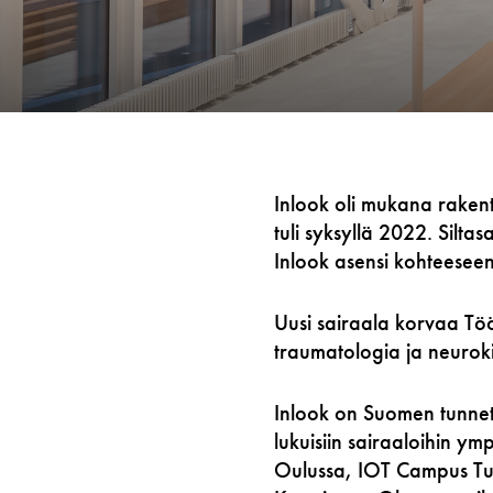
Inlook oli mukana rakenta
tuli syksyllä 2022. Silta
Inlook asensi kohteeseen
Uusi sairaala korvaa Tö
traumatologia ja neuroki
Inlook on Suomen tunnet
lukuisiin sairaaloihin 
Oulussa, IOT Campus Tur