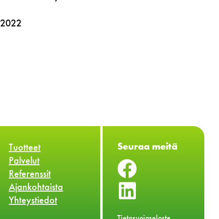
2022
Seuraa meitä
Tuotteet
Palvelut
Referenssit
Ajankohtaista
Yhteystiedot
Tietosuojaseloste