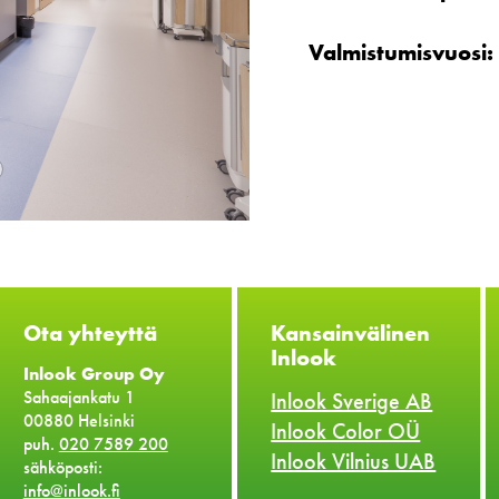
Valmistumisvuosi:
Ota yhteyttä
Kansainvälinen
Inlook
Inlook Group Oy
Sahaajankatu 1
Inlook Sverige AB
00880 Helsinki
Inlook Color OÜ
puh.
020 7589 200
Inlook Vilnius UAB
sähköposti:
info@inlook.fi