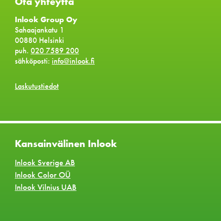
Ota yhteyttä
Inlook Group Oy
Sahaajankatu 1
00880 Helsinki
puh.
020 7589 200
sähköposti:
info@inlook.fi
Laskutustiedot
Kansainvälinen Inlook
Inlook Sverige AB
Inlook Color OÜ
Inlook Vilnius UAB