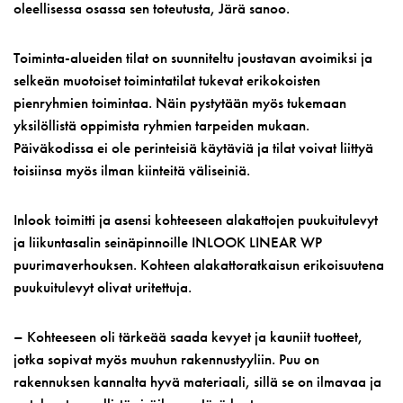
oleellisessa osassa sen toteutusta, Järä sanoo.
Toiminta-alueiden tilat on suunniteltu joustavan avoimiksi ja
selkeän muotoiset toimintatilat tukevat erikokoisten
pienryhmien toimintaa. Näin pystytään myös tukemaan
yksilöllistä oppimista ryhmien tarpeiden mukaan.
Päiväkodissa ei ole perinteisiä käytäviä ja tilat voivat liittyä
toisiinsa myös ilman kiinteitä väliseiniä.
Inlook toimitti ja asensi kohteeseen alakattojen puukuitulevyt
ja liikuntasalin seinäpinnoille INLOOK LINEAR WP
puurimaverhouksen. Kohteen alakattoratkaisun erikoisuutena
puukuitulevyt olivat uritettuja.
– Kohteeseen oli tärkeää saada kevyet ja kauniit tuotteet,
jotka sopivat myös muuhun rakennustyyliin. Puu on
rakennuksen kannalta hyvä materiaali, sillä se on ilmavaa ja