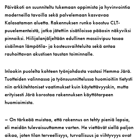
Päiväkoti on suunniteltu tukemaan oppimista ja hyvinvointia
moderneilla tavoilla sekä palvelemaan kasvavaa
Kalasataman aluetta. Rakennuksen runko koostuu CLT-
puuelementeistä, jotka jätettiin sisätiloissa pääosin näkyviksi
pinnoiksi. Hiilijalanjäljeltään edullinen massiivipuu tasaa
sisäilman lämpötila- ja kosteusvaihteluita sekä antaa
rauhoittavan akustisen taustan toiminnalle.
Inlookin puolelta kohteen työnjohdosta vastasi Hemmo Järä.
Tuotteiden valinnassa ja työnsuunnittelussa huomioitiin tietysti
niin arkkitehtoniset vaatimukset kuin käytettävyyskin, mutta
erityisesti Järä korostaa rakennuksen käyttötarpeen
huomioimista.
– On tärkeää muistaa, että rakennus on tehty pieniä lapsia,
eli meidän tulevaisuuttamme varten. He viettävät siellä paljon
aikaa, joten tilan terveellisyys, turvallisuus ja viihtyvyys ovat