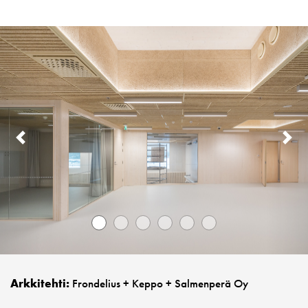
PREVIOUS
N
Arkkitehti:
Frondelius + Keppo + Salmenperä Oy