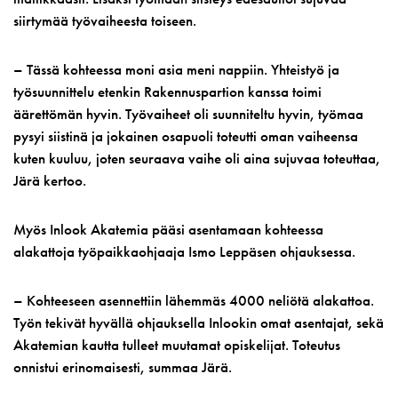
siirtymää työvaiheesta toiseen.
– Tässä kohteessa moni asia meni nappiin. Yhteistyö ja
työsuunnittelu etenkin Rakennuspartion kanssa toimi
äärettömän hyvin. Työvaiheet oli suunniteltu hyvin, työmaa
pysyi siistinä ja jokainen osapuoli toteutti oman vaiheensa
kuten kuuluu, joten seuraava vaihe oli aina sujuvaa toteuttaa,
Järä kertoo.
Myös Inlook Akatemia pääsi asentamaan kohteessa
alakattoja työpaikkaohjaaja Ismo Leppäsen ohjauksessa.
– Kohteeseen asennettiin lähemmäs 4000 neliötä alakattoa.
Työn tekivät hyvällä ohjauksella Inlookin omat asentajat, sekä
Akatemian kautta tulleet muutamat opiskelijat. Toteutus
onnistui erinomaisesti, summaa Järä.