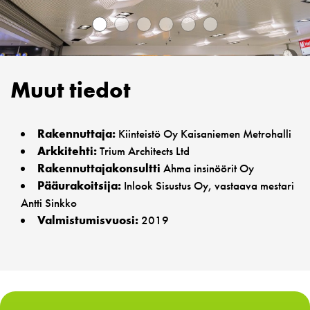
Muut tiedot
Rakennuttaja:
Kiinteistö Oy Kaisaniemen Metrohalli
Arkkitehti:
Trium Architects Ltd
Rakennuttajakonsultti
Ahma insinöörit Oy
Pääurakoitsija:
Inlook Sisustus Oy,
vastaava mestari
Antti Sinkko
Valmistumisvuosi:
2019