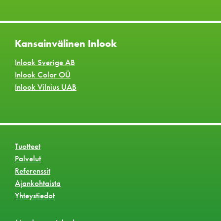
Kansainvälinen Inlook
Inlook Sverige AB
Inlook Color OÜ
Inlook Vilnius UAB
Tuotteet
Palvelut
Referenssit
Ajankohtaista
Yhteystiedot