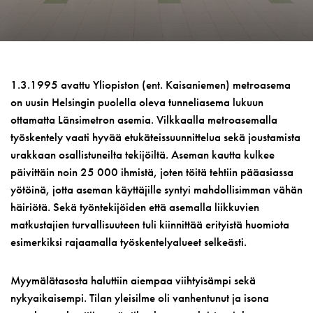
1.3.1995 avattu Yliopiston (ent. Kaisaniemen) metroasema
on uusin Helsingin puolella oleva tunneliasema lukuun
ottamatta Länsimetron asemia. Vilkkaalla metroasemalla
työskentely vaati hyvää etukäteissuunnittelua sekä joustamista
urakkaan osallistuneilta tekijöiltä. Aseman kautta kulkee
päivittäin noin 25 000 ihmistä, joten töitä tehtiin pääasiassa
yötöinä, jotta aseman käyttäjille syntyi mahdollisimman vähän
häiriötä. Sekä työntekijöiden että asemalla liikkuvien
matkustajien turvallisuuteen tuli kiinnittää erityistä huomiota
esimerkiksi rajaamalla työskentelyalueet selkeästi.
Myymälätasosta haluttiin aiempaa viihtyisämpi sekä
nykyaikaisempi. Tilan yleisilme oli vanhentunut ja isona