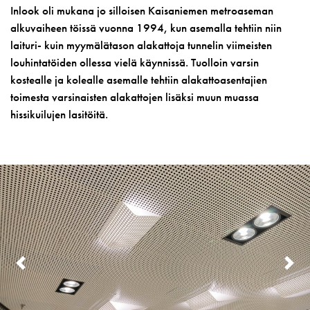
Inlook oli mukana jo silloisen Kaisaniemen metroaseman
alkuvaiheen töissä vuonna 1994, kun asemalla tehtiin niin
laituri- kuin myymälätason alakattoja tunnelin viimeisten
louhintatöiden ollessa vielä käynnissä. Tuolloin varsin
kostealle ja kolealle asemalle tehtiin alakattoasentajien
toimesta varsinaisten alakattojen lisäksi muun muassa
hissikuilujen lasitöitä.
PREVIOUS
N