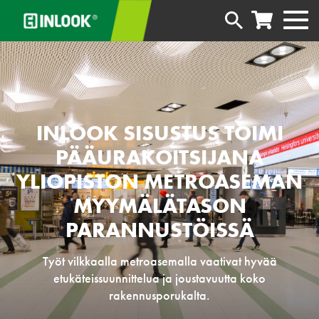
INLOOK SISUSTUS TOIMI
PÄÄURAKOITSIJANA
YLIOPISTON METROASEMAN
MYYMÄLÄTASON
PARANNUSTÖISSÄ
Työt vilkkaalla metroasemalla vaativat hyvää
etukäteissuunnittelua ja joustavuutta koko
rakennusporukalta.