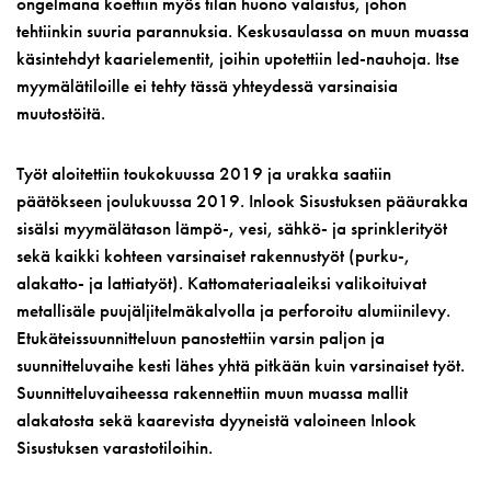
ongelmana koettiin myös tilan huono valaistus, johon
tehtiinkin suuria parannuksia. Keskusaulassa on muun muassa
käsintehdyt kaarielementit, joihin upotettiin led-nauhoja. Itse
myymälätiloille ei tehty tässä yhteydessä varsinaisia
muutostöitä.
Työt aloitettiin toukokuussa 2019 ja urakka saatiin
päätökseen joulukuussa 2019. Inlook Sisustuksen pääurakka
sisälsi myymälätason lämpö-, vesi, sähkö- ja sprinklerityöt
sekä kaikki kohteen varsinaiset rakennustyöt (purku-,
alakatto- ja lattiatyöt). Kattomateriaaleiksi valikoituivat
metallisäle puujäljitelmäkalvolla ja perforoitu alumiinilevy.
Etukäteissuunnitteluun panostettiin varsin paljon ja
suunnitteluvaihe kesti lähes yhtä pitkään kuin varsinaiset työt.
Suunnitteluvaiheessa rakennettiin muun muassa mallit
alakatosta sekä kaarevista dyyneistä valoineen Inlook
Sisustuksen varastotiloihin.