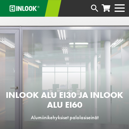
INLOOK ALU EI30 JA INLOOK
ALU EI60
Alumiinikehyksiset
palolasiseinä
t