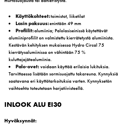
murtosuojausta tai äänieristystä.
Käyttökohteet:
toimistot, liiketilat
Lasin paksuus:
enintään 49 mm
Profiilit:
alumiinia; Palolasiseinissä käytettävät
alumiiniprofiilit on valmistettu kierrätetystä alumiinista.
Kestävän kehityksen mukaisessa Hydro Circal 75
kierrätysalumiinissa on vähintään 75 %
kuluttajajätealumiinia.
Palo-ovet:
voidaan käyttää erilaisia lukituksia.
Tarvittaessa lisätään sormisuojattu takareuna. Kynnyksiä
saatavana eri käyttötarkoituksia varten. Kynnyksetön
vaihtoehto toteutetaan harjatiivisteellä.
INLOOK ALU EI30
Hyväksynnät: