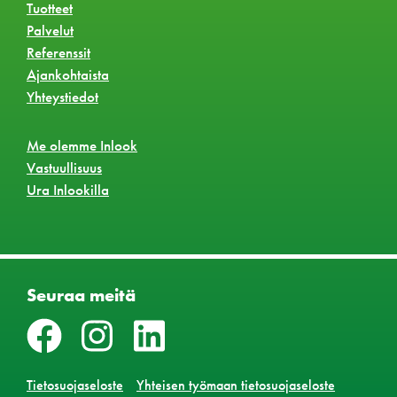
Tuotteet
Palvelut
Referenssit
Ajankohtaista
Yhteystiedot
Me olemme Inlook
Vastuullisuus
Ura Inlookilla
Seuraa meitä
Tietosuojaseloste
Yhteisen työmaan tietosuojaseloste