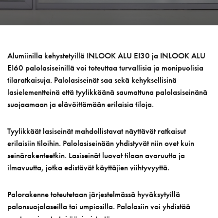
Alumiinilla kehystetyillä INLOOK ALU EI30 ja INLOOK ALU
EI60 palolasiseinillä voi toteuttaa turvallisia ja monipuolisia
tilaratkaisuja. Palolasiseinät saa sekä kehyksellisinä
lasielementteinä että tyylikkäänä saumattuna palolasiseinänä
suojaamaan ja elävöittämään erilaisia tiloja.
Tyylikkäät lasiseinät mahdollistavat näyttävät ratkaisut
erilaisiin tiloihin. Palolasiseinään yhdistyvät niin ovet kuin
seinärakenteetkin. Lasiseinät luovat tilaan avaruutta ja
ilmavuutta, jotka edistävät käyttäjien viihtyvyyttä.
Palorakenne toteutetaan järjestelmässä hyväksytyillä
palonsuojalaseilla tai umpiosilla. Palolasiin voi yhdistää