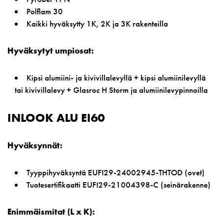
Polflam 30
Kaikki hyväksytty 1K, 2K ja 3K rakenteilla
Hyväksytyt umpiosat:
Kipsi alumiini- ja kivivillalevyllä + kipsi alumiinilevyllä
tai kivivillalevy + Glasroc H Storm ja alumiinilevypinnoilla
INLOOK ALU EI60
Hyväksynnät:
Tyyppihyväksyntä EUFI29-24002945-THTOD (ovet)
Tuotesertifikaatti EUFI29-21004398-C (seinärakenne)
Enimmäismitat (L x K):