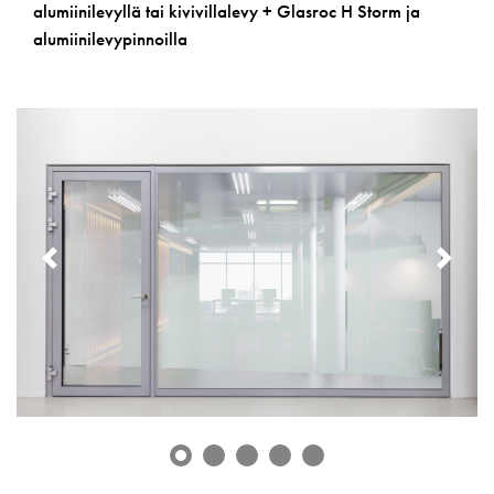
alumiinilevyllä tai kivivillalevy + Glasroc H Storm ja
alumiinilevypinnoilla
PREVIOUS
NE