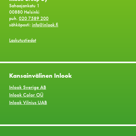
Sahaajankatu 1
00880 Helsinki
puh.
020 7589 200
sähköposti:
info@inlook.fi
Laskutustiedot
Kansainvälinen Inlook
Inlook Sverige AB
Inlook Color OÜ
Inlook Vilnius UAB