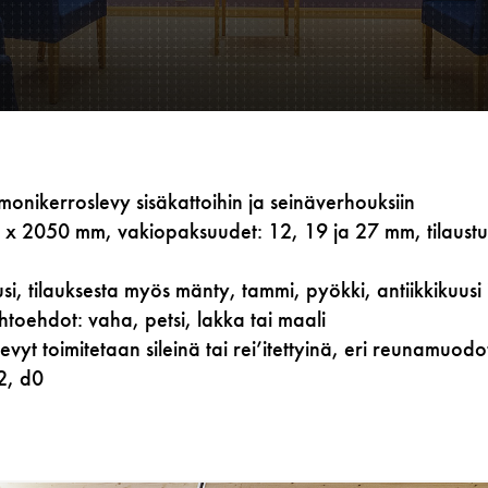
u monikerroslevy sisäkattoihin ja seinäverhouksiin
 x 2050 mm, vakiopaksuudet: 12, 19 ja 27 mm, tilaustu
si, tilauksesta myös mänty, tammi, pyökki, antiikkikuusi j
ihtoehdot: vaha, petsi, lakka tai maali
evyt toimitetaan sileinä tai rei’itettyinä, eri reunamuodo
2, d0