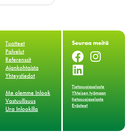
Seuraa meitä
Tuotteet
Palvelut
Referenssit
Ajankohtaista
Yhteystiedot
Tietosuojaseloste
Me olemme Inlook
Yhteisen työmaan
tietosuojaseloste
Vastuullisuus
Evästeet
Ura Inlookilla