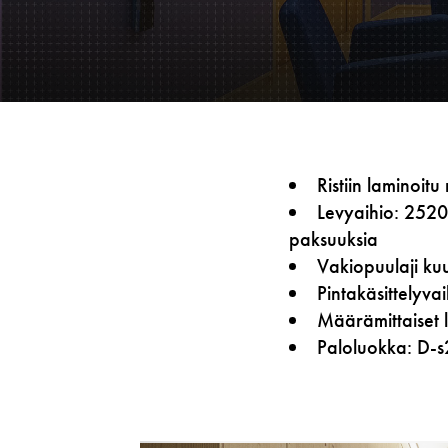
Ristiin laminoit
Levyaihio: 2520
paksuuksia
Vakiopuulaji kuu
Pintakäsittelyva
Määrämittaiset l
Paloluokka: D-s