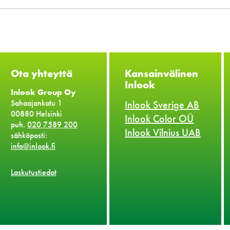
Ota yhteyttä
Kansainvälinen
Inlook
Inlook Group Oy
Sahaajankatu 1
Inlook Sverige AB
00880 Helsinki
Inlook Color OÜ
puh.
020 7589 200
Inlook Vilnius UAB
sähköposti:
info@inlook.fi
Laskutustiedot