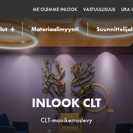
ME OLEMME INLOOK
VASTUULLISUUS
URA 
lut
Materiaalimyynti
Suunnittelijal
INLOOK CLT
CLT-monikerroslevy