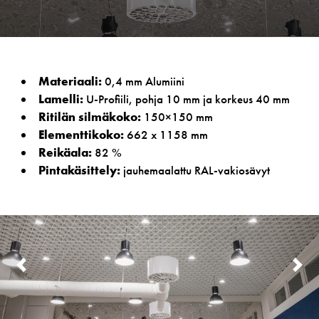
Materiaali:
0,4 mm Alumiini
Lamelli:
U-Profiili, pohja 10 mm ja korkeus 40 mm
Ritilän silmäkoko:
150×150 mm
Elementtikoko:
662 x 1158 mm
Reikäala:
82 %
Pintakäsittely:
jauhemaalattu RAL-vakiosävyt
PREVIOUS
N