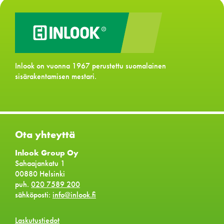
Inlook on vuonna 1967 perustettu suomalainen
sisärakentamisen mestari.
Ota yhteyttä
Inlook Group Oy
Sahaajankatu 1
00880 Helsinki
puh.
020 7589 200
sähköposti:
info@inlook.fi
Laskutustiedot