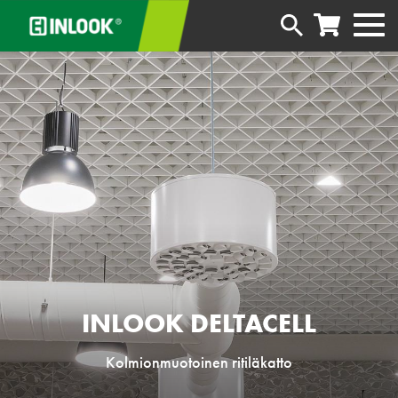
INLOOK DELTACELL
Kolmionmuotoinen ritiläkatto