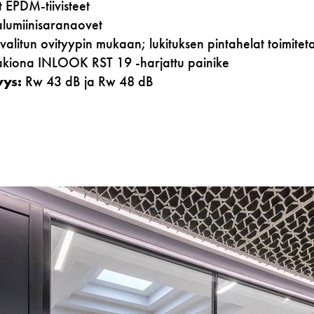
 EPDM-tiivisteet
alumiinisaranaovet
 valitun ovityypin mukaan;
lukituksen pintahelat toimitet
kiona
INLOOK RST
19 -harjattu painike
yys:
Rw 43 dB ja Rw 48 dB