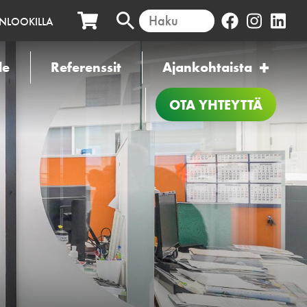
INLOOKILLA
le
Referenssit
Ajankohtaista
OTA YHTEYTTÄ