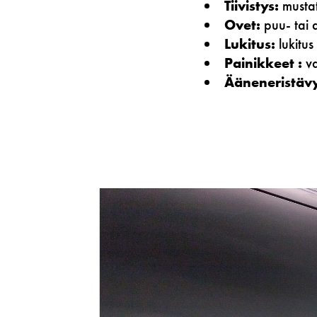
Tiivistys:
mustat
Ovet:
puu- tai 
Lukitus:
l
ukitus
Painikkeet :
va
Ääneneristäv