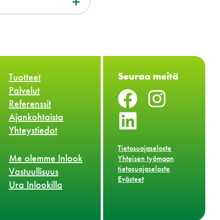
Seuraa meitä
Tuotteet
Palvelut
Referenssit
Ajankohtaista
Yhteystiedot
Tietosuojaseloste
Me olemme Inlook
Yhteisen työmaan
tietosuojaseloste
Vastuullisuus
Evästeet
Ura Inlookilla