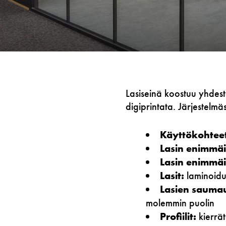
Lasiseinä koostuu yhdest
digiprintata. Järjestelm
Käyttökohteet
Lasin enimmäi
Lasin enimmä
Lasit:
laminoidut
Lasien sauma
molemmin puolin
Profiilit:
kierrä