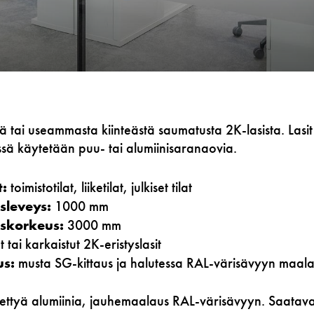
ä tai useammasta kiinteästä saumatusta 2K-lasista. Lasit
ässä käytetään puu- tai alumiinisaranaovia.
:
toimistotilat, liiketilat, julkiset tilat
sleveys:
1000 mm
iskorkeus:
3000 mm
 tai karkaistut 2K-eristyslasit
us:
musta SG-kittaus ja halutessa RAL-värisävyyn maalatt
tettyä alumiinia, jauhemaalaus RAL-värisävyyn. Saata