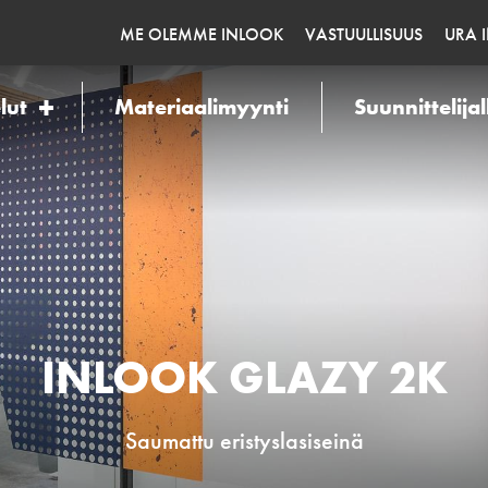
ME OLEMME INLOOK
VASTUULLISUUS
URA 
lut
Materiaalimyynti
Suunnittelijal
INLOOK GLAZY 2K
Saumattu eristyslasiseinä