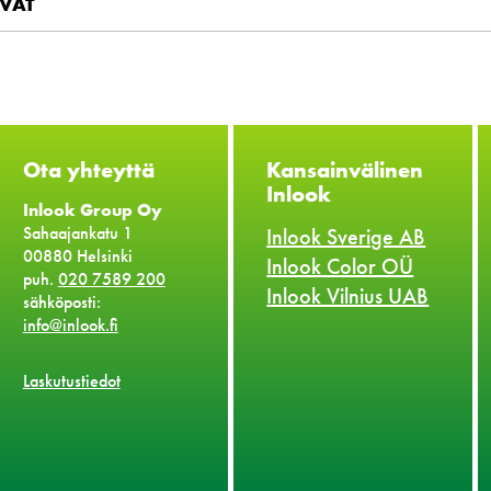
VAT
Ota yhteyttä
Kansainvälinen
Inlook
Inlook Group Oy
Sahaajankatu 1
Inlook Sverige AB
00880 Helsinki
Inlook Color OÜ
puh.
020 7589 200
Inlook Vilnius UAB
sähköposti:
info@inlook.fi
Laskutustiedot