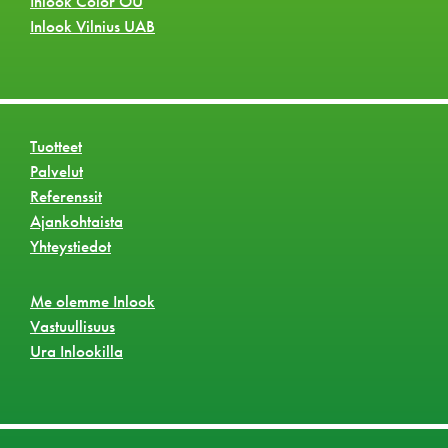
Inlook Color OÜ
Inlook Vilnius UAB
Tuotteet
Palvelut
Referenssit
Ajankohtaista
Yhteystiedot
Me olemme Inlook
Vastuullisuus
Ura Inlookilla