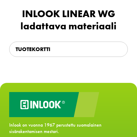
INLOOK LINEAR WG
ladattava materiaali
TUOTEKORTTI
Inlook on vuonna 1967 perustettu suomalainen
sisärakentamisen mestari.