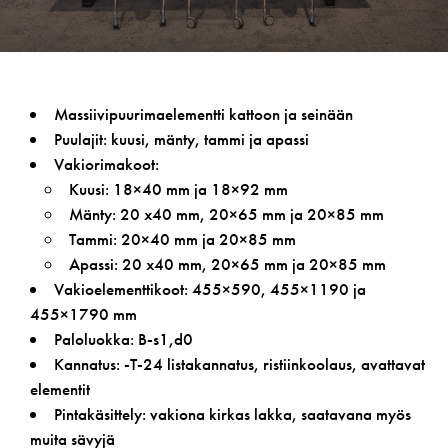
Massiivipuurimaelementti kattoon ja seinään
Puulajit: kuusi, mänty, tammi ja apassi
Vakiorimakoot:
Kuusi: 18×40 mm ja 18×92 mm
Mänty: 20 x40 mm, 20×65 mm ja 20×85 mm
Tammi: 20×40 mm ja 20×85 mm
Apassi: 20 x40 mm, 20×65 mm ja 20×85 mm
Vakioelementtikoot: 455×590, 455×1190 ja
455×1790 mm
Paloluokka: B-s1,d0
Kannatus: -T-24 listakannatus, ristiinkoolaus, avattavat
elementit
Pintakäsittely: vakiona kirkas lakka, saatavana myös
muita sävyjä