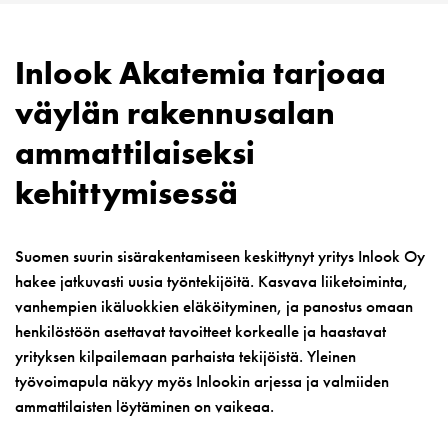
Inlook Akatemia tarjoaa
väylän rakennusalan
ammattilaiseksi
kehittymisessä
Suomen suurin sisärakentamiseen keskittynyt yritys Inlook Oy
hakee jatkuvasti uusia työntekijöitä. Kasvava liiketoiminta,
vanhempien ikäluokkien eläköityminen, ja panostus omaan
henkilöstöön asettavat tavoitteet korkealle ja haastavat
yrityksen kilpailemaan parhaista tekijöistä. Yleinen
työvoimapula näkyy myös Inlookin arjessa ja valmiiden
ammattilaisten löytäminen on vaikeaa.