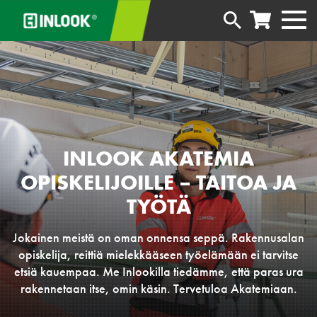
INLOOK AKATEMIA
OPISKELIJOILLE – TAITOA JA
TYÖTÄ
Jokainen meistä on oman onnensa seppä. Rakennusalan
opiskelija, reittiä mielekkääseen työelämään ei tarvitse
etsiä kauempaa. Me Inlookilla tiedämme, että paras ura
rakennetaan itse, omin käsin. Tervetuloa Akatemiaan.