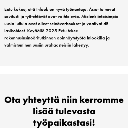
Eetu kokee, että Inlook on hyvä työnantaja. Asiat toimivat
sovitusti ja työtehtävät ovat vaihtelevia. Mielenkiintoisimpia
uusia juttuja ovat olleet seinäverhoukset ja vaativat dB-
lasikohteet. Keväällä 2025 Eetu tekee
rakennusinsinööritutkinnon opinnäytetyötä Inlookilla ja
valmistuminen uusiin urahaasteisiin lähestyy.
Ota yhteyttä niin kerromme
lisää tulevasta
työpaikastasi!