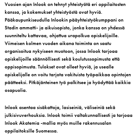
Vuosien ajan Inlook on tehnyt yhteistyötä eri oppilaitosten
kanssa, ja kokemukset yhteistyöstä ovat hyviä.
Pääkaupunkiseudulla Inlookin pääyhteistyökumppani on
Stadin ammatti- ja aikuisopisto, jonka kanssa on yhdessä
suunniteltu kattavaa, ohjattua urapolkua opiskelijoille.
Viimeisen kolmen vuoden aikana toiminta on saatu
organisoitua nykyiseen muotoon, jossa Inlook tarjoaa
opiskelijoille säännöllisesti sekä koulutussopimusta että
oppisopimusta. Tulokset ovat olleet hyviä, ja usealle
opiskelijalle on voitu tarjota vakituista työpaikkaa opintojen
päätteeksi. Pitkäjänteinen työ palkitsee ja hyödyttää kaikkia
osapuolia.
Inlook asentaa sisäkattoja, lasiseiniä, väliseiniä sekä
julkisivuverhouksia. Inlook toimii valtakunnallisesti ja tarjoaa
Inlook Akatemia -mallia myös muille rakennusalan
oppilaitoksille Suomessa.