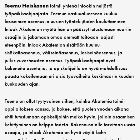
Teemu Heiskanen
toimii yhtenä Inlookin neljästä
työpaikkaohjaajasta. Teemun vastuualueeseen kuuluu
lasiseinien asennus ja uusien työntekijöiden kouluttaminen.
Inlook Akatemian myötä hän on päässyt tutustumaan nuoriin
osaajiin ja jakamaan omaa ammattitaitoaan laajasti
eteenpäin. Inlook Akatemian sisältöön kuuluu
sisäkattoasennus, väliseinäasennus, lasiseinäasennus, ja
julkisivuverhousten asennus. Työpaikkaohjaajat ovat
kokeneita asentajia, ja opiskelijoilla on hyvä mahdollisuus
päästä kokeilemaan erilaisia työvaiheita keskimäärin kuuden
kuukauden ajan.
Teemu on ollut tyytyväinen siihen, kuinka Akatemia toimii
oppilaitoksen kanssa, ja kokee, että puolen vuoden aikana
ehtii tutustumaan opiskelijoihin melko hyvin, jolloin osaamisen
kehittyminen on helppo todeta. Rakennusalalle tarvitaan uusia
osaajia, ja Inlook Akatemia on hyvä väylä kohti