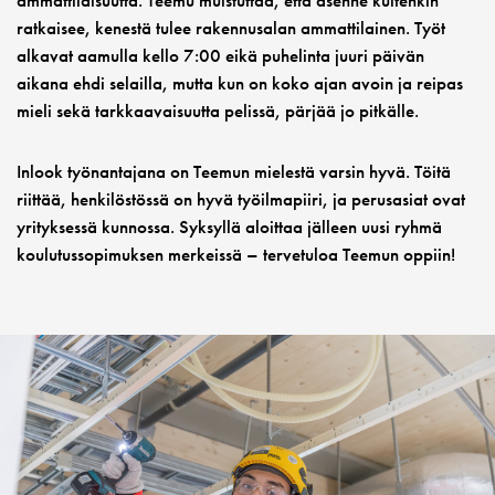
ammattilaisuutta. Teemu muistuttaa, että asenne kuitenkin
ratkaisee, kenestä tulee rakennusalan ammattilainen. Työt
alkavat aamulla kello 7:00 eikä puhelinta juuri päivän
aikana ehdi selailla, mutta kun on koko ajan avoin ja reipas
mieli sekä tarkkaavaisuutta pelissä, pärjää jo pitkälle.
Inlook työnantajana on Teemun mielestä varsin hyvä. Töitä
riittää, henkilöstössä on hyvä työilmapiiri, ja perusasiat ovat
yrityksessä kunnossa. Syksyllä aloittaa jälleen uusi ryhmä
koulutussopimuksen merkeissä – tervetuloa Teemun oppiin!