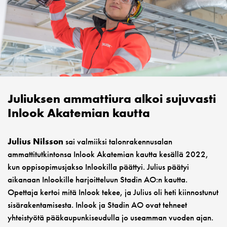
Juliuksen ammattiura alkoi sujuvasti
Inlook Akatemian kautta
Julius Nilsson
sai valmiiksi talonrakennusalan
ammattitutkintonsa Inlook Akatemian kautta kesällä 2022,
kun oppisopimusjakso Inlookilla päättyi. Julius päätyi
aikanaan Inlookille harjoitteluun Stadin AO:n kautta.
Opettaja kertoi mitä Inlook tekee, ja Julius oli heti kiinnostunut
sisärakentamisesta. Inlook ja Stadin AO ovat tehneet
yhteistyötä pääkaupunkiseudulla jo useamman vuoden ajan.