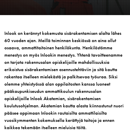
Inlook on kerännyt kokemusta sisärakentamisen alalta lähes
60 vuoden ajan. Meillä toiminnan keskiössä on aina ollut
osaava, ammattitaitoinen henkilökunta. Henkilöstömme
menestys on myös Inlookin menestys. Yhtenä tavoitteenamme
on tarjota rakennusalan opiskelijoille mahdollisuuksia
erikoistua sisärakentamisen asennustehtäviin ja sitä kautta
rakentaa itselleen mielekästä ja palkitsevaa työuraa. Siksi
olemme yhteistyössä alan oppilaitosten kanssa luoneet
pääkaupunkiseudun ammattikoulun rakennusalan
opiskelijoille Inlook Akatemian, sisärakentamisen
koulutusohjelman. Akatemian kautta alasta kiinnostunut nuori
pääsee oppimaan Inlookin rautaisilta ammattilaisilta
vuosikymmenten kokemuksella kerättyjä taitoja ja ennen
kaikkea tekemään itselleen mieluisia töitä.