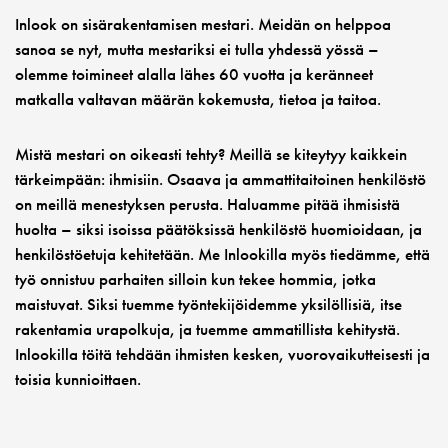
Inlook on sisärakentamisen mestari. Meidän on helppoa
sanoa se nyt, mutta mestariksi ei tulla yhdessä yössä –
olemme toimineet alalla lähes 60 vuotta ja keränneet
matkalla valtavan määrän kokemusta, tietoa ja taitoa.
Mistä mestari on oikeasti tehty? Meillä se kiteytyy kaikkein
tärkeimpään: ihmisiin. Osaava ja ammattitaitoinen henkilöstö
on meillä menestyksen perusta. Haluamme pitää ihmisistä
huolta – siksi isoissa päätöksissä henkilöstö huomioidaan, ja
henkilöstöetuja kehitetään. Me Inlookilla myös tiedämme, että
työ onnistuu parhaiten silloin kun tekee hommia, jotka
maistuvat. Siksi tuemme työntekijöidemme yksilöllisiä, itse
rakentamia urapolkuja, ja tuemme ammatillista kehitystä.
Inlookilla töitä tehdään ihmisten kesken, vuorovaikutteisesti ja
toisia kunnioittaen.