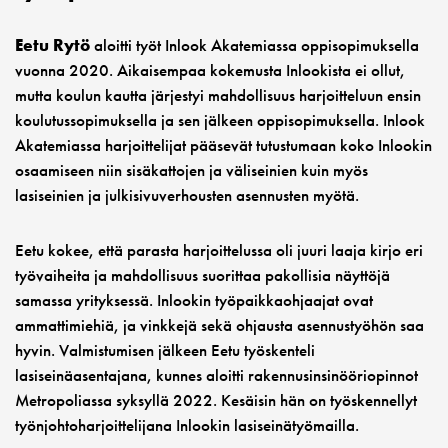
Eetu Rytö
aloitti työt Inlook Akatemiassa oppisopimuksella
vuonna 2020. Aikaisempaa kokemusta Inlookista ei ollut,
mutta koulun kautta järjestyi mahdollisuus harjoitteluun ensin
koulutussopimuksella ja sen jälkeen oppisopimuksella. Inlook
Akatemiassa harjoittelijat pääsevät tutustumaan koko Inlookin
osaamiseen niin sisäkattojen ja väliseinien kuin myös
lasiseinien ja julkisivuverhousten asennusten myötä.
Eetu kokee, että parasta harjoittelussa oli juuri laaja kirjo eri
työvaiheita ja mahdollisuus suorittaa pakollisia näyttöjä
samassa yrityksessä. Inlookin työpaikkaohjaajat ovat
ammattimiehiä, ja vinkkejä sekä ohjausta asennustyöhön saa
hyvin. Valmistumisen jälkeen Eetu työskenteli
lasiseinäasentajana, kunnes aloitti rakennusinsinööriopinnot
Metropoliassa syksyllä 2022. Kesäisin hän on työskennellyt
työnjohtoharjoittelijana Inlookin lasiseinätyömailla.