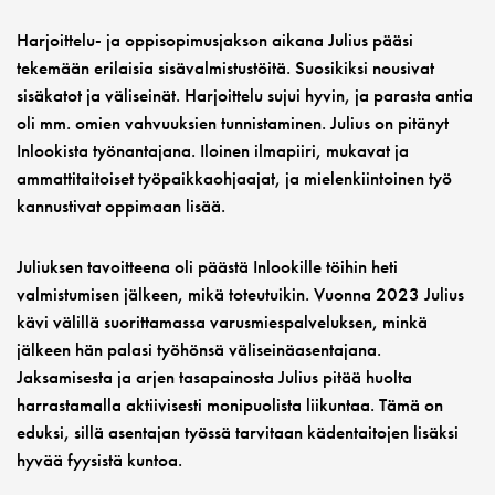
Harjoittelu- ja oppisopimusjakson aikana Julius pääsi
tekemään erilaisia sisävalmistustöitä. Suosikiksi nousivat
sisäkatot ja väliseinät. Harjoittelu sujui hyvin, ja parasta antia
oli mm. omien vahvuuksien tunnistaminen. Julius on pitänyt
Inlookista työnantajana. Iloinen ilmapiiri, mukavat ja
ammattitaitoiset työpaikkaohjaajat, ja mielenkiintoinen työ
kannustivat oppimaan lisää.
Juliuksen tavoitteena oli päästä Inlookille töihin heti
valmistumisen jälkeen, mikä toteutuikin. Vuonna 2023 Julius
kävi välillä suorittamassa varusmiespalveluksen, minkä
jälkeen hän palasi työhönsä väliseinäasentajana.
Jaksamisesta ja arjen tasapainosta Julius pitää huolta
harrastamalla aktiivisesti monipuolista liikuntaa. Tämä on
eduksi, sillä asentajan työssä tarvitaan kädentaitojen lisäksi
hyvää fyysistä kuntoa.