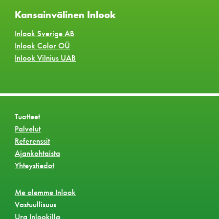
Kansainvälinen Inlook
Inlook Sverige AB
Inlook Color OÜ
Inlook Vilnius UAB
Tuotteet
Palvelut
Referenssit
Ajankohtaista
Yhteystiedot
Me olemme Inlook
Vastuullisuus
Ura Inlookilla