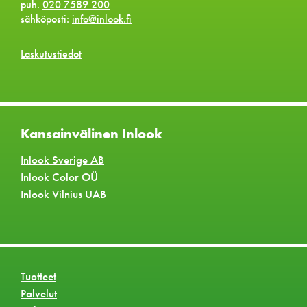
puh.
020 7589 200
sähköposti:
info@inlook.fi
Laskutustiedot
Kansainvälinen Inlook
Inlook Sverige AB
Inlook Color OÜ
Inlook Vilnius UAB
Tuotteet
Palvelut