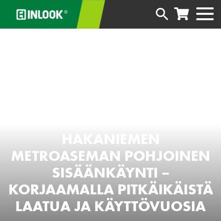
HAKANIEMEN
METROASEMAN POHJOINEN
SISÄÄNKÄYNTI –
KORJAAMALLA PITKÄIKÄISTÄ
LAATUA JA KÄYTTÖVUOSIA