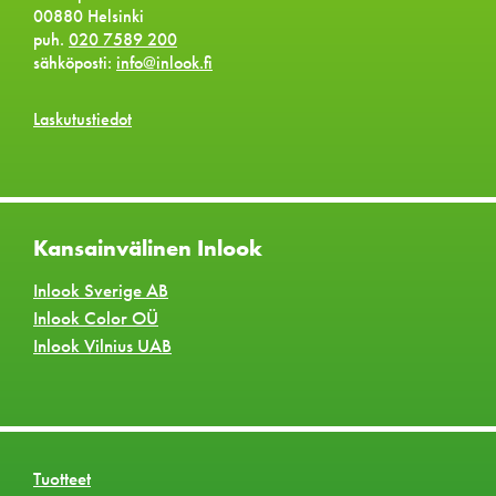
00880 Helsinki
puh.
020 7589 200
sähköposti:
info@inlook.fi
Laskutustiedot
Kansainvälinen Inlook
Inlook Sverige AB
Inlook Color OÜ
Inlook Vilnius UAB
Tuotteet