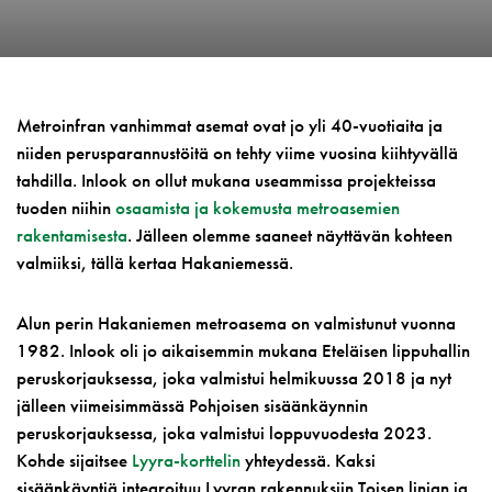
Metroinfran vanhimmat asemat ovat jo yli 40-vuotiaita ja
niiden perusparannustöitä on tehty viime vuosina kiihtyvällä
tahdilla. Inlook on ollut mukana useammissa projekteissa
tuoden niihin
osaamista ja kokemusta metroasemien
rakentamisesta
. Jälleen olemme saaneet näyttävän kohteen
valmiiksi, tällä kertaa Hakaniemessä.
Alun perin Hakaniemen metroasema on valmistunut vuonna
1982. Inlook oli jo aikaisemmin mukana Eteläisen lippuhallin
peruskorjauksessa, joka valmistui helmikuussa 2018 ja nyt
jälleen viimeisimmässä Pohjoisen sisäänkäynnin
peruskorjauksessa, joka valmistui loppuvuodesta 2023.
Kohde sijaitsee
Lyyra-korttelin
yhteydessä. Kaksi
sisäänkäyntiä integroituu Lyyran rakennuksiin Toisen linjan ja