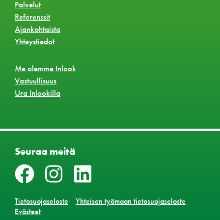
Palvelut
Referenssit
Ajankohtaista
Yhteystiedot
Me olemme Inlook
Vastuullisuus
Ura Inlookilla
Seuraa meitä
Tietosuojaseloste
Yhteisen työmaan tietosuojaseloste
Evästeet