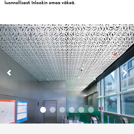
luonnollisesti Inlookin omaa väkeä.
PREVIOUS
N