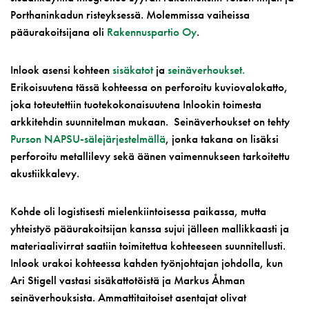
Porthaninkadun risteyksessä. Molemmissa vaiheissa
pääurakoitsijana oli
Rakennuspartio Oy
.
Inlook asensi kohteen
sisäkatot
ja
seinäverhoukset.
Erikoisuutena tässä kohteessa on perforoitu kuviovalokatto,
joka toteutettiin tuotekokonaisuutena Inlookin toimesta
arkkitehdin suunnitelman mukaan. Seinäverhoukset on tehty
Purson NAPSU-sälejärjestelmällä
, jonka takana on lisäksi
perforoitu metallilevy sekä äänen vaimennukseen tarkoitettu
akustiikkalevy.
Kohde oli logistisesti mielenkiintoisessa paikassa, mutta
yhteistyö pääurakoitsijan kanssa sujui jälleen mallikkaasti ja
materiaalivirrat saatiin toimitettua kohteeseen suunnitellusti.
Inlook urakoi kohteessa kahden työnjohtajan johdolla, kun
Ari Stigell vastasi sisäkattotöistä ja Markus Åhman
seinäverhouksista. Ammattitaitoiset asentajat olivat