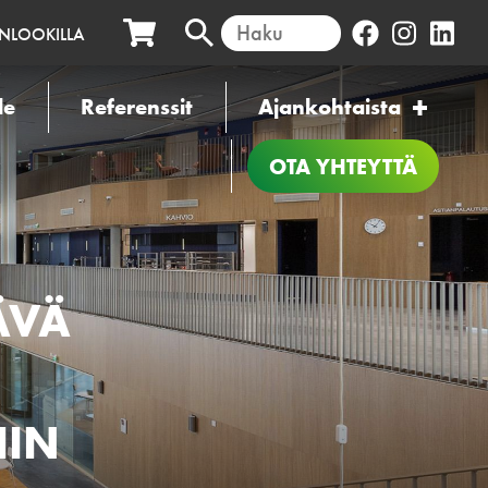
INLOOKILLA
le
Referenssit
Ajankohtaista
OTA YHTEYTTÄ
ÄVÄ
IIN