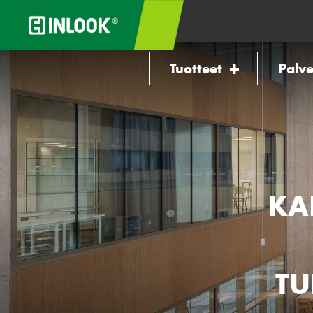
Tuotteet
Palve
KA
TU