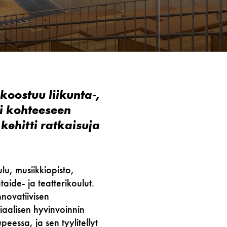
koostuu liikunta-,
si kohteeseen
 kehitti ratkaisuja
u, musiikkiopisto,
taide- ja teatterikoulut.
novatiivisen
siaalisen hyvinvoinnin
essa, ja sen tyylitellyt