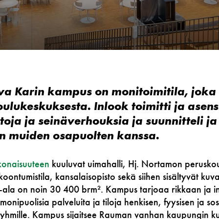
va Karin kampus on monitoimitila, joka 
ulukeskuksesta. Inlook toimitti ja asen
toja ja seinäverhouksia ja suunnitteli ja
n muiden osapuolten kanssa.
konaisuuteen
kuuluvat uimahalli, Hj. Nortamon peruskoul
koontumistila, kansalaisopisto sekä siihen sisältyvät kuva
ala on noin 30 400 brm². Kampus tarjoaa rikkaan ja in
nipuolisia palveluita ja tiloja henkisen, fyysisen ja so
äryhmille. Kampus sijaitsee Rauman vanhan kaupungin kupe