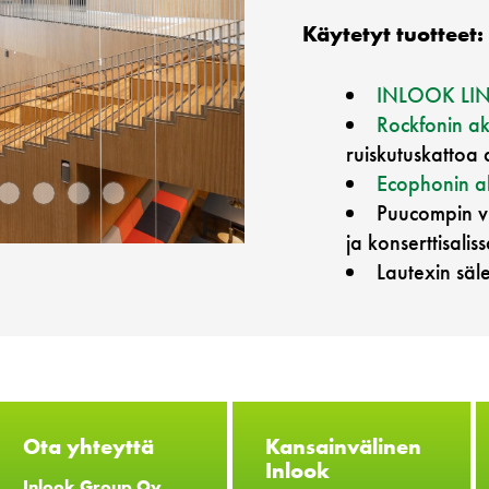
Käytetyt tuotteet:
INLOOK LI
Rockfonin ak
ruiskutuskattoa 
Ecophonin ak
Puucompin vi
ja konserttisalis
Lautexin säl
Ota yhteyttä
Kansainvälinen
Inlook
Inlook Group Oy