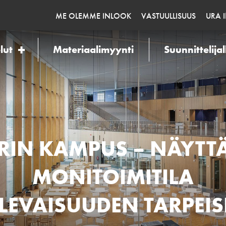
ME OLEMME INLOOK
VASTUULLISUUS
URA 
lut
Materiaalimyynti
Suunnittelijal
RIN KAMPUS – NÄYTT
MONITOIMITILA
LEVAISUUDEN TARPEIS