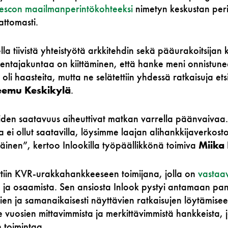
escon maailmanperintökohteeksi
nimetyn keskustan per
ttomasti.
la tiivistä yhteistyötä arkkitehdin sekä pääurakoitsijan
ntajakuntaa on kiittäminen, että hanke meni onnistunees
oli haasteita, mutta ne selätettiin yhdessä ratkaisuja et
eemu Keskikylä
.
iiden saatavuus aiheuttivat matkan varrella päänvaivaa
a ei ollut saatavilla, löysimme laajan alihankkijaverkosto
väinen”, kertoo Inlookilla työpäällikkönä toimiva
Miika
ittiin KVR-urakkahankkeeseen toimijana, jolla on
vastaav
oa ja osaamista. Sen ansiosta Inlook pystyi antamaan p
vien ja samanaikaisesti näyttävien ratkaisujen löytämise
uosien mittavimmista ja merkittävimmistä hankkeista, ja
n toimintaa.