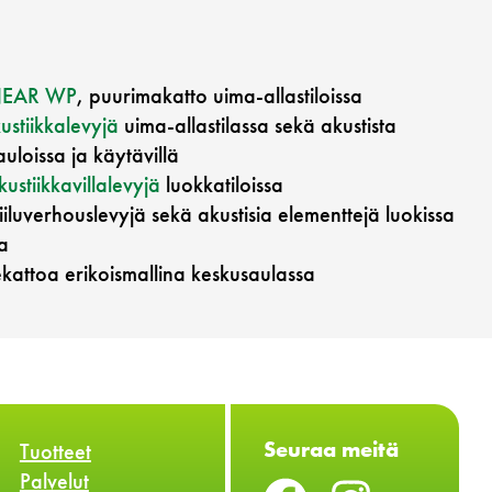
NEAR WP
, puurimakatto uima-allastiloissa
ustiikkalevyjä
uima-allastilassa sekä akustista
auloissa ja käytävillä
ustiikkavillalevyjä
luokkatiloissa
iluverhouslevyjä sekä akustisia elementtejä luokissa
sa
ekattoa erikoismallina keskusaulassa
Seuraa meitä
Tuotteet
Palvelut