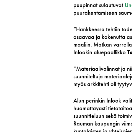
puupinnat sulautuvat
Un
puurakentamiseen sauma
”Hankkeessa tehtiin todel
osaavaa ja kokenutta ase
maaliin. Matkan varrella 
Inlookin aluepäällikkö
T
”Materiaalivalinnat ja n
suunniteltuja materiaalej
myös arkkitehti oli tyyty
Alun perinkin Inlook val
huomattavasti tietotait
suunnitteluun sekä toimi
Rauman kaupungin viime v
kuntalaisten ja yhteisöje