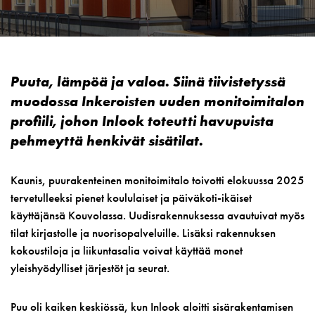
Puuta, lämpöä ja valoa. Siinä tiivistetyssä
muodossa Inkeroisten uuden monitoimitalon
profiili, johon Inlook toteutti havupuista
pehmeyttä henkivät sisätilat.
Kaunis, puurakenteinen monitoimitalo toivotti elokuussa 2025
tervetulleeksi pienet koululaiset ja päiväkoti-ikäiset
käyttäjänsä Kouvolassa. Uudisrakennuksessa avautuivat myös
tilat kirjastolle ja nuorisopalveluille. Lisäksi rakennuksen
kokoustiloja ja liikuntasalia voivat käyttää monet
yleishyödylliset järjestöt ja seurat.
Puu oli kaiken keskiössä, kun Inlook aloitti sisärakentamisen