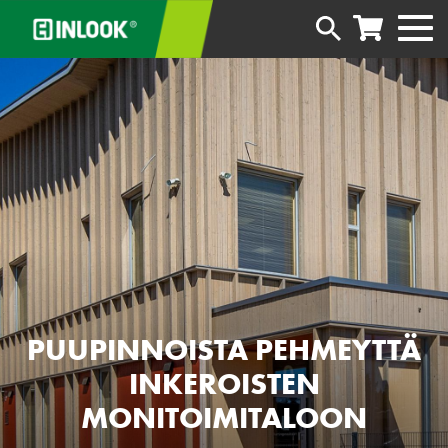
PUUPINNOISTA PEHMEYTTÄ
INKEROISTEN
MONITOIMITALOON