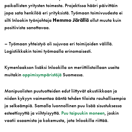
paikallisten yritysten toimesta. Projektissa hääri päivittäin
jopa sata henkilöä eri yrityksistä. Työmaan toimivuudesta ei
silti Inlookin työnjohtaja
Hemmo Järällä
ollut muuta kuin
positiivista sanottavaa.
– Työmaan yhteistyö oli sujuvaa eri toimijoiden välillä.
Logistiikkakin toimi työmaalla erinomaisesti.
Kymenlaakson lisäksi Inlookilla on meriittilistoillaan useita
muitakin
oppimisympäristöjä
Suomessa.
Monipuolisten puutuotteiden edut liittyvät akustiikkaan ja
niiden kykyyn vaimentaa ääntä tehden tiloista rauhallisempia
ja selkeämpiä. Samalla luonnollinen puu lisää sisustuksessa
esteettisyyttä ja viihtyisyyttä.
Puu taipuukin moneen
, joskin
vaatii osaamista ja kokemusta, jota Inlookilla riittää.