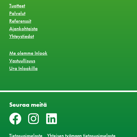
Tuotteet
Palvelut
Referenssit
Ajankohtaista
Yhteystiedot
Me olemme Inlook
Vastuullisuus
Ura Inlookilla
Seuraa meitä
Tietosuojaseloste
Yhteisen työmaan tietosuojaseloste