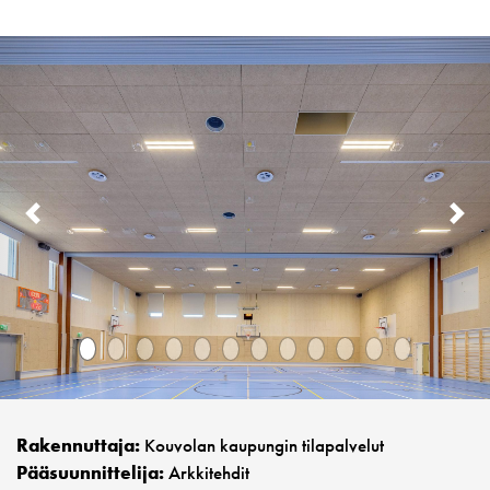
PREVIOUS
N
Rakennuttaja:
Kouvolan kaupungin tilapalvelut
Pääsuunnittelija:
Arkkitehdit