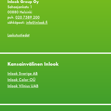
Inlook Group Oy
Sahaajankatu 1
00880 Helsinki
puh.
020 7589 200
sähköposti:
info@inlook.fi
Laskutustiedot
Kansainvälinen Inlook
Inlook Sverige AB
Inlook Color OÜ
Inlook Vilnius UAB