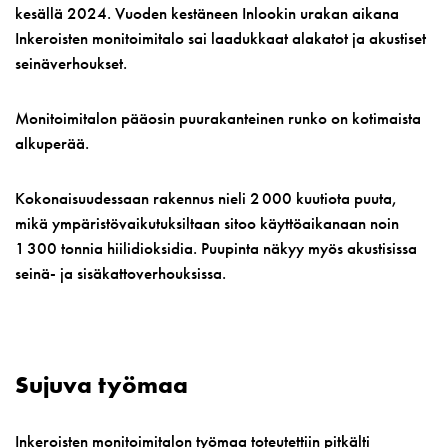
kesällä 2024. Vuoden kestäneen Inlookin urakan aikana
Inkeroisten monitoimitalo sai laadukkaat alakatot ja akustiset
seinäverhoukset.
Monitoimitalon pääosin puurakanteinen runko on kotimaista
alkuperää.
Kokonaisuudessaan rakennus nieli 2 000 kuutiota puuta,
mikä ympäristövaikutuksiltaan sitoo käyttöaikanaan noin
1 300 tonnia hiilidioksidia. Puupinta näkyy myös akustisissa
seinä- ja sisäkattoverhouksissa.
Sujuva työmaa
Inkeroisten monitoimitalon työmaa toteutettiin pitkälti