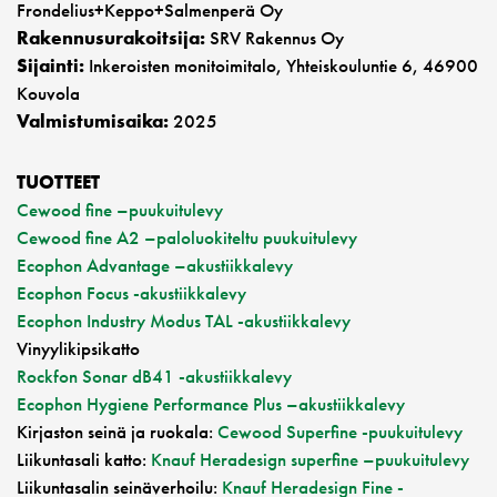
Frondelius+Keppo+Salmenperä Oy
Rakennusurakoitsija:
SRV Rakennus Oy
Sijainti:
Inkeroisten monitoimitalo, Yhteiskouluntie 6, 46900
Kouvola
Valmistumisaika:
2025
TUOTTEET
Cewood fine –puukuitulevy
Cewood fine A2 –paloluokiteltu puukuitulevy
Ecophon Advantage –akustiikkalevy
Ecophon Focus -akustiikkalevy
Ecophon Industry Modus TAL -akustiikkalevy
Vinyylikipsikatto
Rockfon Sonar dB41 -akustiikkalevy
Ecophon Hygiene Performance Plus –akustiikkalevy
Kirjaston seinä ja ruokala:
Cewood Superfine -puukuitulevy
Liikuntasali katto:
Knauf Heradesign superfine –puukuitulevy
Liikuntasalin seinäverhoilu:
Knauf Heradesign Fine -