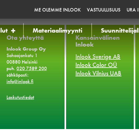
ME OLEMME INLOOK
VASTUULLISUUS
URA 
lut
Materiaalimyynti
Suunnittelijal
Ota yhteyttä
Kansainvälinen
Inlook
Inlook Group Oy
Sahaajankatu 1
Inlook Sverige AB
00880 Helsinki
Inlook Color OÜ
puh.
020 7589 200
Inlook Vilnius UAB
sähköposti:
info@inlook.fi
Laskutustiedot