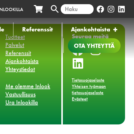
INLOOKILLA
le
Referenssit
Ajankohtaista
Seuraa meitä
Tuotteet
Palvelut
OTA YHTEYTTÄ
Referenssit
Ajankohtaista
Yhteystiedot
Tietosuojaseloste
Me olemme Inlook
Yhteisen työmaan
tietosuojaseloste
Vastuullisuus
Evästeet
Ura Inlookilla