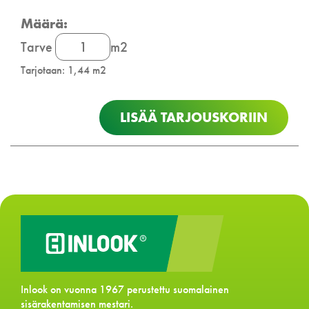
Cewood
Tarve
m2
Akustiikkalevy
Tarjotaan: 1,44 m2
määrä
LISÄÄ TARJOUSKORIIN
Inlook on vuonna 1967 perustettu suomalainen
sisärakentamisen mestari.