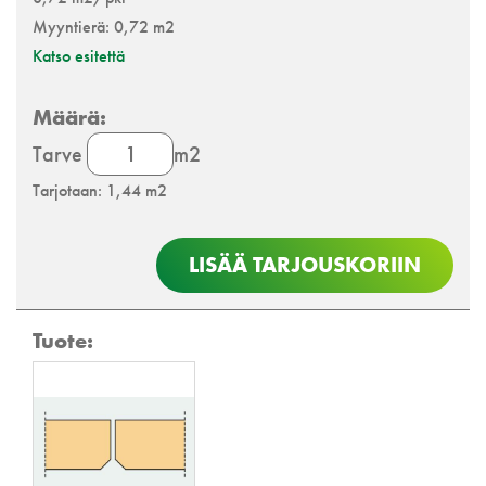
Myyntierä: 0,72 m2
Katso esitettä
Cewood
Tarve
m2
Akustiikkalevy
Tarjotaan: 1,44 m2
määrä
LISÄÄ TARJOUSKORIIN