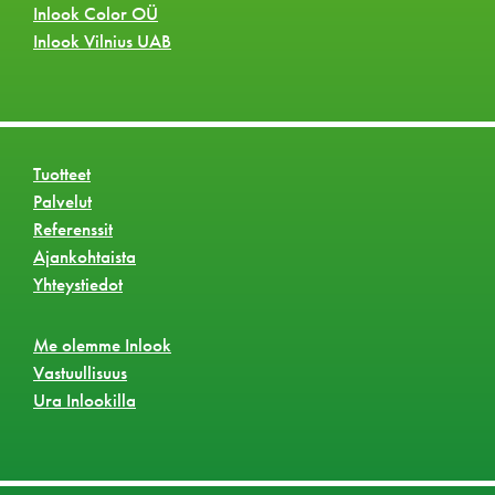
Inlook Color OÜ
Inlook Vilnius UAB
Tuotteet
Palvelut
Referenssit
Ajankohtaista
Yhteystiedot
Me olemme Inlook
Vastuullisuus
Ura Inlookilla