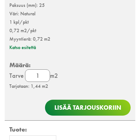
Paksuus (mm): 25
Väri: Natural
1 kpl/pkt
0,72 m2/pkt
Myyntierä: 0,72 m2
Katso esitettä
Cewood
Tarve
m2
Akustiikkalevy
Tarjotaan: 1,44 m2
määrä
LISÄÄ TARJOUSKORIIN