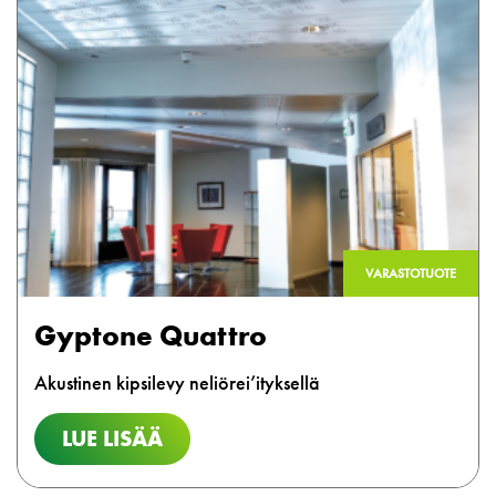
VARASTOTUOTE
Gyptone Quattro
Akustinen kipsilevy neliörei’ityksellä
LUE LISÄÄ