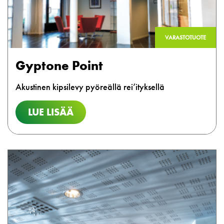
VARASTOTUOTE
Gyptone Point
Akustinen kipsilevy pyöreällä rei’ityksellä
LUE LISÄÄ