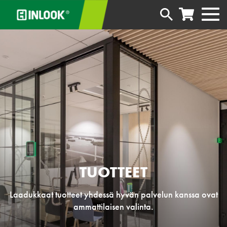
TUOTTEET
Laadukkaat tuotteet yhdessä hyvän palvelun kanssa ovat
ammattilaisen valinta.