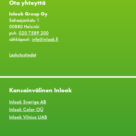
Ota yhteyttä
Inlook Group Oy
Sahaajankatu 1
00880 Helsinki
puh.
020 7589 200
sähköposti:
info@inlook.fi
Laskutustiedot
Kansainvälinen Inlook
Inlook Sverige AB
Inlook Color OÜ
Inlook Vilnius UAB