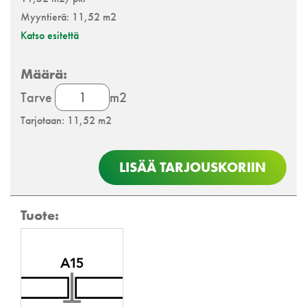
Myyntierä: 11,52 m2
Katso esitettä
Rockfon
Tarve
m2
Tropic
Tarjotaan: 11,52 m2
Plus
määrä
LISÄÄ TARJOUSKORIIN