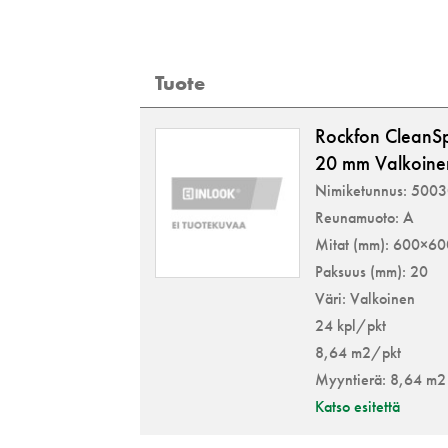
Tuote
Rockfon Clean
20 mm Valkoine
Nimiketunnus: 500
Reunamuoto: A
Mitat (mm): 600×6
Paksuus (mm): 20
Väri: Valkoinen
24 kpl/pkt
8,64 m2/pkt
Myyntierä: 8,64 m2
Katso esitettä