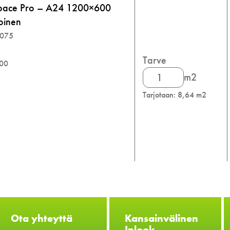
pace Pro – A24 1200×600
oinen
3075
Tarve
600
Rockfon
m2
CleanSpace
Tarjotaan: 8,64 m2
Pro
määrä
Ota yhteyttä
Kansainvälinen
Inlook