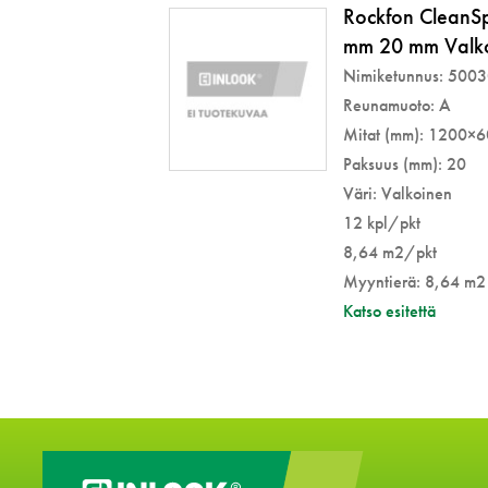
Rockfon CleanS
mm 20 mm Valk
Nimiketunnus: 500
Reunamuoto: A
Mitat (mm): 1200×
Paksuus (mm): 20
Väri: Valkoinen
12 kpl/pkt
8,64 m2/pkt
Myyntierä: 8,64 m2
Katso esitettä