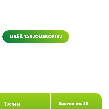
LISÄÄ TARJOUSKORIIN
Seuraa meitä
Tuotteet