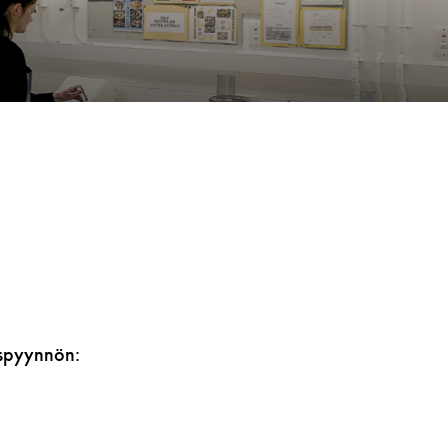
ouspyynnön: