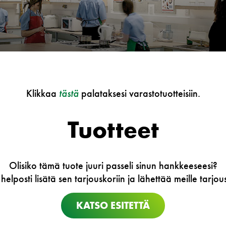
Klikkaa
tästä
palataksesi varastotuotteisiin.
Tuotteet
Olisiko tämä tuote juuri passeli sinun hankkeeseesi?
 helposti lisätä sen tarjouskoriin ja lähettää meille tarj
KATSO ESITETTÄ