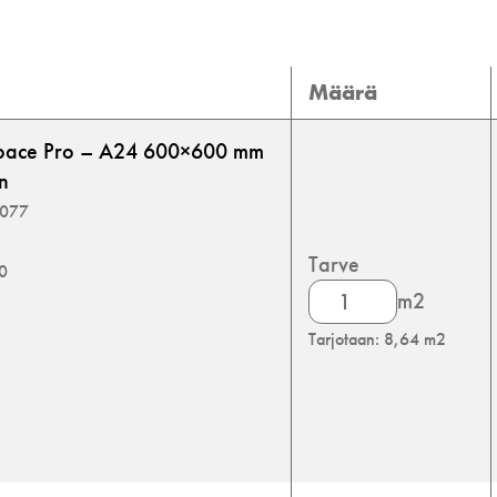
Määrä
Space Pro – A24 600×600 mm
n
3077
Tarve
00
Rockfon
m2
CleanSpace
Tarjotaan: 8,64 m2
Pro
määrä