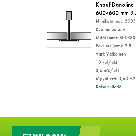
Knauf Danoline
600×600 mm 9.
Nimiketunnus: 500
Reunamuoto: A
Mitat (mm): 600×6
Paksuus (mm): 9.5
Väri: Valkoinen
10 kpl/pkt
3,6 m2/pkt
Myyntierä: 3,60 m2
Katso esitettä