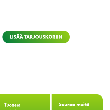
LISÄÄ TARJOUSKORIIN
Seuraa meitä
Tuotteet