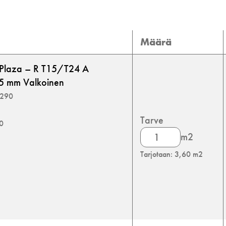
Määrä
 Plaza – R T15/T24 A
5 mm Valkoinen
5290
Tarve
00
Knauf
m2
Danoline
Tarjotaan: 3,60 m2
Plaza
määrä