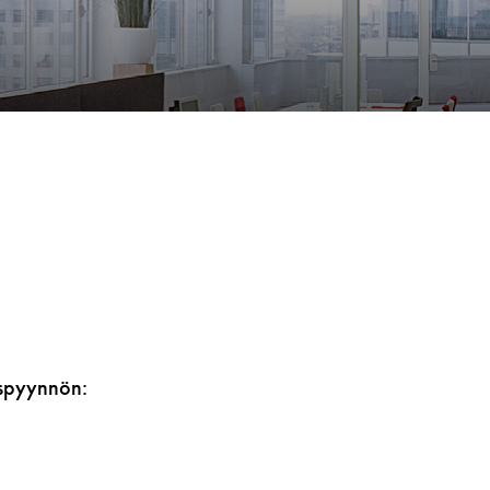
ouspyynnön: