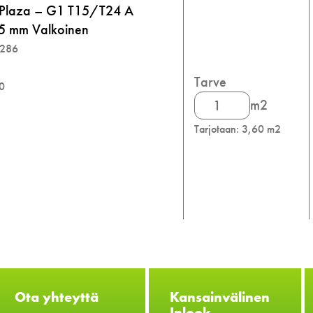
 Plaza – G1 T15/T24 A
5 mm Valkoinen
5286
Tarve
00
Knauf
m2
Danoline
Tarjotaan: 3,60 m2
Plaza
määrä
Ota yhteyttä
Kansainvälinen
Inlook