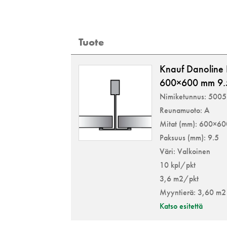
Tuote
Knauf Danoline
600×600 mm 9.
Nimiketunnus: 500
Reunamuoto: A
Mitat (mm): 600×6
Paksuus (mm): 9.5
Väri: Valkoinen
10 kpl/pkt
3,6 m2/pkt
Myyntierä: 3,60 m2
Katso esitettä