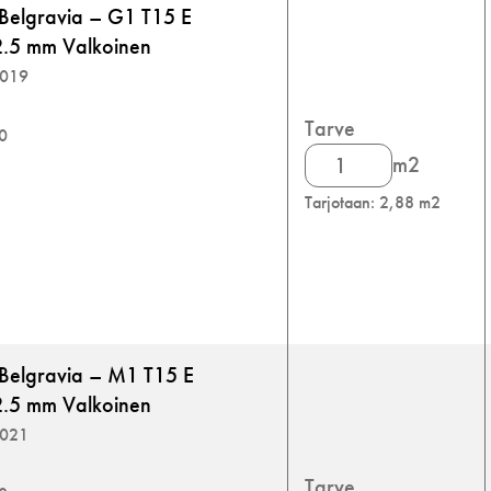
Belgravia – G1 T15 E
.5 mm Valkoinen
5019
Tarve
00
Knauf
m2
Danoline
Tarjotaan: 2,88 m2
Belgravia
määrä
 Belgravia – M1 T15 E
.5 mm Valkoinen
5021
Tarve