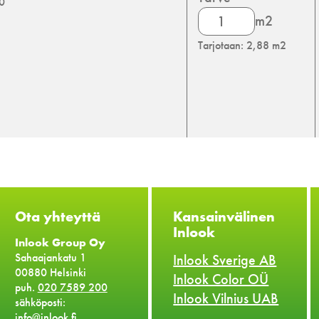
00
Knauf
m2
Danoline
Tarjotaan: 2,88 m2
Belgravia
määrä
Ota yhteyttä
Kansainvälinen
Inlook
Inlook Group Oy
Sahaajankatu 1
Inlook Sverige AB
00880 Helsinki
Inlook Color OÜ
puh.
020 7589 200
Inlook Vilnius UAB
sähköposti:
info@inlook.fi