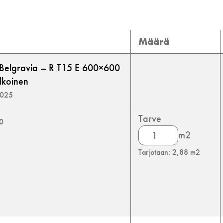
Määrä
 Belgravia – R T15 E 600×600
lkoinen
5025
Tarve
00
Knauf
m2
Danoline
Tarjotaan: 2,88 m2
Belgravia
määrä