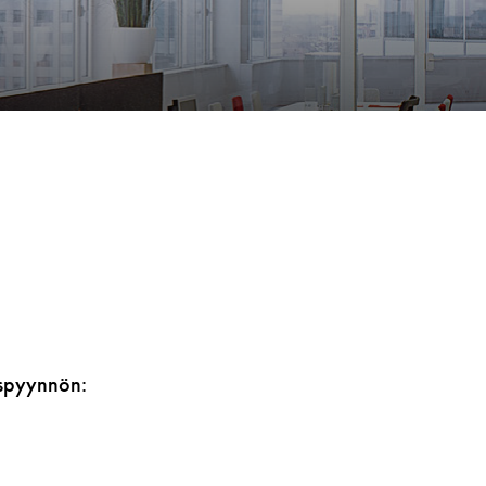
ouspyynnön: