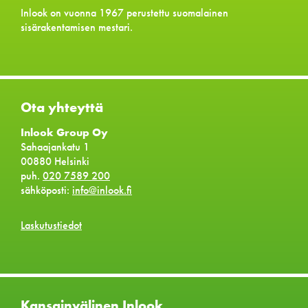
Inlook on vuonna 1967 perustettu suomalainen
sisärakentamisen mestari.
Ota yhteyttä
Inlook Group Oy
Sahaajankatu 1
00880 Helsinki
puh.
020 7589 200
sähköposti:
info@inlook.fi
Laskutustiedot
Kansainvälinen Inlook