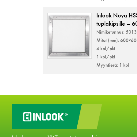
Inlook Nova HS
tuplakipsille –
Nimiketunnus: 501
Mitat (mm): 600×6
4 kpl/pkt
1 kpl/pkt
Myyntierä: 1 kpl