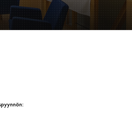
ouspyynnön: