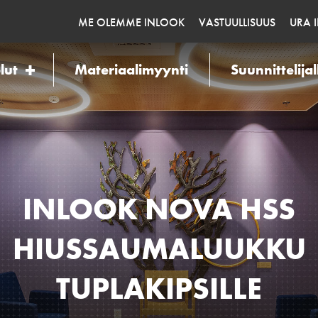
ME OLEMME INLOOK
VASTUULLISUUS
URA 
lut
Materiaalimyynti
Suunnittelijal
INLOOK NOVA HSS
HIUSSAUMALUUKKU
TUPLAKIPSILLE