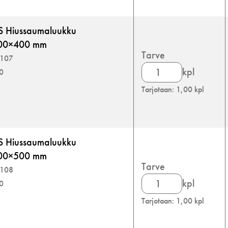
tuplakipsille
määrä
S Hiussaumaluukku
 400×400 mm
Tarve
3107
Inlook
kpl
00
Nova
Tarjotaan: 1,00 kpl
HSS
Hiussaumaluukku
tuplakipsille
määrä
S Hiussaumaluukku
 500×500 mm
Tarve
3108
Inlook
kpl
00
Nova
Tarjotaan: 1,00 kpl
HSS
Hiussaumaluukku