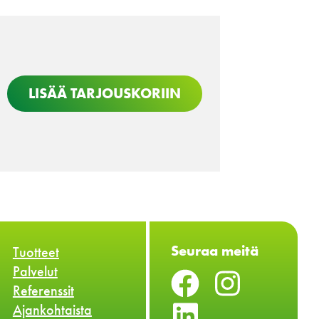
LISÄÄ TARJOUSKORIIN
Seuraa meitä
Tuotteet
Palvelut
Referenssit
Ajankohtaista