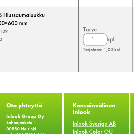
tuplakipsille
määrä
S Hiussaumaluukku
 600×600 mm
Tarve
3109
Inlook
kpl
00
Nova
Tarjotaan: 1,00 kpl
HSS
Hiussaumaluukku
tuplakipsille
määrä
Ota yhteyttä
Kansainvälinen
Inlook
Inlook Group Oy
Sahaajankatu 1
Inlook Sverige AB
00880 Helsinki
Inlook Color OÜ