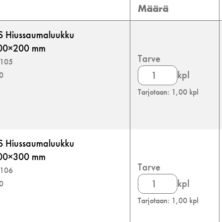
Määrä
S Hiussaumaluukku
 200×200 mm
Tarve
3105
Inlook
kpl
00
Nova
Tarjotaan: 1,00 kpl
HSS
Hiussaumaluukku
tuplakipsille
määrä
S Hiussaumaluukku
 300×300 mm
Tarve
3106
Inlook
kpl
00
Nova
Tarjotaan: 1,00 kpl
HSS
Hiussaumaluukku