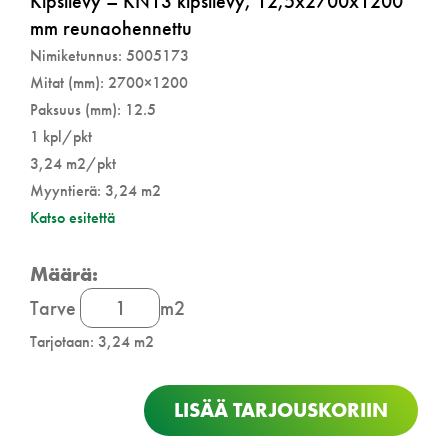
Kipsilevy – KN13 kipsilevy, 12,5x2700x1200
mm reunaohennettu
Nimiketunnus: 5005173
Mitat (mm): 2700×1200
Paksuus (mm): 12.5
1 kpl/pkt
3,24 m2/pkt
Myyntierä: 3,24 m2
Katso esitettä
Kipsilevy
Tarve
m2
määrä
Tarjotaan: 3,24 m2
LISÄÄ TARJOUSKORIIN