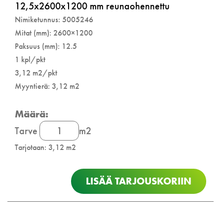
12,5x2600x1200 mm reunaohennettu
Nimiketunnus: 5005246
Mitat (mm): 2600×1200
Paksuus (mm): 12.5
1 kpl/pkt
3,12 m2/pkt
Myyntierä: 3,12 m2
Kipsilevy
Tarve
m2
määrä
Tarjotaan: 3,12 m2
LISÄÄ TARJOUSKORIIN