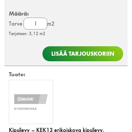
Kipsilevy
Tarve
m2
määrä
Tarjotaan: 3,12 m2
LISÄÄ TARJOUSKORIIN
Kipsilevy – KEK13 erikoiskova kipsilevy,