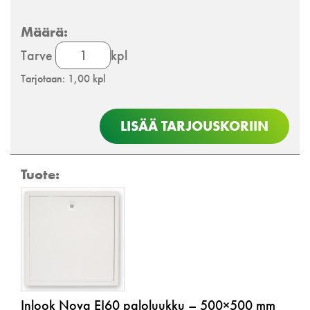
Inlook
Tarve
kpl
Nova
Tarjotaan: 1,00 kpl
EI60
paloluukku
määrä
LISÄÄ TARJOUSKORIIN
Inlook Nova EI60 paloluukku – 500×500 mm