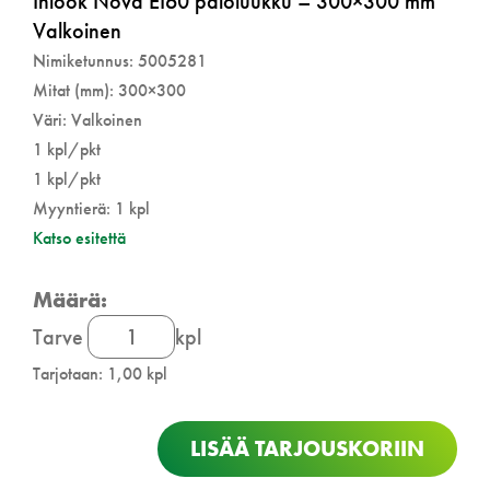
Inlook Nova EI60 paloluukku – 300×300 mm
Valkoinen
Nimiketunnus: 5005281
Mitat (mm): 300×300
Väri: Valkoinen
1 kpl/pkt
1 kpl/pkt
Myyntierä: 1 kpl
Katso esitettä
Inlook
Tarve
kpl
Nova
Tarjotaan: 1,00 kpl
EI60
paloluukku
määrä
LISÄÄ TARJOUSKORIIN