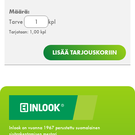
Inlook
Tarve
kpl
Nova
Tarjotaan: 1,00 kpl
EI60
paloluukku
määrä
LISÄÄ TARJOUSKORIIN
Inlook on vuonna 1967 perustettu suomalainen
sisärakentamisen mestari.