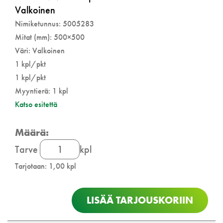
Valkoinen
Nimiketunnus: 5005283
Mitat (mm): 500×500
Väri: Valkoinen
1 kpl/pkt
1 kpl/pkt
Myyntierä: 1 kpl
Katso esitettä
Inlook
Tarve
kpl
Nova
Tarjotaan: 1,00 kpl
EI60
paloluukku
määrä
LISÄÄ TARJOUSKORIIN