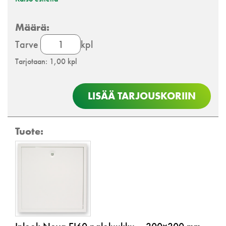
Inlook
Tarve
kpl
Nova
Tarjotaan: 1,00 kpl
EI60
paloluukku
määrä
LISÄÄ TARJOUSKORIIN