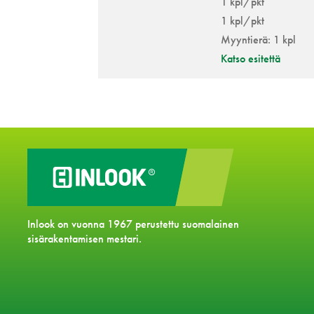
1 kpl/pkt
1 kpl/pkt
Myyntierä: 1 kpl
Katso esitettä
Inlook on vuonna 1967 perustettu suomalainen
sisärakentamisen mestari.