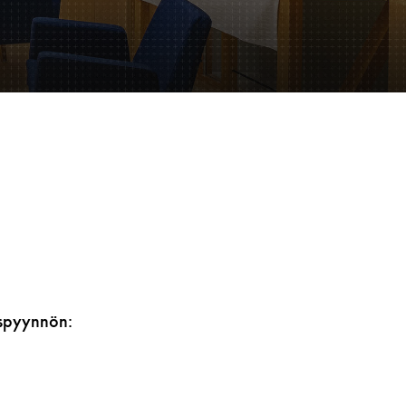
ouspyynnön: