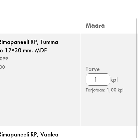
Määrä
 Rimapaneeli RP, Tumma
ko 12×30 mm, MDF
8099
600
Tarve
Rimapaneelit
kpl
määrä
Tarjotaan: 1,00 kpl
Rimapaneeli RP, Vaalea