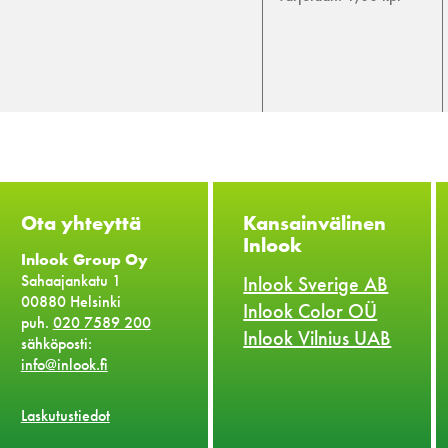
Ota yhteyttä
Kansainvälinen
Inlook
Inlook Group Oy
Sahaajankatu 1
Inlook Sverige AB
00880 Helsinki
Inlook Color OÜ
puh.
020 7589 200
Inlook Vilnius UAB
sähköposti:
info@inlook.fi
Laskutustiedot