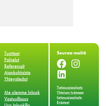
Seuraa meitä
Tuotteet
Palvelut
Referenssit
Ajankohtaista
Yhteystiedot
Tietosuojaseloste
Me olemme Inlook
Yhteisen työmaan
tietosuojaseloste
Vastuullisuus
Evästeet
Ura Inlookilla