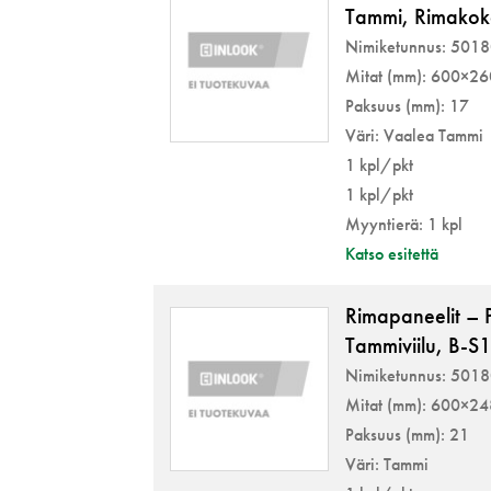
Tammi, Rimako
Nimiketunnus: 501
Mitat (mm): 600×2
Paksuus (mm): 17
Väri: Vaalea Tammi
1 kpl/pkt
1 kpl/pkt
Myyntierä: 1 kpl
Katso esitettä
Rimapaneelit – P
Tammiviilu, B-S
Nimiketunnus: 501
Mitat (mm): 600×2
Paksuus (mm): 21
Väri: Tammi