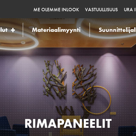
ME OLEMME INLOOK
VASTUULLISUUS
URA 
lut
Materiaalimyynti
Suunnittelijal
RIMAPANEELIT