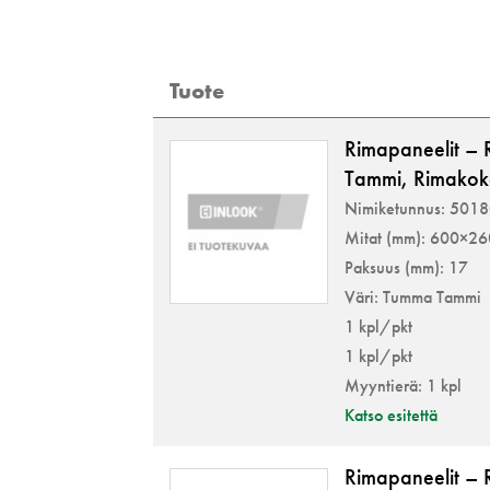
Tuote
Rimapaneelit –
Tammi, Rimako
Nimiketunnus: 501
Mitat (mm): 600×2
Paksuus (mm): 17
Väri: Tumma Tammi
1 kpl/pkt
1 kpl/pkt
Myyntierä: 1 kpl
Katso esitettä
Rimapaneelit – 