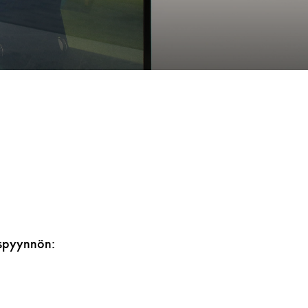
ouspyynnön: