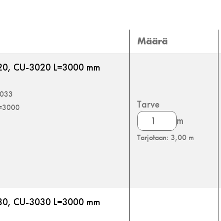
Määrä
020, CU-3020 L=3000 mm
9033
Tarve
L=3000
U-
m
lista
Tarjotaan: 3,00 m
määrä
030, CU-3030 L=3000 mm