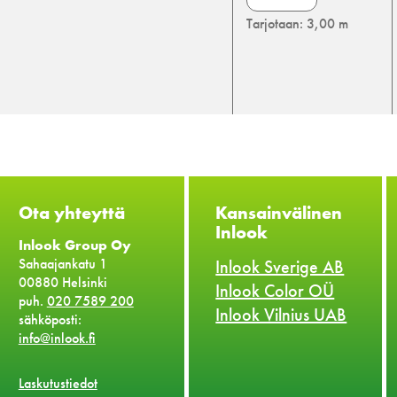
lista
Tarjotaan: 3,00 m
määrä
Ota yhteyttä
Kansainvälinen
Inlook
Inlook Group Oy
Sahaajankatu 1
Inlook Sverige AB
00880 Helsinki
Inlook Color OÜ
puh.
020 7589 200
Inlook Vilnius UAB
sähköposti:
info@inlook.fi
Laskutustiedot