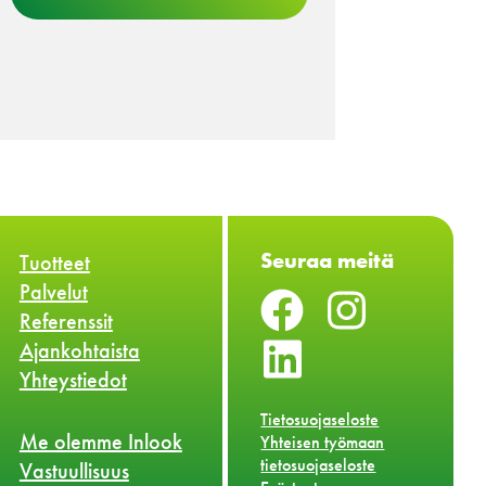
Seuraa meitä
Tuotteet
Palvelut
Referenssit
Ajankohtaista
Yhteystiedot
Tietosuojaseloste
Me olemme Inlook
Yhteisen työmaan
tietosuojaseloste
Vastuullisuus