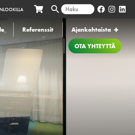
INLOOKILLA
le
Referenssit
Ajankohtaista
OTA YHTEYTTÄ