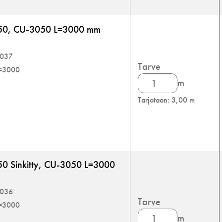
050, CU-3050 L=3000 mm
9037
Tarve
L=3000
U-
m
lista
Tarjotaan: 3,00 m
määrä
50 Sinkitty, CU-3050 L=3000
9036
Tarve
L=3000
U-
m