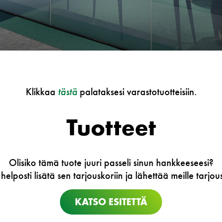
Klikkaa
tästä
palataksesi varastotuotteisiin.
Tuotteet
Olisiko tämä tuote juuri passeli sinun hankkeeseesi?
 helposti lisätä sen tarjouskoriin ja lähettää meille tarj
KATSO ESITETTÄ