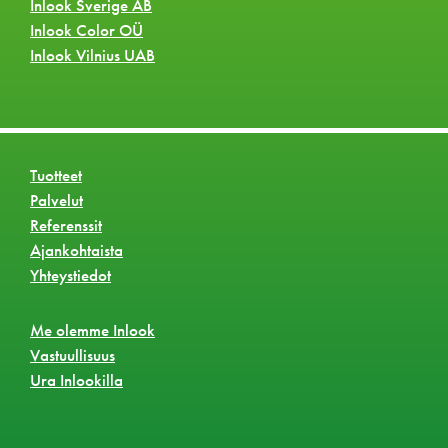
Inlook Sverige AB
Inlook Color OÜ
Inlook Vilnius UAB
Tuotteet
Palvelut
Referenssit
Ajankohtaista
Yhteystiedot
Me olemme Inlook
Vastuullisuus
Ura Inlookilla