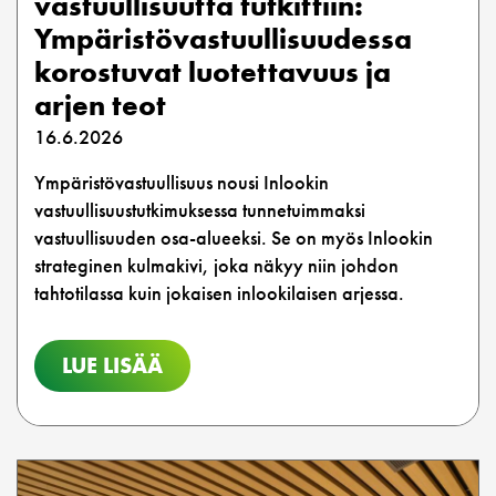
vastuullisuutta tutkittiin:
Ympäristövastuullisuudessa
korostuvat luotettavuus ja
arjen teot
16.6.2026
Ympäristövastuullisuus nousi Inlookin
vastuullisuustutkimuksessa tunnetuimmaksi
vastuullisuuden osa-alueeksi. Se on myös Inlookin
strateginen kulmakivi, joka näkyy niin johdon
tahtotilassa kuin jokaisen inlookilaisen arjessa.
LUE LISÄÄ