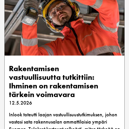
Rakentamisen
vastuullisuutta tutkittiin:
Ihminen on rakentamisen
tärkein voimavara
12.5.2026
Inlook toteutti laajan vastuullisuustutkimuksen, johon
vastasi sata rakennusalan ammattilaisia ympäri
Suomen. Tulokset kertovat selkeästi, miten tärkeää on