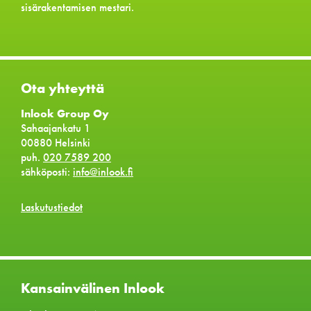
sisärakentamisen mestari.
Ota yhteyttä
Inlook Group Oy
Sahaajankatu 1
00880 Helsinki
puh.
020 7589 200
sähköposti:
info@inlook.fi
Laskutustiedot
Kansainvälinen Inlook