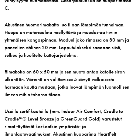
viihtyisyyttä huomattavasti. Absorptioluokka on huoparimassa
C.
Akustinen huomarimakatto luo tilaan lämpimän tunnelman.
Huopa on materiaalina miellyttävä ja muodostaa tiiviin
yhtenäisen kangaspinnan. Moduulijako rimassa on 80 mm ja
paneelien välinen 20 mm. Lopputulokseksi saadaan siisti,
selkeä ja huoliteltu kattojärjestelmä.
Rimakoko on 60 x 50 mm ja sen muoto antaa katolle siron
ulkonäön. Väreinä on valittavissa 5 sävyä valkoisesta
harmaan kautta mustaan, jotka luovat lämpimän luonnollisen
ilmeen mihin tahansa tilaan.
Useilla sertifikaateilla (mm. Indoor Air Comfort, Cradle to
Cradle™® Level Bronze ja GreenGuard Gold) varustetut
rimat täyttävät korkeatkin ympäristö- ja
ilmanlaatuvaatimukset. Akustinen huoparima HeartFelt