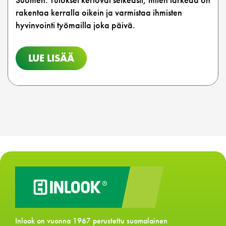
rakentaa kerralla oikein ja varmistaa ihmisten
hyvinvointi työmailla joka päivä.
LUE LISÄÄ
Inlook on vuonna 1967 perustettu suomalainen