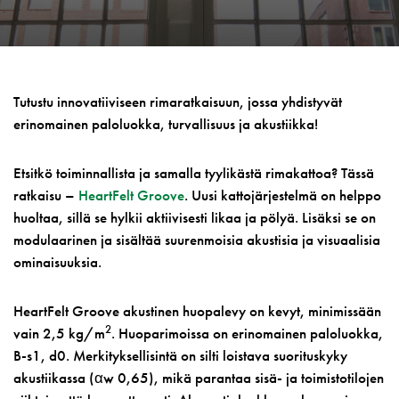
Tutustu innovatiiviseen rimaratkaisuun, jossa yhdistyvät
erinomainen paloluokka, turvallisuus ja akustiikka!
Etsitkö toiminnallista ja samalla tyylikästä rimakattoa? Tässä
ratkaisu –
HeartFelt Groove
. Uusi kattojärjestelmä on helppo
huoltaa, sillä se hylkii aktiivisesti likaa ja pölyä. Lisäksi se on
modulaarinen ja sisältää suurenmoisia akustisia ja visuaalisia
ominaisuuksia.
HeartFelt Groove akustinen huopalevy on kevyt, minimissään
2
vain 2,5 kg/m
. Huoparimoissa on erinomainen paloluokka,
B-s1, d0. Merkityksellisintä on silti loistava suorituskyky
akustiikassa (αw 0,65), mikä parantaa sisä- ja toimistotilojen