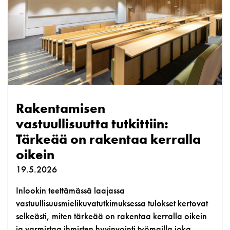
Rakentamisen
vastuullisuutta tutkittiin:
Tärkeää on rakentaa kerralla
oikein
19.5.2026
Inlookin teettämässä laajassa
vastuullisuusmielikuvatutkimuksessa tulokset kertovat
selkeästi, miten tärkeää on rakentaa kerralla oikein
ja varmistaa ihmisten hyvinvointi työmailla joka