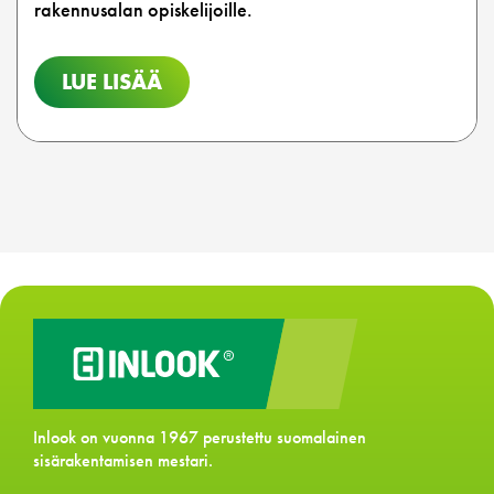
rakennusalan opiskelijoille.
LUE LISÄÄ
Inlook on vuonna 1967 perustettu suomalainen
sisärakentamisen mestari.