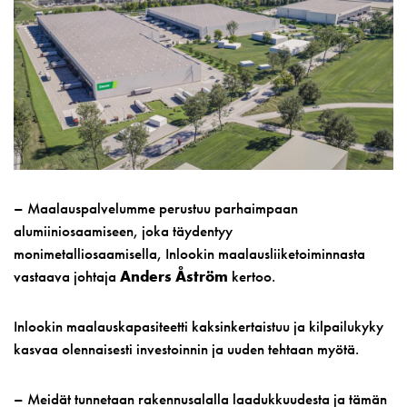
– Maalauspalvelumme perustuu parhaimpaan
alumiiniosaamiseen, joka täydentyy
monimetalliosaamisella, Inlookin maalausliiketoiminnasta
vastaava johtaja
Anders Åström
kertoo.
Inlookin maalauskapasiteetti kaksinkertaistuu ja kilpailukyky
kasvaa olennaisesti investoinnin ja uuden tehtaan myötä.
– Meidät tunnetaan rakennusalalla laadukkuudesta ja tämän