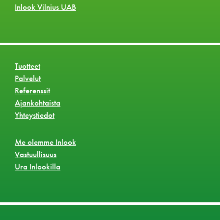
Inlook Vilnius UAB
Tuotteet
Palvelut
Referenssit
Ajankohtaista
Yhteystiedot
Me olemme Inlook
Vastuullisuus
Ura Inlookilla