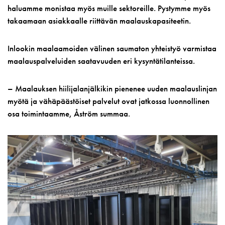
haluamme monistaa myös muille sektoreille. Pystymme myös
takaamaan asiakkaalle riittävän maalauskapasiteetin.
Inlookin maalaamoiden välinen saumaton yhteistyö varmistaa
maalauspalveluiden saatavuuden eri kysyntätilanteissa.
– Maalauksen hiilijalanjälkikin pienenee uuden maalauslinjan
myötä ja vähäpäästöiset palvelut ovat jatkossa luonnollinen
osa toimintaamme, Åström summaa.