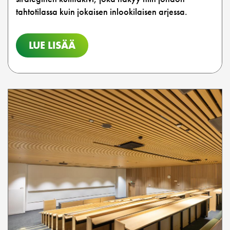
tahtotilassa kuin jokaisen inlookilaisen arjessa.
LUE LISÄÄ