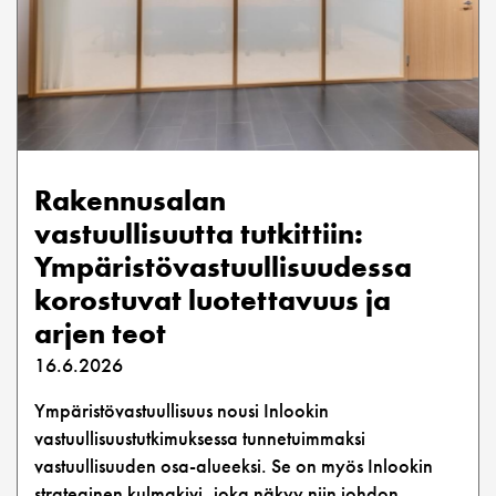
Rakennusalan
vastuullisuutta tutkittiin:
Ympäristövastuullisuudessa
korostuvat luotettavuus ja
arjen teot
16.6.2026
Ympäristövastuullisuus nousi Inlookin
vastuullisuustutkimuksessa tunnetuimmaksi
vastuullisuuden osa-alueeksi. Se on myös Inlookin
strateginen kulmakivi, joka näkyy niin johdon