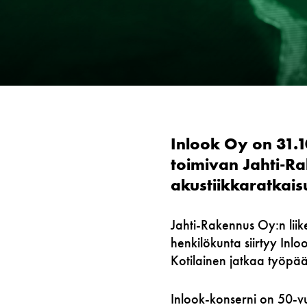
Inlook Oy on 31.1
toimivan Jahti-Ra
akustiikkaratkais
Jahti-Rakennus Oy:n liik
henkilökunta siirtyy Inl
Kotilainen jatkaa työpä
Inlook-konserni on 50-vu