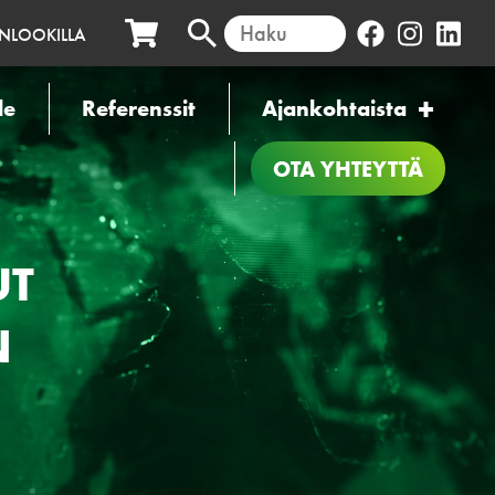
INLOOKILLA
le
Referenssit
Ajankohtaista
OTA YHTEYTTÄ
UT
N