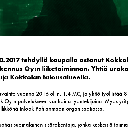
0.2017 tehdyllä kaupalla ostanut Kokkol
kennus Oy:n liiketoiminnan. Yhtiö urakoi
uja Kokkolan talousalueella.
evaihto vuonna 2016 oli n. 1,4 M€, ja yhtiö työllistää 
ook Oy:n palvelukseen vanhoina työntekijöinä. Myös yrit
ällikkönä Inlook Pohjanmaan organisaatiossa.
otias suomalainen sisärakentaja, jonka keskeisiä toimial