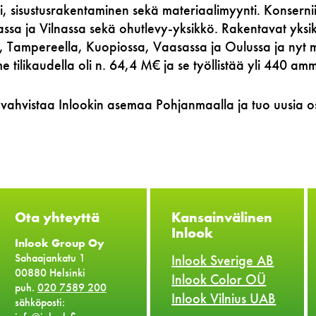
i, sisustusrakentaminen sekä materiaalimyynti. Konsernii
sa ja Vilnassa sekä ohutlevy-yksikkö. Rakentavat yksik
sa, Tampereella, Kuopiossa, Vaasassa ja Oulussa ja nyt
e tilikaudella oli n. 64,4 M€ ja se työllistää yli 440 amma
ly vahvistaa Inlookin asemaa Pohjanmaalla ja tuo uusia o
Ota yhteyttä
Kansainvälinen
Inlook
Inlook Group Oy
Sahaajankatu 1
Inlook Sverige AB
00880 Helsinki
Inlook Color OÜ
puh.
020 7589 200
Inlook Vilnius UAB
sähköposti: