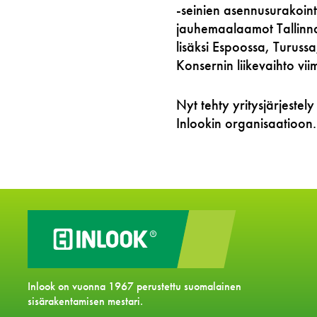
-seinien asennusurakoint
jauhemaalaamot Tallinnas
lisäksi Espoossa, Turus
Konsernin liikevaihto viim
Nyt tehty yritysjärjeste
Inlookin organisaatioon.
Inlook on vuonna 1967 perustettu suomalainen
sisärakentamisen mestari.