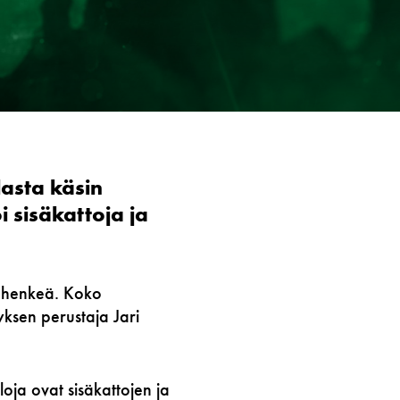
asta käsin
 sisäkattoja ja
8 henkeä. Koko
yksen perustaja Jari
oja ovat sisäkattojen ja