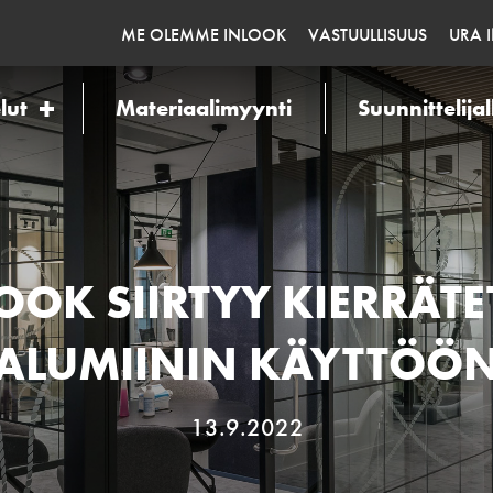
ME OLEMME INLOOK
VASTUULLISUUS
URA 
lut
Materiaalimyynti
Suunnittelijal
OOK SIIRTYY KIERRÄT
ALUMIININ KÄYTTÖÖ
13.9.2022