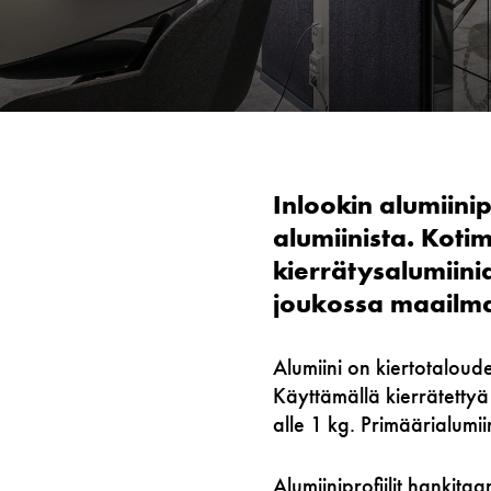
Inlookin alumiinip
alumiinista. ​Ko
kierrätysalumiin
joukossa maailman
Alumiini on kiertotaloud
Käyttämällä kierrätettyä
alle 1 kg. Primäärialumii
Alumiiniprofiilit hankita