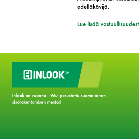
edelläkävijä​.
Lue lisää vastuullisuudest
Inlook on vuonna 1967 perustettu suomalainen
sisärakentamisen mestari.