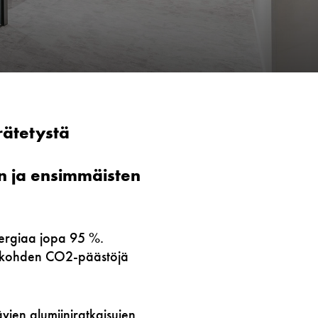
rätetystä
n ja ensimmäisten
energiaa jopa 95 %.
oa kohden CO2-päästöjä
ävien alumiiniratkaisujen