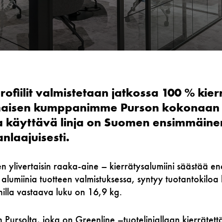
rofiilit valmistetaan jatkossa 100 % kier
timaisen kumppanimme Purson kokonaan
ia käyttävä linja on Suomen ensimmäine
laajuisesti​.
en ylivertaisin raaka-aine – kierrätysalumiini säästää 
 alumiinia tuotteen valmistuksessa, syntyy tuotantokil
nilla vastaava luku on 16,9 kg​.
an Pursolta​, joka on Greenline –tuotelinjallaan kierrätett