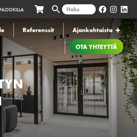
INLOOKILLA
le
Referenssit
Ajankohtaista
OTA YHTEYTTÄ
ETYN
N