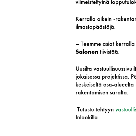
viimeisteltyinä lopputulo
Kerralla oikein -rakent
ilmastopäästöjä.
–
Teemme asiat kerralla oi
Salonen
tiivistää.
Uusilta vastuullisuussivu
jokaisessa projektissa. 
keskeiseltä osa-alueelta
rakentamisen saralta.
Tutustu tehtyyn
vastuull
Inlookilla.