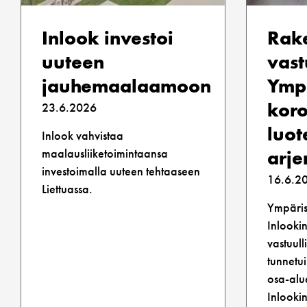
Inlook investoi
Rak
uuteen
vast
jauhemaalaamoon
Ympä
koro
23.6.2026
luot
Inlook vahvistaa
maalausliiketoimintaansa
arje
investoimalla uuteen tehtaaseen
16.6.2
Liettuassa.
Ympärist
Inlooki
vastuull
tunnetu
osa-alu
Inlookin