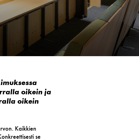
tkimuksessa
ralla oikein ja
ralla oikein
iarvon.
Kaikkien
onkreettisesti se