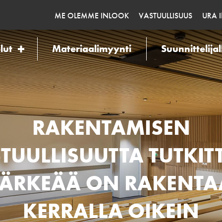
ME OLEMME INLOOK
VASTUULLISUUS
URA 
lut
Materiaalimyynti
Suunnittelijal
RAKENTAMISEN
TUULLISUUTTA TUTKITT
TÄRKEÄÄ ON RAKENTA
KERRALLA OIKEIN