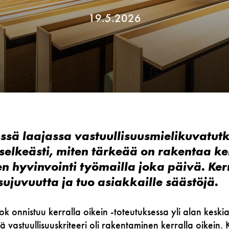
19.5.2026
ässä laajassa vastuullisuusmielikuvatu
 selkeästi, miten tärkeää on rakentaa ker
n hyvinvointi työmailla joka päivä. Ker
sujuvuutta ja tuo asiakkaille säästöjä.
look onnistuu kerralla oikein -toteutuksessa yli alan kesk
vastuullisuuskriteeri oli rakentaminen kerralla oikein. K