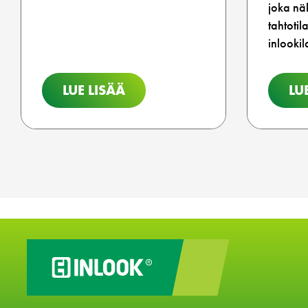
joka nä
tahtotil
inlookil
LUE LISÄÄ
LU