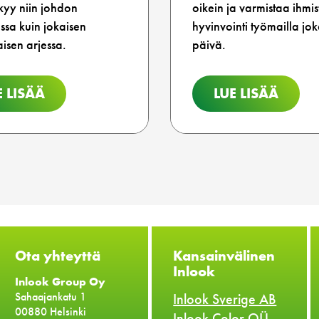
kyy niin johdon
oikein ja varmistaa ihmis
assa kuin jokaisen
hyvinvointi työmailla jo
aisen arjessa.
päivä.
E LISÄÄ
LUE LISÄÄ
Ota yhteyttä
Kansainvälinen
Inlook
Inlook Group Oy
Sahaajankatu 1
Inlook Sverige AB
00880 Helsinki
Inlook Color OÜ