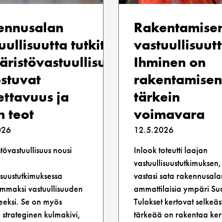
ennusalan
Rakentamise
uullisuutta tutkittiin:
vastuullisuutta
ristövastuullisuudessa
Ihminen on
stuvat
rakentamisen
ettavuus ja
tärkein
n teot
voimavara
026
12.5.2026
övastuullisuus nousi
Inlook toteutti laajan
n
vastuullisuustutkimuksen
isuustutkimuksessa
vastasi sata rakennusala
immaksi vastuullisuuden
ammattilaisia ympäri S
eeksi. Se on myös
Tulokset kertovat selkeäs
 strateginen kulmakivi,
tärkeää on rakentaa ker