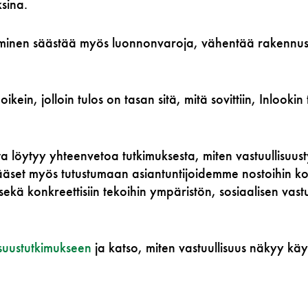
ksina.
aminen säästää myös luonnonvaroja, vähentää rakennusj
kein, jolloin tulos on tasan sitä, mitä sovittiin,
Inlookin
ilta löytyy yhteenvetoa tutkimuksesta, miten vastuullisuus
Pääset myös tutustumaan asiantuntijoidemme nostoihin ko
 sekä konkreettisiin tekoihin ympäristön, sosiaalisen va
isuustutkimukseen
ja katso, miten vastuullisuus näkyy k