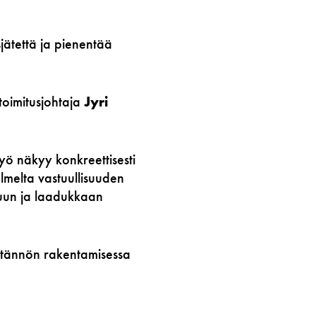
ätettä ja pienentää
 toimitusjohtaja
Jyri
työ näkyy konkreettisesti
lmelta vastuullisuuden
stuun ja laadukkaan
äytännön rakentamisessa