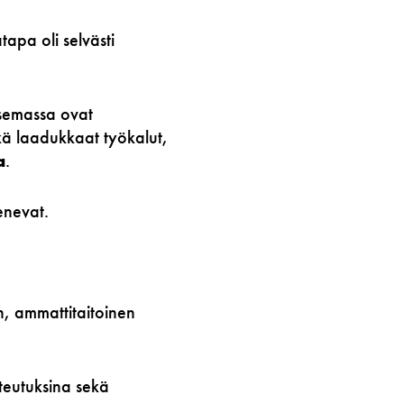
tapa oli selvästi
asemassa ovat
kä laadukkaat työkalut,
a
.
enevat.
n, ammattitaitoinen
oteutuksina sekä