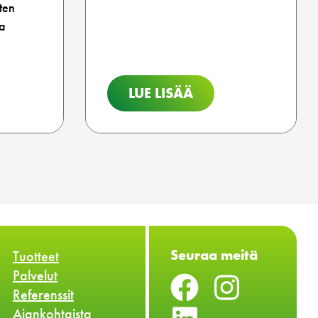
ten
ka
LUE LISÄÄ
Seuraa meitä
Tuotteet
Palvelut
Referenssit
Ajankohtaista