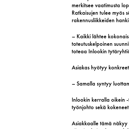
merkitsee vaatimusta lop
Ratkaisujen tulee myös sä
rakennusliikkeiden hankin
– Kaikki lähtee kokonais
toteutuskelpoinen suunni
toteaa Inlookin tytäryht
Asiakas hyötyy konkreett
– Samalla syntyy luotta
Inlookin kerralla oikein
työnjohto sekä kokeneet 
Asiakkaalle tämä näkyy h