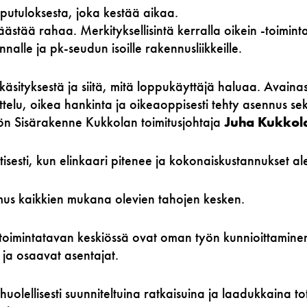
putuloksesta, joka kestää aikaa.
ästää rahaa. Merkityksellisintä kerralla oikein -toiminta
nalle ja pk-seudun isoille rakennusliikkeille.
käsityksestä ja siitä, mitä loppukäyttäjä haluaa. Avain
ttelu, oikea hankinta ja oikeaoppisesti tehty asennus se
iön Sisärakenne Kukkolan toimitusjohtaja
Juha Kukkol
isesti, kun elinkaari pitenee ja kokonaiskustannukset al
mus kaikkien mukana olevien tahojen kesken.
 -toimintatavan keskiössä ovat oman työn kunnioittamine
ja osaavat asentajat.
uolellisesti suunniteltuina ratkaisuina ja laadukkaina t