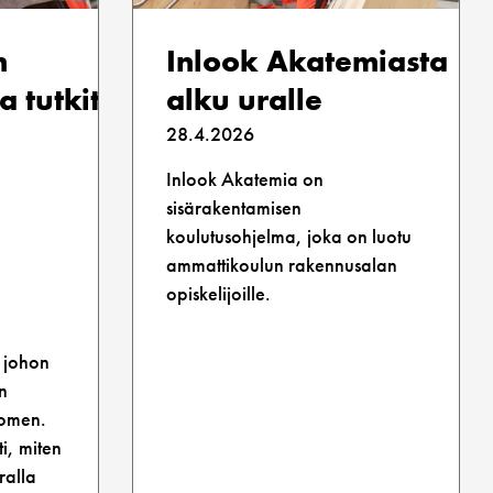
n
Inlook Akatemiasta
 tutkittiin:
alku uralle
28.4.2026
Inlook Akatemia on
sisärakentamisen
koulutusohjelma, joka on luotu
ammattikoulun rakennusalan
opiskelijoille.
, johon
n
uomen.
ti, miten
ralla