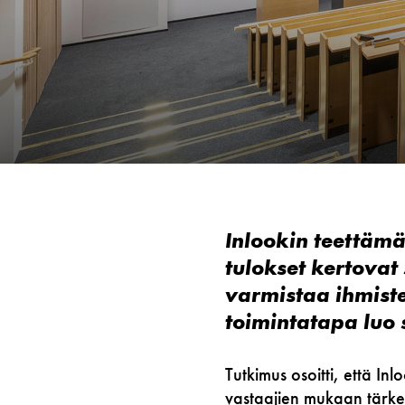
Inlookin teettäm
tulokset kertovat
varmistaa ihmiste
toimintatapa luo 
Tutkimus osoitti, että In
vastaajien mukaan tärkeä 