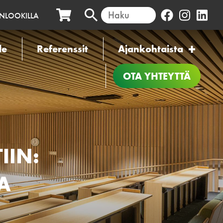
INLOOKILLA
le
Referenssit
Ajankohtaista
OTA YHTEYTTÄ
IIN:
A