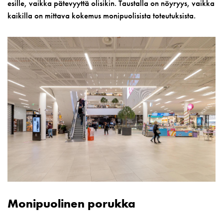
esille, vaikka pätevyyttä olisikin. Taustalla on nöyryys, vaikka
kaikilla on mittava kokemus monipuolisista toteutuksista.
Monipuolinen porukka