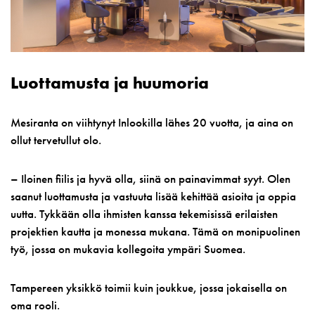
Luottamusta ja huumoria
Mesiranta on viihtynyt Inlookilla lähes 20 vuotta, ja aina on
ollut tervetullut olo.
– Iloinen fiilis ja hyvä olla, siinä on painavimmat syyt. Olen
saanut luottamusta ja vastuuta lisää kehittää asioita ja oppia
uutta. Tykkään olla ihmisten kanssa tekemisissä erilaisten
projektien kautta ja monessa mukana. Tämä on monipuolinen
työ, jossa on mukavia kollegoita ympäri Suomea.
Tampereen yksikkö toimii kuin joukkue, jossa jokaisella on
oma rooli.