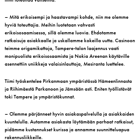
– Mitä erikoisempi ja haastavampi kohde, niin me olemme
hyviä toteuttajia. Meihin luotetaan vahvasti
erikoisosaamisessa, sillä olemme luovia. Ehdotamme
ratkaisuja asiakkaalle ja uskallamme kokeilla uutta. Casinoon
teimme origamikattoja, Tampere-talon laajennus vaati
monipuolista erikoisosaamista ja Nokia Areenan käytäville
asennettiin uniikkeja valaisinlauttoja, Mesiranta luettelee.
Tiimi työskentelee Pirkanmaan ympäristössä Hämeenlinnasta
ja Riihimäestä Parkanoon ja Jämsään asti. Eniten työllistävät
toki Tampere ja ympäristökunnat.
– Olemme pärjänneet hyvin asiakaspalvelulla ja asiakkaiden
kuuntelulla. Autamme asiakasta löytämään parhaat ratkaisut,
pidämme kustannukset kurissa ja annamme suunnitteluapua
rakennusliikkeille.