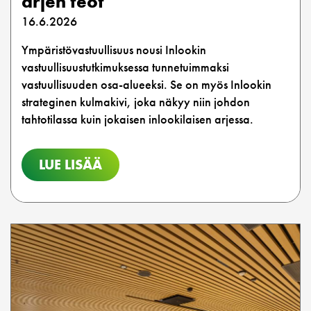
arjen teot
16.6.2026
Ympäristövastuullisuus nousi Inlookin
vastuullisuustutkimuksessa tunnetuimmaksi
vastuullisuuden osa-alueeksi. Se on myös Inlookin
strateginen kulmakivi, joka näkyy niin johdon
tahtotilassa kuin jokaisen inlookilaisen arjessa.
LUE LISÄÄ