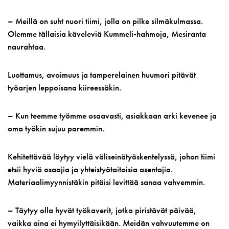
– Meillä on suht nuori tiimi, jolla on pilke silmäkulmassa.
Olemme tällaisia käveleviä Kummeli-hahmoja, Mesiranta
naurahtaa.
Luottamus, avoimuus ja tamperelainen huumori pitävät
työarjen leppoisana kiireessäkin.
– Kun teemme työmme osaavasti, asiakkaan arki kevenee ja
oma työkin sujuu paremmin.
Kehitettävää löytyy vielä väliseinätyöskentelyssä, johon tiimi
etsii hyviä osaajia ja yhteistyötaitoisia asentajia.
Materiaalimyynnistäkin pitäisi levittää sanaa vahvemmin.
– Täytyy olla hyvät työkaverit, jotka piristävät päivää,
vaikka aina ei hymyilyttäisikään. Meidän vahvuutemme on