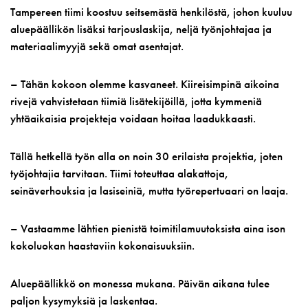
Tampereen tiimi koostuu seitsemästä henkilöstä, johon kuuluu
aluepäällikön lisäksi tarjouslaskija, neljä työnjohtajaa ja
materiaalimyyjä sekä omat asentajat.
– Tähän kokoon olemme kasvaneet. Kiireisimpinä aikoina
rivejä vahvistetaan tiimiä lisätekijöillä, jotta kymmeniä
yhtäaikaisia projekteja voidaan hoitaa laadukkaasti.
Tällä hetkellä työn alla on noin 30 erilaista projektia, joten
työjohtajia tarvitaan. Tiimi toteuttaa alakattoja,
seinäverhouksia ja lasiseiniä, mutta työrepertuaari on laaja.
– Vastaamme lähtien pienistä toimitilamuutoksista aina ison
kokoluokan haastaviin kokonaisuuksiin.
Aluepäällikkö on monessa mukana. Päivän aikana tulee
paljon kysymyksiä ja laskentaa.