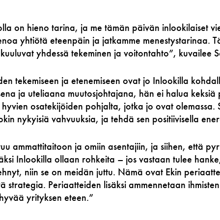
olla on hieno tarina, ja me tämän päivän inlookilaiset v
enoa yhtiötä eteenpäin ja jatkamme menestystarinaa. Tä
 kuuluvat yhdessä tekeminen ja voitontahto”, kuvailee 
den tekemiseen ja etenemiseen ovat jo Inlookilla kohda
sena ja uteliaana muutosjohtajana, hän ei halua keksiä
n hyvien osatekijöiden pohjalta, jotka jo ovat olemassa
okin nykyisiä vahvuuksia, ja tehdä sen positiivisella energ
u ammattitaitoon ja omiin asentajiin, ja siihen, että p
ksi Inlookilla ollaan rohkeita – jos vastaan tulee hanke,
nyt, niin se on meidän juttu. Nämä ovat Ekin periaattei
 strategia. Periaatteiden lisäksi ammennetaan ihmiste
hyvää yrityksen eteen.”