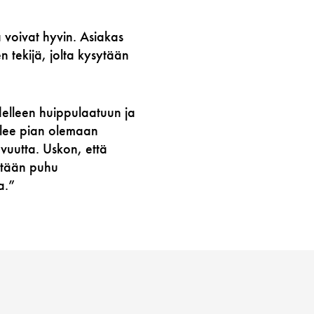
ja voivat hyvin. Asiakas
n tekijä, jolta kysytään
delleen huippulaatuun ja
tulee pian olemaan
avuutta. Uskon, että
ästään puhu
a.”