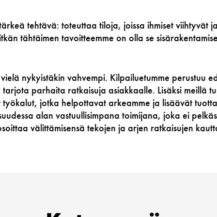
 tärkeä tehtävä: toteuttaa tiloja, joissa ihmiset viihtyvät 
pitkän tähtäimen tavoitteemme on olla se sisärakentamise
 vielä nykyistäkin vahvempi. Kilpailuetumme perustuu e
arjota parhaita ratkaisuja asiakkaalle. Lisäksi meillä 
t työkalut, jotka helpottavat arkeamme ja lisäävät tuott
suudessa alan vastuullisimpana toimijana, joka ei pelk
soittaa välittämisensä tekojen ja arjen ratkaisujen kautt