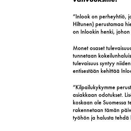
”Inlook on perheyhtiö, j
Hiltunen) perustamaa hi
on Inlookin henki, johon
Monet osaset tulevaisuu
tunnetaan kokeilunhalui
tulevaisuus syntyy niide
entisestään kehittää Inlo
”Kilpailukykymme perustu
asiakkaan odotukset. Lisä
koskaan ole Suomessa teh
rakennetaan tämän päivä
työhön ja halusta tehdä 