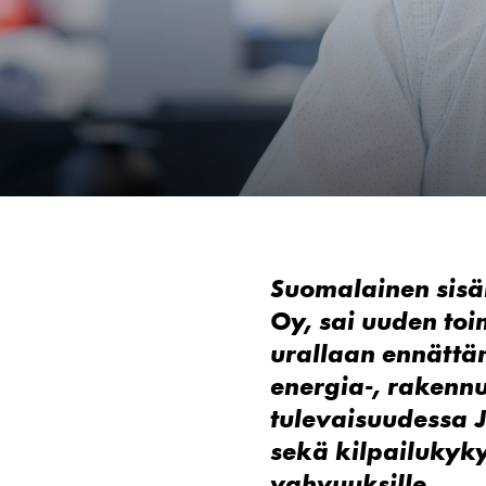
Suomalainen sisär
Oy, sai uuden to
urallaan ennättän
energia-, rakennu
tulevaisuudessa J
sekä kilpailukyky
vahvuuksille.