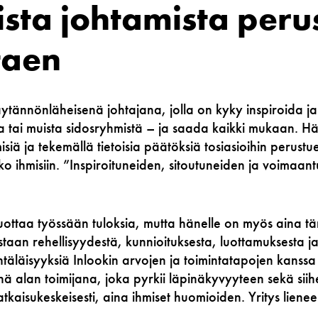
lista johtamista per
taen
ytännönläheisenä johtajana, jolla on kyky inspiroida ja
sta tai muista sidosryhmistä – ja saada kaikki mukaan. H
misiä ja tekemällä tietoisia päätöksiä tosiasioihin perustu
ko ihmisiin. ”Inspiroituneiden, sitoutuneiden ja voimaan
ottaa työssään tuloksia, mutta hänelle on myös aina tä
taan rehellisyydestä, kunnioituksesta, luottamuksesta 
htäläisyyksiä Inlookin arvojen ja toimintatapojen kanssa
ä alan toimijana, joka pyrkii läpinäkyvyyteen sekä siih
ratkaisukeskeisesti, aina ihmiset huomioiden. Yritys liene