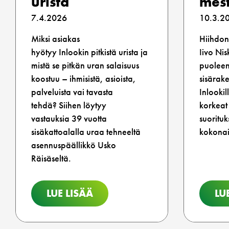
urista
mes
7.4.2026
10.3.2
Miksi asiakas
Hiihdon 
hyötyy Inlookin pitkistä urista ja
Iivo Nis
mistä se pitkän uran salaisuus
puoleen
koostuu – ihmisistä, asioista,
sisärak
palveluista vai tavasta
Inlookil
tehdä? Siihen löytyy
korkeat 
vastauksia 39 vuotta
suorituk
sisäkattoalalla uraa tehneeltä
kokonai
asennuspäällikkö Usko
Räisäseltä.
LUE LISÄÄ
LU