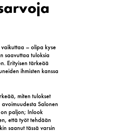
usarvoja
 vaikuttaa – olipa kyse
än saavuttaa tuloksia
en. Erityisen tärkeää
tuneiden ihmisten kanssa
rkeää, miten tulokset
ja avoimuudesta Salonen
 on paljon; Inlook
en, että työt tehdään
ekin saanut tässä varsin