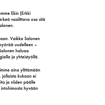
iemme Ekin (Erkki
rkeä vaalittava osa sitä
Salonen.
llaan. Vaikka Salonen
 pyörää uudelleen –
. Salonen haluaa
ialla ja yhteistyöllä.
yrimme aina ylittämään
 jollaista kukaan ei
ta ja niiden päälle
n intohimosta hyvään