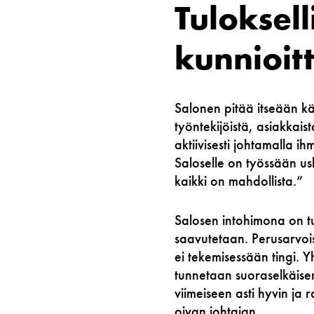
Tuloksel
kunnioit
Salonen pitää itseään kä
työntekijöistä, asiakkai
aktiivisesti johtamalla ih
Saloselle on työssään us
kaikki on mahdollista.”
Salosen intohimona on tu
saavutetaan. Perusarvois
ei tekemisessään tingi. Y
tunnetaan suoraselkäisen
viimeiseen asti hyvin ja 
oivan johtajan.