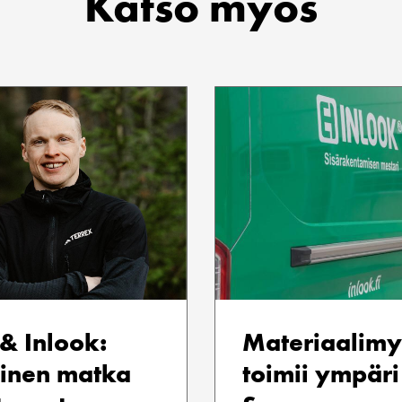
Katso myös
 & Inlook:
Materiaalimy
inen matka
toimii ympäri