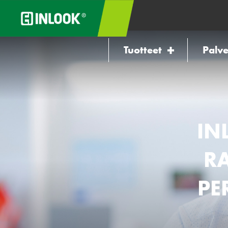
Tuotteet
Palve
IN
R
PE