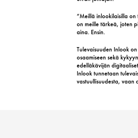
”Meillä inlookilaisilla on
on meille tärkeä, joten 
aina. Ensin.
Tulevaisuuden Inlook on
osaamiseen sekä kykyyn t
edelläkävijän digitaalise
Inlook tunnetaan tulevai
vastuullisuudesta, vaan o