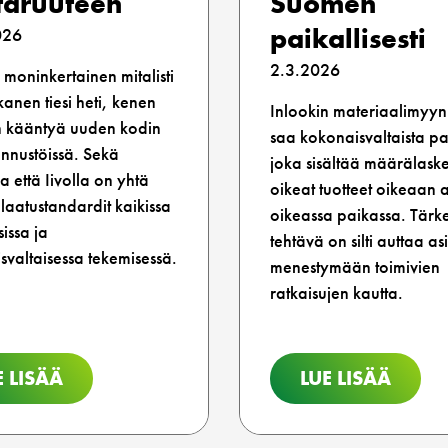
taruuteen
Suomen
paikallisesti
026
2.3.2026
moninkertainen mitalisti
kanen tiesi heti, kenen
Inlookin materiaalimyyn
 kääntyä uuden kodin
saa kokonaisvaltaista pa
ennustöissä. Sekä
joka sisältää määrälask
la että Iivolla on yhtä
oikeat tuotteet oikeaan 
laatustandardit kaikissa
oikeassa paikassa. Tärk
sissa ja
tehtävä on silti auttaa a
svaltaisessa tekemisessä.
menestymään toimivien
ratkaisujen kautta.
E LISÄÄ
LUE LISÄÄ