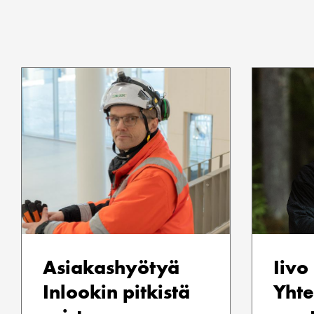
Asiakashyötyä
Iivo
Inlookin pitkistä
Yhte