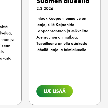
Suomen alueella
2.2.2026
Inlook Kuopion toimialue on
laaja, sillä Kajaanista
nistä
Lappeenrantaan ja Mikkelistä
lvelua,
Joensuuhun on matkaa.
ennan ja
Tavoitteena on olla asiakasta
aikaan
lähellä laajalla toimialueella.
ein
siakasta
LUE LISÄÄ