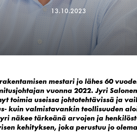
13.10.2023
akentamisen mestari jo lähes 60 vuoden
imitusjohtajan vuonna 2022.
Jyri Salone
yt toimia useissa johtotehtävissä ja vai
s- kuin valmistavankin teollisuuden aloi
yri näkee tärkeänä arvojen ja henkilös
isen kehityksen, joka perustuu jo olema