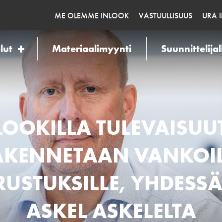
ME OLEMME INLOOK
VASTUULLISUUS
URA 
lut
Materiaalimyynti
Suunnittelijal
LOOKILLA TULEVAISUU
AKENNETAAN VANKOIL
RUSTUKSILLE, YHDESSÄ
ASKEL ASKELELTA