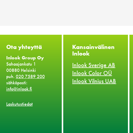
Ota yhteyttä
Kansainvälinen
Inlook
Inlook Group Oy
Sahaajankatu 1
Inlook Sverige AB
00880 Helsinki
Inlook Color OÜ
puh.
020 7589 200
Inlook Vilnius UAB
sähköposti:
info@inlook.fi
Laskutustiedot