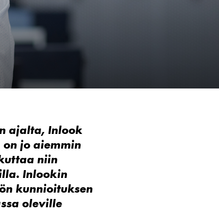
 ajalta, Inlook
n
on jo aiemmin
kuttaa niin
lla. Inlookin
tön kunnioituksen
ssa oleville