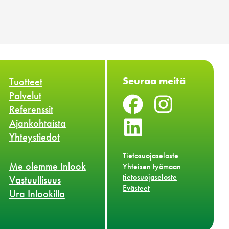
Seuraa meitä
Tuotteet
Palvelut
Referenssit
Ajankohtaista
Yhteystiedot
Tietosuojaseloste
Me olemme Inlook
Yhteisen työmaan
tietosuojaseloste
Vastuullisuus
Evästeet
Ura Inlookilla