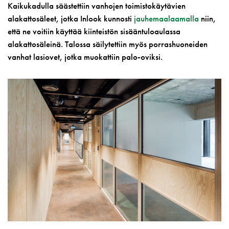
Kaikukadulla säästettiin vanhojen toimistokäytävien
alakattosäleet, jotka Inlook kunnosti
jauhemaalaamalla
niin,
että ne voitiin käyttää kiinteistön sisääntuloaulassa
alakattosäleinä.
Talossa säilytettiin myös porrashuoneiden
vanhat lasiovet, jotka muokattiin palo-oviksi.