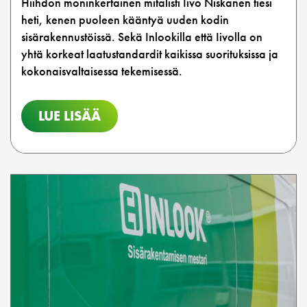
Hiihdon moninkertainen mitalisti Iivo Niskanen tiesi
heti, kenen puoleen kääntyä uuden kodin
sisärakennustöissä. Sekä Inlookilla että Iivolla on
yhtä korkeat laatustandardit kaikissa suorituksissa ja
kokonaisvaltaisessa tekemisessä.
LUE LISÄÄ