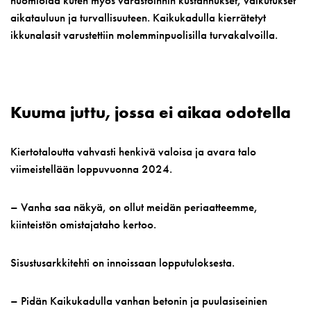
aikatauluun ja turvallisuuteen. Kaikukadulla kierrätetyt
ikkunalasit varustettiin molemminpuolisilla turvakalvoilla.
Kuuma juttu, jossa ei aikaa odotella
Kiertotaloutta vahvasti henkivä valoisa ja avara talo
viimeistellään loppuvuonna 2024.
– Vanha saa näkyä, on ollut meidän periaatteemme,
kiinteistön omistajataho kertoo.
Sisustusarkkitehti on innoissaan lopputuloksesta.
– Pidän Kaikukadulla vanhan betonin ja puulasiseinien