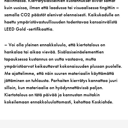
hallinnassa. Kierrätyslasiseinien kustannukset olivat samat
kuin uusissa, ilman että laadussa tai visuaalisessa tingittiin –
samalla CO2 päästöt alenivat olennaisesti. Kaikukadulle on
haettu ympäristövastuullisuuden todentavaa kansainvälistä
LEED Gold -sertifikaattia.
– Voi olla yleinen ennakkoluulo, että kiertotalous on
hankalaa tai aikaa vievää. Sisälasiseinäelementtien
tapauksessa kustannus on uutta vastaava, mutta
ympäristöarvot keikauttavat kokonaisuuden plussan puolelle.
Me ajattelimme, että näin suuren materiaalin käyttämättä
jättäminen on tuhlausta. Parhaiten kierrätys kannattaa juuri
silloin, kun materiaalia on hyödynnettävissä paljon.
Kiertotalous on tätä päivää ja kannustan muitakin
kokeilemaan ennakkoluulottomasti, kehottaa Koskiahde.