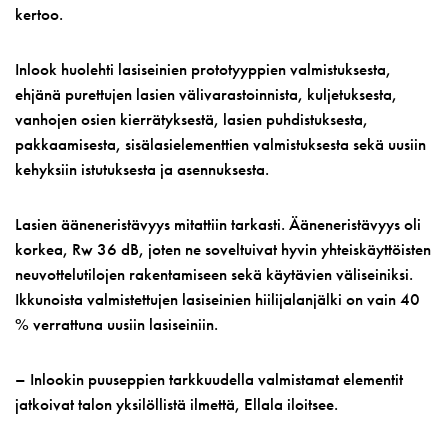
kertoo.
Inlook huolehti lasiseinien prototyyppien valmistuksesta,
ehjänä purettujen lasien välivarastoinnista, kuljetuksesta,
vanhojen osien kierrätyksestä, lasien puhdistuksesta,
pakkaamisesta, sisälasielementtien valmistuksesta sekä uusiin
kehyksiin istutuksesta ja asennuksesta.
Lasien ääneneristävyys mitattiin tarkasti. Ääneneristävyys oli
korkea, Rw 36 dB, joten ne soveltuivat hyvin yhteiskäyttöisten
neuvottelutilojen rakentamiseen sekä käytävien väliseiniksi.
Ikkunoista valmistettujen lasiseinien hiilijalanjälki on vain 40
% verrattuna uusiin lasiseiniin.
– Inlookin puuseppien tarkkuudella valmistamat elementit
jatkoivat talon yksilöllistä ilmettä, Ellala iloitsee.