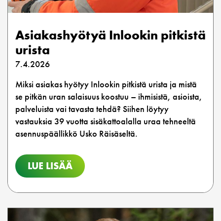
Asiakashyötyä Inlookin pitkistä
urista
7.4.2026
Miksi asiakas hyötyy Inlookin pitkistä urista ja mistä
se pitkän uran salaisuus koostuu – ihmisistä, asioista,
palveluista vai tavasta tehdä? Siihen löytyy
vastauksia 39 vuotta sisäkattoalalla uraa tehneeltä
asennuspäällikkö Usko Räisäseltä.
LUE LISÄÄ