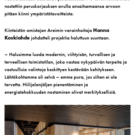
nostettiin peruskorjauksen avulla ansaitsemaansa arvoon
pitäen kiinni ympäristötavoitteista.
Kiinteistön omistajan Areimin varainhoitaja
Hanna
Koskiahde
johdatteli projektia haluttuun suuntaan.
– Halusimme luoda modernin, viihtyisän, turvallisen ja
terveellisen toimistotilan, joka vastaa nykypäivän tarpeita ja
vastuullisia valintoja keskittyen kestävään kehitykseen.
Lähtökohtamme oli selvä – emme pura, jos siihen ei ole
tarvetta. Hiilijalanjäljen pienentäminen ja
energiatehokkuuden nostaminen olivat merkityksellisiä.