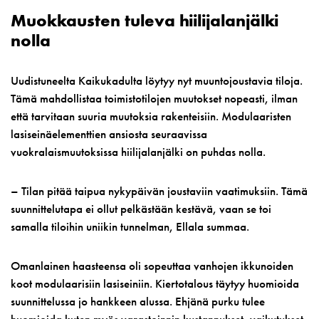
Muokkausten tuleva hiilijalanjälki
nolla
Uudistuneelta Kaikukadulta löytyy nyt muuntojoustavia tiloja.
Tämä mahdollistaa toimistotilojen muutokset nopeasti, ilman
että tarvitaan suuria muutoksia rakenteisiin. Modulaaristen
lasiseinäelementtien ansiosta seuraavissa
vuokralaismuutoksissa hiilijalanjälki on puhdas nolla.
– Tilan pitää taipua nykypäivän joustaviin vaatimuksiin. Tämä
suunnittelutapa ei ollut pelkästään kestävä, vaan se toi
samalla tiloihin uniikin tunnelman, Ellala summaa.
Omanlainen haasteensa oli sopeuttaa vanhojen ikkunoiden
koot modulaarisiin lasiseiniin. Kiertotalous täytyy huomioida
suunnittelussa jo hankkeen alussa. Ehjänä purku tulee
huomioida kuten myös varastoinnin kustannukset, vaikutukset