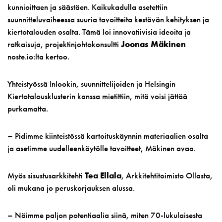
kunnioittaen ja säästäen. Kaikukadulla asetettiin
suunnitteluvaiheessa suuria tavoitteita kestävän kehityksen ja
kiertotalouden osalta. Tämä loi innovatiivisia ideoita ja
ratkaisuja, projektinjohtokonsultti
Joonas Mäkinen
noste.io:lta kertoo.
Yhteistyössä Inlookin, suunnittelijoiden ja Helsingin
Kiertotalousklusterin kanssa mietittiin, mitä voisi jättää
purkamatta.
– Pidimme kiinteistössä kartoituskäynnin materiaalien osalta
ja asetimme uudelleenkäytölle tavoitteet, Mäkinen avaa.
Myös sisustusarkkitehti
Tea Ellala
, Arkkitehtitoimisto Ollasta,
oli mukana jo peruskorjauksen alussa.
– Näimme paljon potentiaalia siinä, miten 70-lukulaisesta