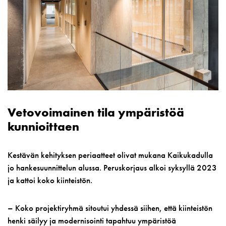
Vetovoimainen tila ympäristöä
kunnioittaen
Kestävän kehityksen periaatteet olivat mukana Kaikukadulla
jo hankesuunnittelun alussa. Peruskorjaus alkoi syksyllä 2023
ja kattoi koko kiinteistön.
– Koko projektiryhmä sitoutui yhdessä siihen, että kiinteistön
henki säilyy ja modernisointi tapahtuu ympäristöä