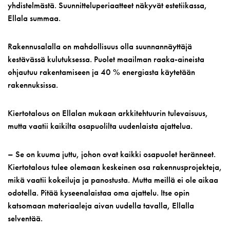
yhdistelmästä. Suunnitteluperiaatteet näkyvät estetiikassa,
Ellala summaa.
Rakennusalalla on mahdollisuus olla suunnannäyttäjä
kestävässä kulutuksessa. Puolet maailman raaka-aineista
ohjautuu rakentamiseen ja 40 % energiasta käytetään
rakennuksissa.
Kiertotalous on Ellalan mukaan arkkitehtuurin tulevaisuus,
mutta vaatii kaikilta osapuolilta uudenlaista ajattelua.
– Se on kuuma juttu, johon ovat kaikki osapuolet heränneet.
Kiertotalous tulee olemaan keskeinen osa rakennusprojekteja,
mikä vaatii kokeiluja ja panostusta. Mutta meillä ei ole aikaa
odotella. Pitää kyseenalaistaa oma ajattelu. Itse opin
katsomaan materiaaleja aivan uudella tavalla, Ellalla
selventää.