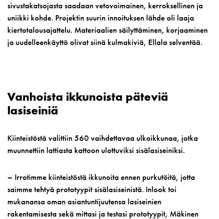
sivustakatsojasta saadaan vetovoimainen, kerroksellinen ja
uniikki kohde. Projektin suurin innoituksen lähde oli laaja
kiertotalousajattelu. Materiaalien säilyttäminen, korjaaminen
ja uudelleenkäyttö olivat siinä kulmakiviä, Ellala selventää.
Vanhoista ikkunoista päteviä
lasiseiniä
Kiinteistöstä valittiin 560 vaihdettavaa ulkoikkunaa, jotka
muunnettiin lattiasta kattoon ulottuviksi sisälasiseiniksi.
– Irrotimme kiinteistöstä ikkunoita ennen purkutöitä, jotta
saimme tehtyä prototyypit sisälasiseinistä. Inlook toi
mukanansa oman asiantuntijuutensa lasiseinien
rakentamisesta sekä mittasi ja testasi prototyypit, Mäkinen