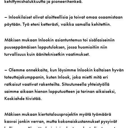
kehittymishalukkuutta ja pioneerihenkeä.
– Inlookilaiset olivat aloitteellisia ja toivat omaa osaamistaan
pöytään. Työ eteni ketterästi, vaikka samalla kehitettiin.
Mäkisen mukaan Inlookin asiantuntemus toi sisälasiseiniin
puuseppämäisen lopputuloksen, jossa huomioitiin niin
turvallisuus kuin ääniteknisetkin vaatimukset.
– Olemme onnekkaita, kun löysimme Inlookin kaltaisen hyvän
toteuttajakumppanin, kuten Inlook, joka mietti mitä eri
ratkaisut vaativat rakenteilta. Sitoutuneella yhteistyöllä
saimme aikaan hienon lopputuotteen ja tarinan aikaiseksi,
Koskiahde tiivistää.
Mäkisen mukaan kiertotalousprojektin myötä työmäärä
kasvoi jonkin verran, mutta kokonaiskustannukset pysyivät