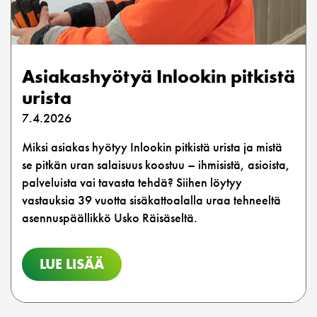
Asiakashyötyä Inlookin pitkistä
urista
7.4.2026
Miksi asiakas hyötyy Inlookin pitkistä urista ja mistä
se pitkän uran salaisuus koostuu – ihmisistä, asioista,
palveluista vai tavasta tehdä? Siihen löytyy
vastauksia 39 vuotta sisäkattoalalla uraa tehneeltä
asennuspäällikkö Usko Räisäseltä.
LUE LISÄÄ