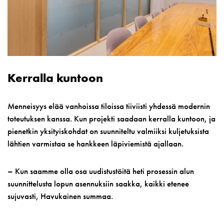
Kerralla kuntoon
Menneisyys elää vanhoissa tiloissa tiiviisti yhdessä modernin
toteutuksen kanssa. Kun projekti saadaan kerralla kuntoon, ja
pienetkin yksityiskohdat on suunniteltu valmiiksi kuljetuksista
lähtien varmistaa se hankkeen läpiviemistä ajallaan.
– Kun saamme olla osa uudistustöitä heti prosessin alun
suunnittelusta lopun asennuksiin saakka, kaikki etenee
sujuvasti, Havukainen summaa.