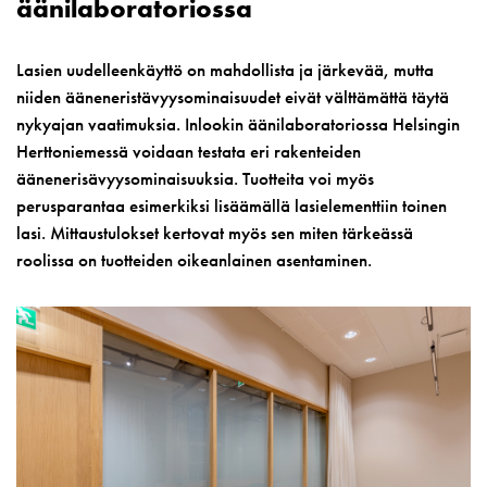
äänilaboratoriossa
Lasien uudelleenkäyttö on mahdollista ja järkevää, mutta
niiden ääneneristävyysominaisuudet eivät välttämättä täytä
nykyajan vaatimuksia. Inlookin äänilaboratoriossa Helsingin
Herttoniemessä voidaan testata eri rakenteiden
äänenerisävyysominaisuuksia. Tuotteita voi myös
perusparantaa esimerkiksi lisäämällä lasielementtiin toinen
lasi. Mittaustulokset kertovat myös sen miten tärkeässä
roolissa on tuotteiden oikeanlainen asentaminen.