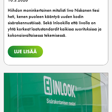
Hiihdon moninkertainen mitalisti Iivo Niskanen tiesi
heti, kenen puoleen kääntyä uuden kodin
sisärakennustöissä. Sekä Inlookilla että Iivolla on
yhtä korkeat laatustandardit kaikissa suorituksissa ja
kokonaisvaltaisessa tekemisessä.
LUE LISÄÄ