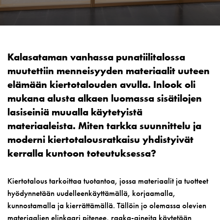
Kalasataman vanhassa punatiilitalossa
muutettiin menneisyyden materiaalit uuteen
elämään kiertotalouden avulla.
Inlook
oli
mukana alusta alkaen luomassa sisätilojen
lasiseiniä muualla käytetyistä
materiaaleista. Miten tarkka suunnittelu ja
moderni kiertotalousratkaisu yhdistyivät
kerralla kuntoon toteutuksessa?
Kiertotalous tarkoittaa tuotantoa, jossa materiaalit ja tuotteet
hyödynnetään uudelleenkäyttämällä, korjaamalla,
kunnostamalla ja kierrättämällä. Tällöin jo olemassa olevien
materiaalien elinkaari pitenee, raaka-aineita käytetään