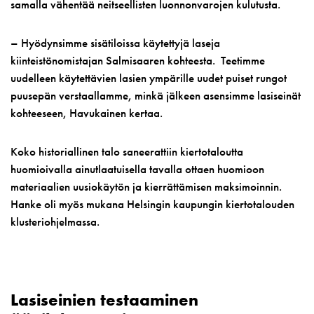
samalla vähentää neitseellisten luonnonvarojen kulutusta.
– Hyödynsimme sisätiloissa käytettyjä laseja
kiinteistönomistajan Salmisaaren kohteesta. Teetimme
uudelleen käytettävien lasien ympärille uudet puiset rungot
puusepän verstaallamme, minkä jälkeen asensimme lasiseinät
kohteeseen, Havukainen kertaa.
Koko historiallinen talo saneerattiin kiertotaloutta
huomioivalla ainutlaatuisella tavalla ottaen huomioon
materiaalien uusiokäytön ja kierrättämisen maksimoinnin.
Hanke oli myös mukana Helsingin kaupungin kiertotalouden
klusteriohjelmassa.
Lasiseinien testaaminen