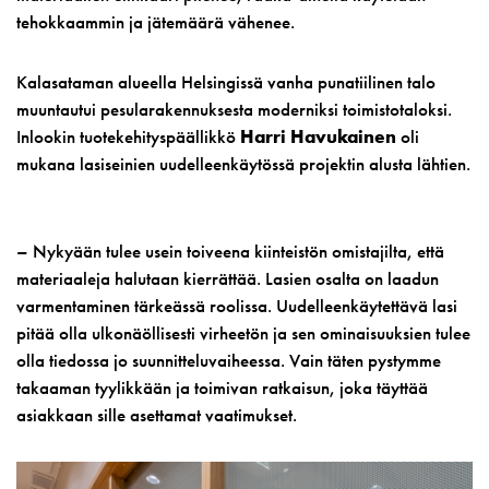
tehokkaammin ja jätemäärä vähenee.
Kalasataman alueella Helsingissä vanha punatiilinen talo
muuntautui pesularakennuksesta moderniksi toimistotaloksi.
Inlookin tuotekehityspäällikkö
Harri Havukainen
oli
mukana lasiseinien uudelleenkäytössä projektin alusta lähtien.
– Nykyään tulee usein toiveena kiinteistön omistajilta, että
materiaaleja halutaan kierrättää. Lasien osalta on laadun
varmentaminen tärkeässä roolissa. Uudelleenkäytettävä lasi
pitää olla ulkonäöllisesti virheetön ja sen ominaisuuksien tulee
olla tiedossa jo suunnitteluvaiheessa. Vain täten pystymme
takaaman tyylikkään ja toimivan ratkaisun, joka täyttää
asiakkaan sille asettamat vaatimukset.