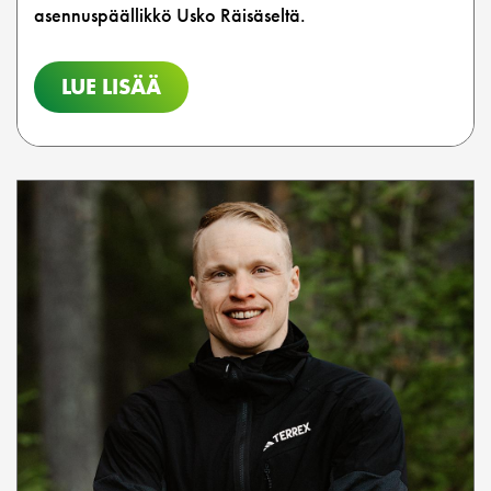
asennuspäällikkö Usko Räisäseltä.
LUE LISÄÄ