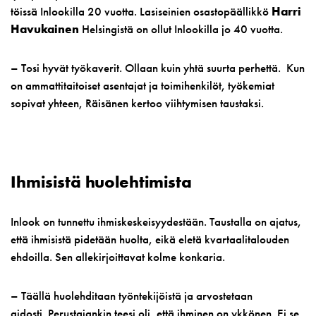
töissä Inlookilla 20 vuotta. Lasiseinien osastopäällikkö
Harri
Havukainen
Helsingistä on ollut Inlookilla jo 40 vuotta.
– Tosi hyvät työkaverit. Ollaan kuin yhtä suurta perhettä. Kun
on ammattitaitoiset asentajat ja toimihenkilöt, työkemiat
sopivat yhteen, Räisänen kertoo viihtymisen taustaksi.
Ihmisistä huolehtimista
Inlook on tunnettu ihmiskeskeisyydestään. Taustalla on ajatus,
että ihmisistä pidetään huolta, eikä eletä kvartaalitalouden
ehdoilla. Sen allekirjoittavat kolme konkaria.
– Täällä huolehditaan työntekijöistä ja arvostetaan
aidosti. Perustajankin teesi oli, että ihminen on ykkönen. Ei se