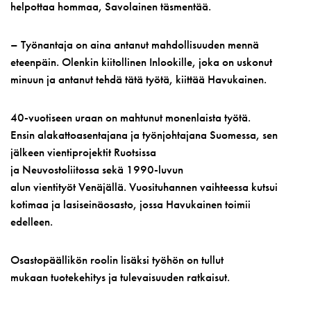
helpottaa hommaa, Savolainen täsmentää.
– Työnantaja on aina antanut mahdollisuuden mennä
eteenpäin. Olenkin kiitollinen Inlookille, joka on uskonut
minuun ja antanut tehdä tätä työtä, kiittää Havukainen.
40-vuotiseen uraan on mahtunut monenlaista työtä.
Ensin alakattoasentajana ja työnjohtajana Suomessa, sen
jälkeen vientiprojektit Ruotsissa
ja Neuvostoliitossa sekä 1990-luvun
alun vientityöt Venäjällä. Vuosituhannen vaihteessa kutsui
kotimaa ja lasiseinäosasto, jossa Havukainen toimii
edelleen.
Osastopäällikön roolin lisäksi työhön on tullut
mukaan tuotekehitys ja tulevaisuuden ratkaisut.