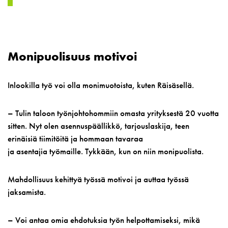
Monipuolisuus motivoi
Inlookilla työ voi olla monimuotoista, kuten Räisäsellä.
– Tulin taloon työnjohtohommiin omasta yrityksestä 20 vuotta
sitten. Nyt olen asennuspäällikkö, tarjouslaskija, teen
erinäisiä tiimitöitä ja hommaan tavaraa
ja asentajia työmaille. Tykkään, kun on niin monipuolista.
Mahdollisuus kehittyä työssä motivoi ja auttaa työssä
jaksamista.
– Voi antaa omia ehdotuksia työn helpottamiseksi, mikä