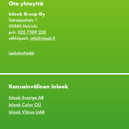
Ota yhteyttä
Inlook Group Oy
Sahaajankatu 1
00880 Helsinki
puh.
020 7589 200
sähköposti:
info@inlook.fi
Laskutustiedot
Kansainvälinen Inlook
Inlook Sverige AB
Inlook Color OÜ
Inlook Vilnius UAB