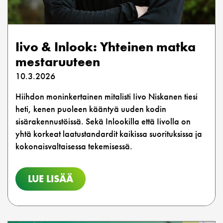
Iivo & Inlook: Yhteinen matka
mestaruuteen
10.3.2026
Hiihdon moninkertainen mitalisti Iivo Niskanen tiesi
heti, kenen puoleen kääntyä uuden kodin
sisärakennustöissä. Sekä Inlookilla että Iivolla on
yhtä korkeat laatustandardit kaikissa suorituksissa ja
kokonaisvaltaisessa tekemisessä.
LUE LISÄÄ