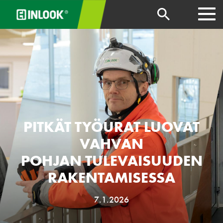
PITKÄT TYÖURAT LUOVAT
VAHVAN
POHJAN TULEVAISUUDEN
RAKENTAMISESSA
7.1.2026