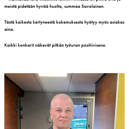
meistä pidetään hyvää huolta, summaa Savolainen.
Tästä kaikesta kertyneestä kokemuksesta hyötyy myös asiakas
aina.
Kaikki konkarit näkevät pitkän työuran positiivisena.