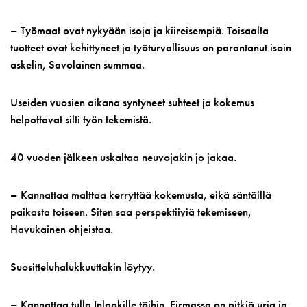
– Työmaat ovat nykyään isoja ja kiireisempiä. Toisaalta
tuotteet ovat kehittyneet ja työturvallisuus on parantanut isoin
askelin, Savolainen summaa.
Useiden vuosien aikana syntyneet suhteet ja kokemus
helpottavat silti työn tekemistä.
40 vuoden jälkeen uskaltaa neuvojakin jo jakaa.
– Kannattaa malttaa kerryttää kokemusta, eikä säntäillä
paikasta toiseen. Siten saa perspektiiviä tekemiseen,
Havukainen ohjeistaa.
Suositteluhalukkuuttakin löytyy.
– Kannattaa tulla Inlookille töihin. Firmassa on pitkiä uria ja