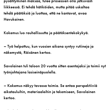
pysähtyminen maksaa, tulee prosessien olla jatkuvasti
liikkeessä. Ei tehdä hätiköiden, mutta pitää uskaltaa
tehdä päätöksiä ja luottaa, että ne kantavat, avaa
Havukainen.
Kokemus luo rauhallisuutta ja päätöksentekokykyä.
– Työ helpottuu, kun vuosien aikana syntyy rutiineja ja
näkemystä, Räisänen kertoo.
Savolainen tuli taloon 20 vuotta sitten asentajaksi ja toimii nyt
työnjohtajana lasiseinäpuolella.
– Kokemus näkyy tavassa toimia. Se antaa perspektiiviä
aikatauluihin, materiaaleihin ja tekemiseen, Savolainen
kertoo.