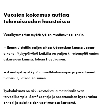
Vuosien kokemus auttaa
tulevaisuuden haasteissa
Vuosikymmenten myötä työ on muuttunut paljonkin.
– Ennen vietettiin paljon aikaa työporukan kanssa vapaa-
aikana. Nykypäivänä kaikilla on paljon kiireisempää omien
askareiden kanssa, toteaa Havukainen.
– Asentajat ovat kyllä ammattitaitoisempia ja perehtyneet
tuotteisiin, jatkaa Räisänen.
Työkalukanta on akkukäyttöistä ja materiaalit ovat
terveellisempiä. Sertifikaatteja ja todentamisen byrokratiaa
on toki ja asiakkaiden vaatimustaso kasvanut.