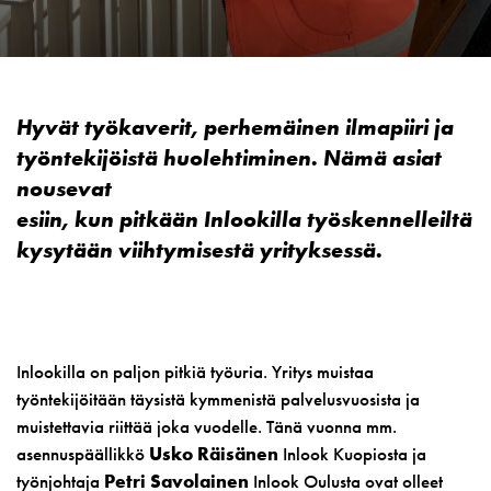
Hyvät työkaverit, perhemäinen ilmapiiri ja
työntekijöistä huolehtiminen. Nämä asiat
nousevat
esiin, kun pitkään Inlookilla työskennelleiltä
kysytään viihtymisestä yrityksessä.
Inlookilla on paljon pitkiä työuria. Yritys muistaa
työntekijöitään täysistä kymmenistä palvelusvuosista ja
muistettavia riittää joka vuodelle. Tänä vuonna mm.
asennuspäällikkö
Usko Räisänen
Inlook Kuopiosta ja
työnjohtaja
Petri Savolainen
Inlook Oulusta ovat olleet