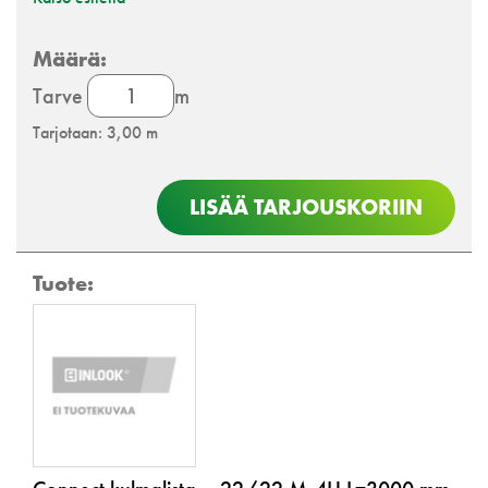
Connect
Tarve
m
kulmalista
Tarjotaan: 3,00 m
määrä
LISÄÄ TARJOUSKORIIN