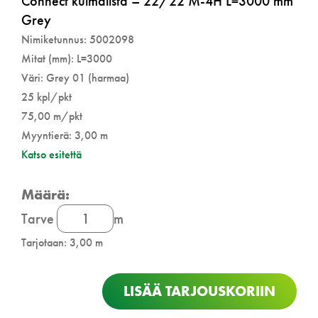
Connect kulmalista – 22/22 M-4H L=3000 mm
Grey
Nimiketunnus: 5002098
Mitat (mm): L=3000
Väri: Grey 01 (harmaa)
25 kpl/pkt
75,00 m/pkt
Myyntierä: 3,00 m
Katso esitettä
Connect
Tarve
m
kulmalista
Tarjotaan: 3,00 m
määrä
LISÄÄ TARJOUSKORIIN