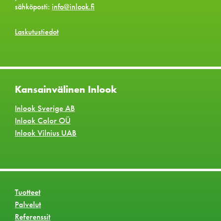
sähköposti:
info@inlook.fi
Laskutustiedot
Kansainvälinen Inlook
Inlook Sverige AB
Inlook Color OÜ
Inlook Vilnius UAB
Tuotteet
Palvelut
Referenssit