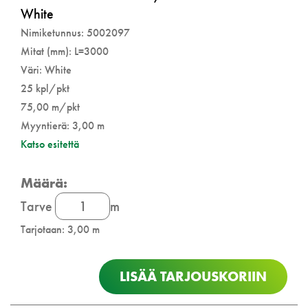
White
Nimiketunnus: 5002097
Mitat (mm): L=3000
Väri: White
25 kpl/pkt
75,00 m/pkt
Myyntierä: 3,00 m
Katso esitettä
Connect
Tarve
m
kulmalista
Tarjotaan: 3,00 m
määrä
LISÄÄ TARJOUSKORIIN