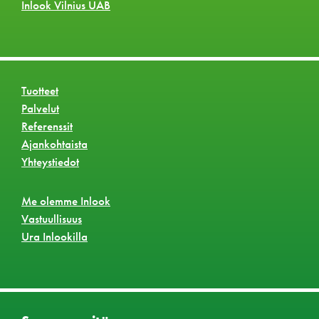
Inlook Vilnius UAB
Tuotteet
Palvelut
Referenssit
Ajankohtaista
Yhteystiedot
Me olemme Inlook
Vastuullisuus
Ura Inlookilla