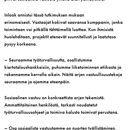
Inlook onnistui tässä tutkimuksen mukaan
erinomaisesti. Vastaajat kokivat saavansa kumppanin, jonka
toimintaan voi pitkällä tähtäimellä luottaa. Kun ihmisistä
huolehditaan, projektit etenevät suunnitellusti ja laatutaso
pysyy korkeana.
– Seuraamme työturvallisuutta, osallistumme
kiertotaloushankkeisiin, puhumme liiketoiminnan etiikasta ja
rakennamme kerralla oikein. Näitä arjen vastuullisuustekoja
seuraamme ja ajamme eteenpäin.
Sosiaalinen vastuu on konkreettista arjen tekemistä.
Ammattitaitoinen henkilöstö, tarkasti noudatetut
työturvallisuusohjeet ja toimiva kalusto toimivat perustana.
– Osa sosiaalista vastuutamme on nuorten työllistäminen.