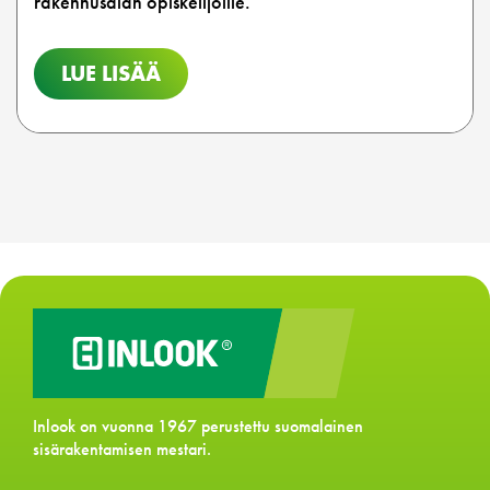
rakennusalan opiskelijoille.
LUE LISÄÄ
Inlook on vuonna 1967 perustettu suomalainen
sisärakentamisen mestari.