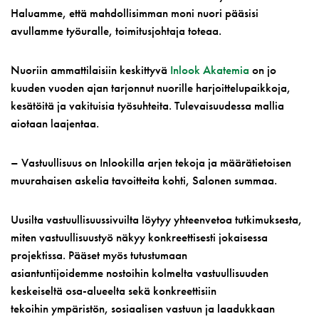
Haluamme, että mahdollisimman moni nuori pääsisi
avullamme työuralle, toimitusjohtaja toteaa.
Nuoriin ammattilaisiin keskittyvä
Inlook Akatemia
on jo
kuuden vuoden ajan tarjonnut nuorille harjoittelupaikkoja,
kesätöitä ja vakituisia työsuhteita. Tulevaisuudessa mallia
aiotaan laajentaa.
–
Vastuullisuus on Inlookilla arjen tekoja ja määrätietoisen
muurahaisen askelia tavoitteita kohti, Salonen summaa.
Uusilta vastuullisuussivuilta löytyy yhteenvetoa tutkimuksesta,
miten vastuullisuustyö näkyy konkreettisesti jokaisessa
projektissa. Pääset myös tutustumaan
asiantuntijoidemme nostoihin kolmelta vastuullisuuden
keskeiseltä osa-alueelta sekä konkreettisiin
tekoihin ympäristön, sosiaalisen vastuun ja laadukkaan