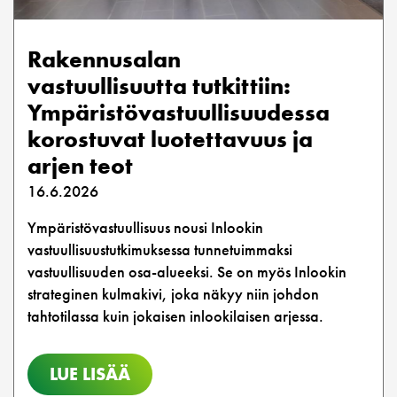
Rakennusalan
vastuullisuutta tutkittiin:
Ympäristövastuullisuudessa
korostuvat luotettavuus ja
arjen teot
16.6.2026
Ympäristövastuullisuus nousi Inlookin
vastuullisuustutkimuksessa tunnetuimmaksi
vastuullisuuden osa-alueeksi. Se on myös Inlookin
strateginen kulmakivi, joka näkyy niin johdon
tahtotilassa kuin jokaisen inlookilaisen arjessa.
LUE LISÄÄ