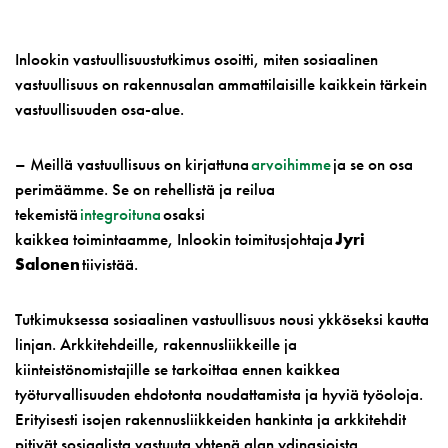
Inlookin vastuullisuustutkimus osoitti, miten sosiaalinen
vastuullisuus on rakennusalan ammattilaisille kaikkein tärkein
vastuullisuuden osa-alue.
– Meillä vastuullisuus on kirjattuna
arvoihimme
ja se on osa
perimäämme. Se on rehellistä ja reilua
tekemistä
integroituna
osaksi
kaikkea toimintaamme, Inlookin toimitusjohtaja
Jyri
Salonen
tiivistää.
Tutkimuksessa sosiaalinen vastuullisuus nousi ykköseksi kautta
linjan. Arkkitehdeille, rakennusliikkeille ja
kiinteistönomistajille se tarkoittaa ennen kaikkea
työturvallisuuden ehdotonta noudattamista ja hyviä työoloja.
Erityisesti isojen rakennusliikkeiden hankinta ja arkkitehdit
pitivät sosiaalista vastuuta yhtenä alan ydinasioista.