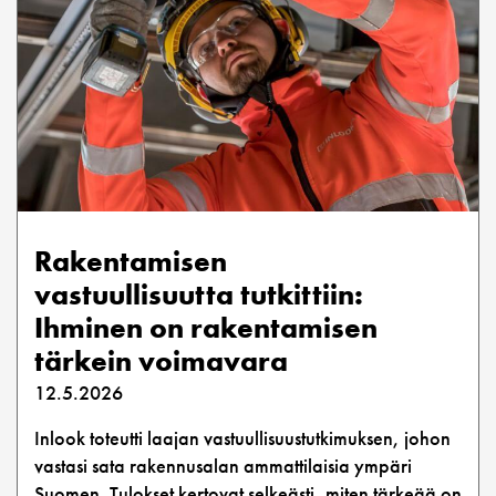
Rakentamisen
vastuullisuutta tutkittiin:
Ihminen on rakentamisen
tärkein voimavara
12.5.2026
Inlook toteutti laajan vastuullisuustutkimuksen, johon
vastasi sata rakennusalan ammattilaisia ympäri
Suomen. Tulokset kertovat selkeästi, miten tärkeää on