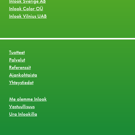
Inlook Sverige AB
Inlook Color OÜ
Inlook Vilnius UAB
Tuotteet
Palvelut
Referenssit
Ajankohtaista
Yhteystiedot
Me olemme Inlook
Vastuullisuus
Ura Inlookilla