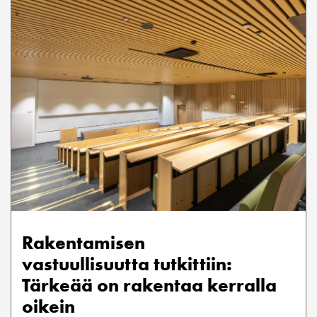
Rakentamisen
vastuullisuutta tutkittiin:
Tärkeää on rakentaa kerralla
oikein