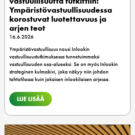
vastuullisuutta tutkittiin:
Ympäristövastuullisuudessa
korostuvat luotettavuus ja
arjen teot
16.6.2026
Ympäristövastuullisuus nousi Inlookin
vastuullisuustutkimuksessa tunnetuimmaksi
vastuullisuuden osa-alueeksi. Se on myös Inlookin
strateginen kulmakivi, joka näkyy niin johdon
tahtotilassa kuin jokaisen inlookilaisen arjessa.
LUE LISÄÄ