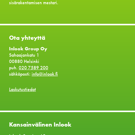
sisärakentamisen mestari.
Ota yhteyttä
Inlook Group Oy
Sahaajankatu 1
00880 Helsinki
puh.
020 7589 200
sähköposti:
info@inlook.fi
Laskutustiedot
Kansainvälinen Inlook