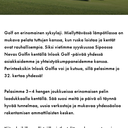
Golf on erinomainen syksylaji. Miellyttävässä lämpötilassa on
mukava pelata tuttujen kanssa, kun ruska loistaa ja kentät
ovat rauhallisempia. Siksi vietimme syyskuussa Sipoossa
Nevas Golfin kentällä Inlook Golf -päivää yhdessä
asiakkaidemme ja yhteistyökumppaneidemme kanssa.
Perinteeksikin Inlook Golfia voi jo kutsua, sillä pelasimme jo
32. kertaa yhdessä!
Pelasimme 3–4 hengen joukkueissa erinomaisen pelin
laadukkaalla kentällä. Sää suosi meitä ja päivä oli täynnä
hyvää tunnelmaa, uusia verkostoja ja mukavaa yhdessäoloa
rakentamisen ammattilaisten kesken.