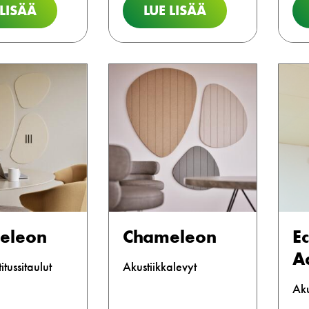
 LISÄÄ
LUE LISÄÄ
eleon
Chameleon
E
A
tussitaulut
Akustiikkalevyt
Aku