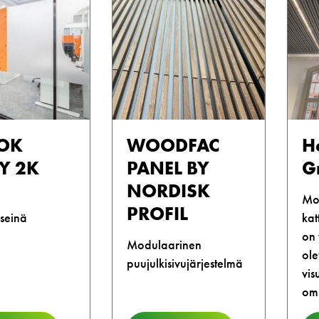
OK
WOODFAC
H
Y 2K
PANEL BY
G
NORDISK
Mo
PROFIL
iseinä
kat
on 
Modulaarinen
ole
puujulkisivujärjestelmä
vis
omi