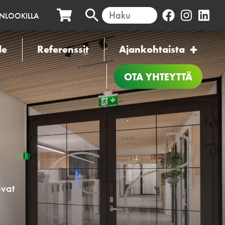
INLOOKILLA
le
Referenssit
Ajankohtaista
OTA YHTEYTTÄ
ovat