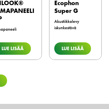
NLOOK®
Ecophon
IMAPANEELI
Super G
P
Akustiikkalevy
iskunkestävä
mapaneeli
LUE LISÄÄ
LUE LISÄÄ