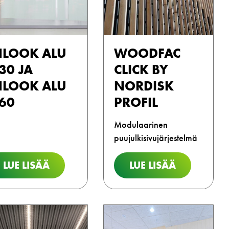
NLOOK ALU
WOODFAC
I30 JA
CLICK BY
NLOOK ALU
NORDISK
I60
PROFIL
Modulaarinen
puujulkisivujärjestelmä
LUE LISÄÄ
LUE LISÄÄ