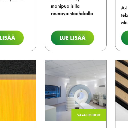
monipuolisilla
A-
reunavaihtoehdoilla
tek
aku
 LISÄÄ
LUE LISÄÄ
VARASTOTUOTE