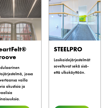
eartFelt®
STEELPRO
roove
Lasikaidejärjestelmät
soveltuvat sekä sisä-
dulaarinen
että ulkokäyttöön.
tojärjestelmä, jossa
vertaansa vailla
via akustisia ja
uaalisia
naisuuksia.