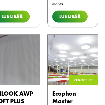
monta.
LUE LISÄÄ
LUE LISÄÄ
VARASTOTUOTE
NLOOK AWP
Ecophon
OFT PLUS
Master