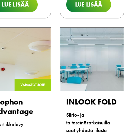
LUE LISÄÄ
LUE LISÄÄ
VARASTOTUOTE
cophon
INLOOK FOLD
dvantage
Siirto- ja
taiteseinäratkaisuilla
stiikkalevy
saat yhdestä tilasta