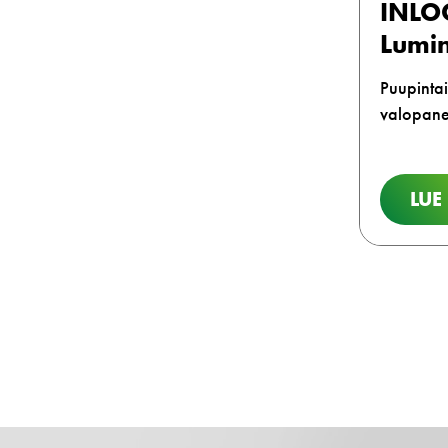
INLO
Lumi
Puupinta
valopane
LUE