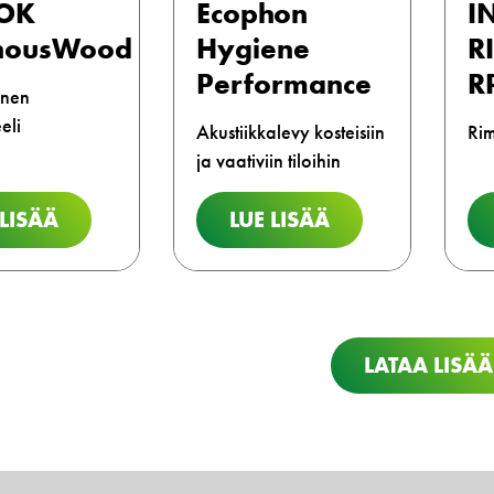
OK
Ecophon
I
nousWood
Hygiene
R
Performance
R
inen
eli
Akustiikkalevy kosteisiin
Ri
ja vaativiin tiloihin
 LISÄÄ
LUE LISÄÄ
LATAA LISÄÄ