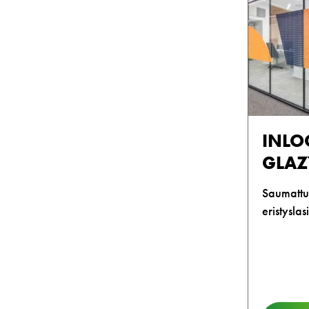
INLO
GLAZ
Saumattu
eristyslas