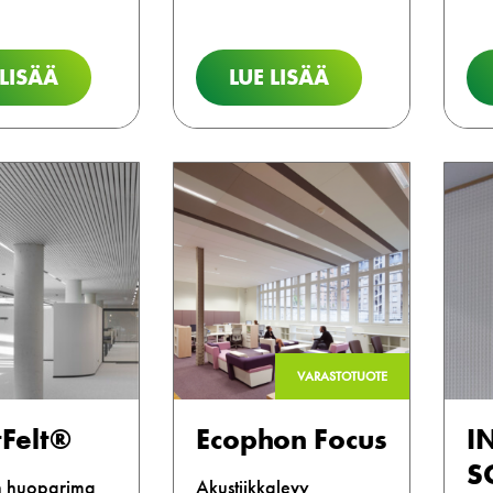
 LISÄÄ
LUE LISÄÄ
VARASTOTUOTE
Felt®
Ecophon Focus
I
S
n huoparima
Akustiikkalevy