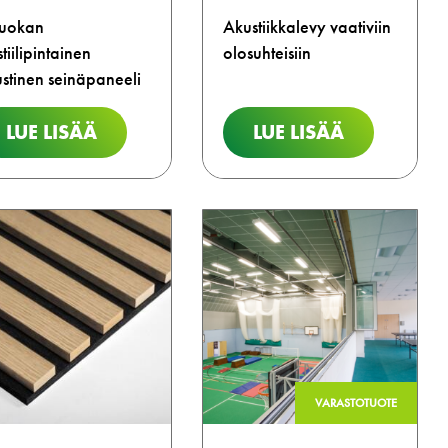
luokan
Akustiikkalevy vaativiin
stiilipintainen
olosuhteisiin
stinen seinäpaneeli
LUE LISÄÄ
LUE LISÄÄ
VARASTOTUOTE